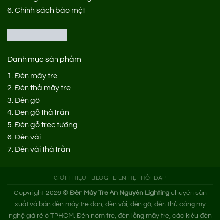
6.
Chính sách bảo mật
Danh mục sản phẩm
1.
Đèn mây tre
2.
Đèn thả mây tre
3.
Đèn gỗ
4.
Đèn gỗ thả trần
5.
Đèn gỗ treo tường
6.
Đèn vải
7.
Đèn vải thả trần
GIỚI THIỆU
BLOG
LIÊN HỆ
HỎI ĐÁP
Copyright 2026 ©
Đèn Mây Tre An Nguyên Lighting
chuyên sản
xuất và bán đèn mây tre đan, đèn vải, đèn gỗ, đèn thủ công mỹ
nghệ giá rẻ ở TPHCM. Đèn nơm tre, đèn lồng mây tre, các kiểu đèn