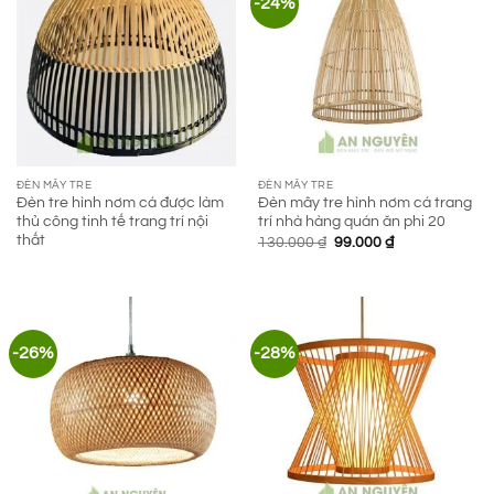
-24%
ĐÈN MÂY TRE
ĐÈN MÂY TRE
Đèn tre hình nơm cá được làm
Đèn mây tre hình nơm cá trang
thủ công tinh tế trang trí nội
trí nhà hàng quán ăn phi 20
thất
Giá
Giá
130.000
₫
99.000
₫
gốc
hiện
là:
tại
130.000 ₫.
là:
99.000 ₫.
-26%
-28%