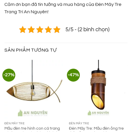
Cảm ơn bạn đã tin tưởng và mua hàng của Đèn Mây Tre
Trang Trí An Nguyên!
5/5 - (2 bình chọn)
SẢN PHẨM TƯƠNG TỰ
-27%
-47%
ĐÈN MÂY TRE
ĐÈN MÂY TRE
Mẫu đèn tre hình con cá trang
Đèn Mây Tre: Mẫu đèn ống tre