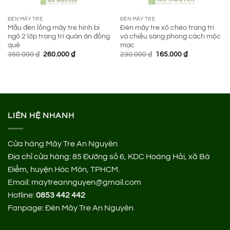
ĐÈN MÂY TRE
ĐÈN MÂY TRE
Mẫu đèn lồng mây tre hình bí
Đèn mây tre xô chéo trang trí
ngô 2 lớp trang trí quán ăn đồng
và chiếu sáng phong cách mộc
quê
mạc
Giá
Giá
Giá
Giá
350.000
₫
260.000
₫
230.000
₫
165.000
₫
gốc
hiện
gốc
hiện
là:
tại
là:
tại
350.000 ₫.
là:
230.000 ₫.
là:
260.000 ₫.
165.000 ₫.
LIÊN HỆ NHANH
Cửa hàng Mây Tre An Nguyên
Địa chỉ cửa hàng:
85 Đường số 6, KDC Hoàng Hải, xã Bà
Điểm, huyện Hóc Môn, TPHCM.
Email: maytreannguyen@gmail.com
Hotline:
0853 442 442
Fanpage:
Đèn Mây Tre An Nguyên