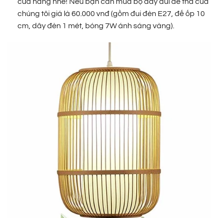
cửa hàng nhé! Nếu bạn cần mua bộ dây đui đế thả của
chúng tôi giá là 60.000 vnđ (gồm đui đèn E27, đế ốp 10
cm, dây đèn 1 mét, bóng 7W ánh sáng vàng).