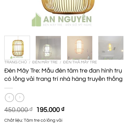
TRANG CHỦ
/
ĐÈN MÂY TRE
/
ĐÈN THẢ MÂY TRE
Đèn Mây Tre: Mẫu đèn tăm tre đan hình trụ
có lồng vải trang trí nhà hàng truyền thống
Giá
Giá
450.000
₫
195.000
₫
gốc
hiện
Chất liệu: Tăm tre có lồng vải
là:
tại