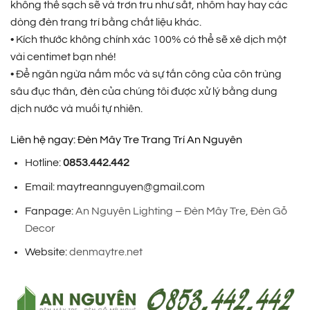
không thể sạch sẽ và trơn tru như sắt, nhôm hay hay các
dòng đèn trang trí bằng chất liệu khác.
• Kích thước không chính xác 100% có thể sẽ xê dịch một
vài centimet bạn nhé!
• Để ngăn ngừa nấm mốc và sự tấn công của côn trùng
sâu đục thân, đèn của chúng tôi được xử lý bằng dung
dịch nước và muối tự nhiên.
Liên hệ ngay: Đèn Mây Tre Trang Trí An Nguyên
Hotline:
0853.442.442
Email: maytreannguyen@gmail.com
Fanpage:
An Nguyên Lighting – Đèn Mây Tre, Đèn Gỗ
Decor
Website:
denmaytre.net