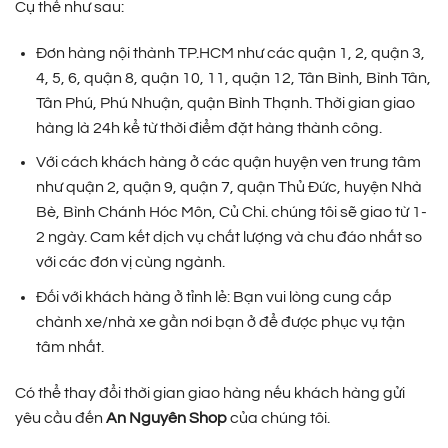
Cụ thể như sau:
Đơn hàng nội thành TP.HCM như các quận 1, 2, quận 3,
4, 5, 6, quận 8, quận 10, 11, quận 12, Tân Bình, Bình Tân,
Tân Phú, Phú Nhuận, quận Bình Thạnh. Thời gian giao
hàng là 24h kể từ thời điểm đặt hàng thành công.
Với cách khách hàng ở các quận huyện ven trung tâm
như quận 2, quận 9, quận 7, quận Thủ Đức, huyện Nhà
Bè, Bình Chánh Hóc Môn, Củ Chi. chúng tôi sẽ giao từ 1-
2 ngày. Cam kết dịch vụ chất lượng và chu đáo nhất so
với các đơn vị cùng ngành.
Đối với khách hàng ở tỉnh lẻ: Bạn vui lòng cung cấp
chành xe/nhà xe gần nơi bạn ở để được phục vụ tận
tâm nhất.
Có thể thay đổi thời gian giao hàng nếu khách hàng gửi
yêu cầu đến
An Nguyên Shop
của chúng tôi.