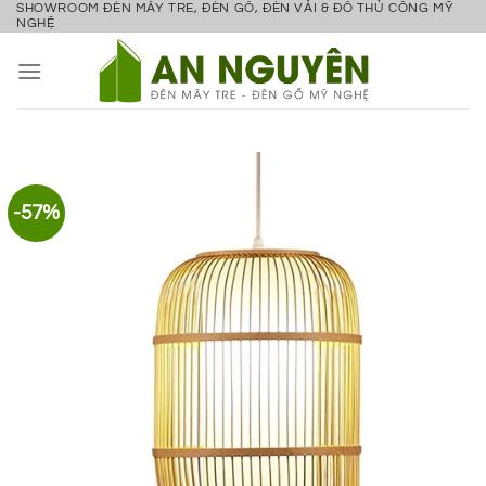
SHOWROOM ĐÈN MÂY TRE, ĐÈN GỖ, ĐÈN VẢI & ĐỒ THỦ CÔNG MỸ
Bỏ
NGHỆ
qua
nội
dung
-57%