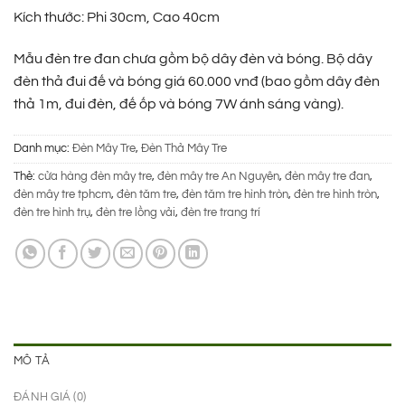
450.000 ₫.
là:
Kích thước: Phi 30cm, Cao 40cm
195.000 ₫.
Mẫu đèn tre đan chưa gồm bộ dây đèn và bóng. Bộ dây
đèn thả đui đế và bóng giá 60.000 vnđ (bao gồm dây đèn
thả 1m, đui đèn, đế ốp và bóng 7W ánh sáng vàng).
Danh mục:
Đèn Mây Tre
,
Đèn Thả Mây Tre
Thẻ:
cửa hàng đèn mây tre
,
đèn mây tre An Nguyên
,
đèn mây tre đan
,
đèn mây tre tphcm
,
đèn tăm tre
,
đèn tăm tre hình tròn
,
đèn tre hình tròn
,
đèn tre hình trụ
,
đèn tre lồng vải
,
đèn tre trang trí
MÔ TẢ
ĐÁNH GIÁ (0)