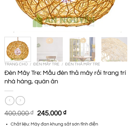
TRANG CHỦ
/
ĐÈN MÂY TRE
/
ĐÈN THẢ MÂY TRE
Đèn Mây Tre: Mẫu đèn thả mây rối trang trí
nhà hàng, quán ăn
Giá
Giá
400.000
₫
245.000
₫
gốc
hiện
Chất liệu: Mây đan khung sắt sơn tĩnh điện
là:
tại