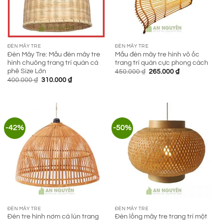
ĐÈN MÂY TRE
ĐÈN MÂY TRE
Đèn Mây Tre: Mẫu đèn mây tre
Mẫu đèn mây tre hình vỏ ốc
hình chuông trang trí quán cà
trang trí quán cực phong cách
phê Size Lớn
Giá
Giá
450.000
₫
265.000
₫
gốc
hiện
Giá
Giá
400.000
₫
310.000
₫
là:
tại
gốc
hiện
450.000 ₫.
là:
là:
tại
265.000 ₫.
400.000 ₫.
là:
310.000 ₫.
-42%
-50%
ĐÈN MÂY TRE
ĐÈN MÂY TRE
Đèn tre hình nơm cá lùn trang
Đèn lồng mây tre trang trí một