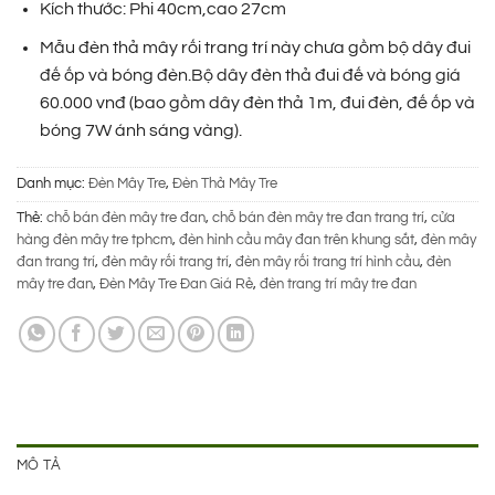
400.000 ₫.
là:
Kích thước: Phi 40cm,cao 27cm
245.000 ₫.
Mẫu đèn thả mây rối trang trí này chưa gồm bộ dây đui
đế ốp và bóng đèn.Bộ dây đèn thả đui đế và bóng giá
60.000 vnđ (bao gồm dây đèn thả 1m, đui đèn, đế ốp và
bóng 7W ánh sáng vàng).
Danh mục:
Đèn Mây Tre
,
Đèn Thả Mây Tre
Thẻ:
chỗ bán đèn mây tre đan
,
chỗ bán đèn mây tre đan trang trí
,
cửa
hàng đèn mây tre tphcm
,
đèn hình cầu mây đan trên khung sắt
,
đèn mây
đan trang trí
,
đèn mây rối trang trí
,
đèn mây rối trang trí hình cầu
,
đèn
mây tre đan
,
Đèn Mây Tre Đan Giá Rẻ
,
đèn trang trí mây tre đan
MÔ TẢ