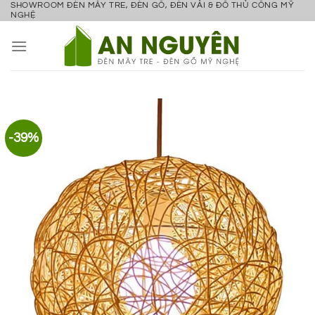
SHOWROOM ĐÈN MÂY TRE, ĐÈN GỖ, ĐÈN VẢI & ĐỒ THỦ CÔNG MỸ
Bỏ
NGHỆ
qua
nội
dung
-39%