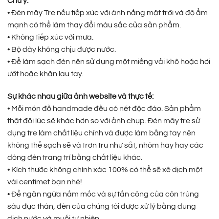
Chú ý:
• Đèn mây Tre nếu tiếp xúc với ánh nắng mặt trời và độ ẩm
mạnh có thể làm thay đổi màu sắc của sản phẩm.
• Không tiếp xúc với mưa.
• Bộ dây không chịu được nước.
• Để làm sạch đèn nên sử dụng một miếng vải khô hoặc hơi
ướt hoặc khăn lau tay.
Sự khác nhau giữa ảnh website và thực tế:
• Mỗi món đồ handmade đều có nét độc đáo. Sản phẩm
thật đôi lúc sẽ khác hơn so với ảnh chụp. Đèn mây tre sử
dụng tre làm chất liệu chính và được làm bằng tay nên
không thể sạch sẽ và trơn tru như sắt, nhôm hay hay các
dòng đèn trang trí bằng chất liệu khác.
• Kích thước không chính xác 100% có thể sẽ xê dịch một
vài centimet bạn nhé!
• Để ngăn ngừa nấm mốc và sự tấn công của côn trùng
sâu đục thân, đèn của chúng tôi được xử lý bằng dung
dịch nước và muối tự nhiên.