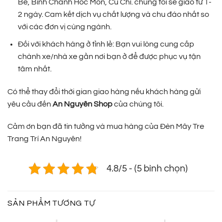
Bè, Bình Chánh Hóc Môn, Củ Chi. chúng tôi sẽ giao từ 1-
2 ngày. Cam kết dịch vụ chất lượng và chu đáo nhất so
với các đơn vị cùng ngành.
Đối với khách hàng ở tỉnh lẻ: Bạn vui lòng cung cấp
chành xe/nhà xe gần nơi bạn ở để được phục vụ tận
tâm nhất.
Có thể thay đổi thời gian giao hàng nếu khách hàng gửi
yêu cầu đến
An Nguyên Shop
của chúng tôi.
Cảm ơn bạn đã tin tưởng và mua hàng của Đèn Mây Tre
Trang Trí An Nguyên!
4.8/5 - (5 bình chọn)
SẢN PHẨM TƯƠNG TỰ