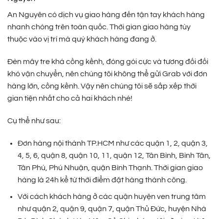
An Nguyên có dịch vụ giao hàng đến tận tay khách hàng
nhanh chóng trên toàn quốc. Thời gian giao hàng tùy
thuộc vào vị trí mà quý khách hàng đang ở.
Đèn mây tre khá cồng kềnh, đóng gói cực và tương đối đối
khó vận chuyển, nên chúng tôi không thể gửi Grab với đơn
hàng lớn, cồng kềnh. Vậy nên chúng tôi sẽ sắp xếp thời
gian tiện nhất cho cả hai khách nhé!
Cụ thể như sau:
Đơn hàng nội thành TP.HCM như các quận 1, 2, quận 3,
4, 5, 6, quận 8, quận 10, 11, quận 12, Tân Bình, Bình Tân,
Tân Phú, Phú Nhuận, quận Bình Thạnh. Thời gian giao
hàng là 24h kể từ thời điểm đặt hàng thành công.
Với cách khách hàng ở các quận huyện ven trung tâm
như quận 2, quận 9, quận 7, quận Thủ Đức, huyện Nhà