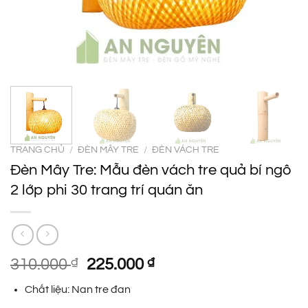
TRANG CHỦ
/
ĐÈN MÂY TRE
/
ĐÈN VÁCH TRE
Đèn Mây Tre: Mẫu đèn vách tre quả bí ngô
2 lớp phi 30 trang trí quán ăn
Giá
Giá
310.000
₫
225.000
₫
gốc
hiện
Chất liệu: Nan tre đan
là:
tại