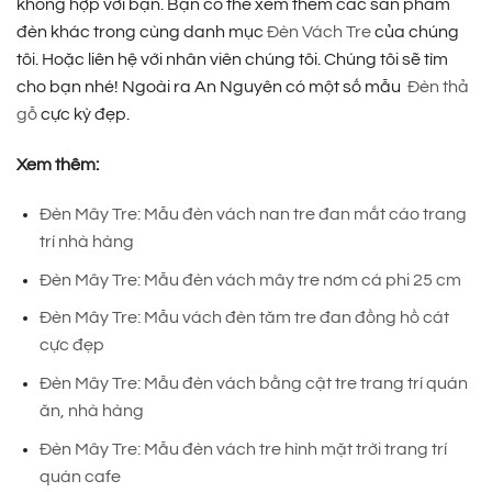
không hợp với bạn. Bạn có thể xem thêm các sản phẩm
đèn khác trong cùng danh mục
Đèn Vách Tre
của chúng
tôi. Hoặc liên hệ với nhân viên chúng tôi. Chúng tôi sẽ tìm
cho bạn nhé! Ngoài ra An Nguyên có một số mẫu
Đèn thả
gỗ
cực kỳ đẹp.
Xem thêm:
Đèn Mây Tre: Mẫu đèn vách nan tre đan mắt cáo trang
trí nhà hàng
Đèn Mây Tre: Mẫu đèn vách mây tre nơm cá phi 25 cm
Đèn Mây Tre: Mẫu vách đèn tăm tre đan đồng hồ cát
cực đẹp
Đèn Mây Tre: Mẫu đèn vách bằng cật tre trang trí quán
ăn, nhà hàng
Đèn Mây Tre: Mẫu đèn vách tre hình mặt trời trang trí
quán cafe