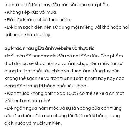
mạnh có thể làm thay đổi màu sắc của sản phẩm.
• Không tiếp xúc với mưa.
• Bộ dây không chịu được nước.
• Để làm sạch đèn nên sử dụng một miếng vải khô hoặc hơi
ướt hoặc khăn lau tay.
Sự khác nhau giữa ảnh website và thực tế:
• Mỗi món đồ handmade đều có nét độc đáo. Sản phẩm
thật đôi lúc sẽ khác hơn so với ảnh chụp. Đèn mây tre sử
dụng tre làm chất liệu chính và được làm bằng tay nên
không thể sạch sẽ và trơn tru như sắt, nhôm hay hay các
dòng đèn trang trí bằng chất liệu khác.
• Kích thước không chính xác 100% có thể sẽ xê dịch một
vài centimet bạn nhé!
• Để ngăn ngừa nấm mốc và sự tấn công của côn trùng
sâu đục thân, đèn của chúng tôi được xử lý bằng dung
dịch nước và muối tự nhiên.