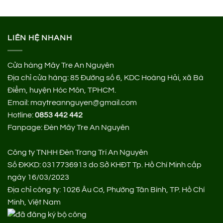
170.000 ₫.
LIÊN HỆ NHANH
Cửa hàng Mây Tre An Nguyên
Địa chỉ cửa hàng:
85 Đường số 6, KDC Hoàng Hải, xã Bà
Điểm, huyện Hóc Môn, TPHCM.
Email: maytreannguyen@gmail.com
Hotline:
0853 442 442
Fanpage:
Đèn Mây Tre An Nguyên
Công ty TNHH Đèn Trang Trí An Nguyên
Số ĐKKD: 0317736913 do Sở KHĐT Tp. Hồ Chí Minh cấp
ngày 16/03/2023
Địa chỉ công ty: 1026 Âu Cơ, Phường Tân Bình, TP. Hồ Chí
Minh, Việt Nam