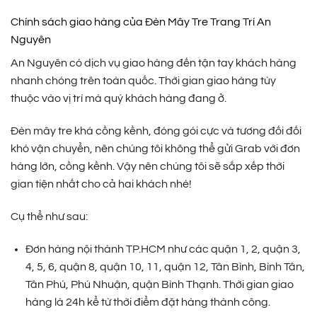
Chính sách giao hàng của Đèn Mây Tre Trang Trí An
Nguyên
An Nguyên có dịch vụ giao hàng đến tận tay khách hàng
nhanh chóng trên toàn quốc. Thời gian giao hàng tùy
thuộc vào vị trí mà quý khách hàng đang ở.
Đèn mây tre khá cồng kềnh, đóng gói cực và tương đối đối
khó vận chuyển, nên chúng tôi không thể gửi Grab với đơn
hàng lớn, cồng kềnh. Vậy nên chúng tôi sẽ sắp xếp thời
gian tiện nhất cho cả hai khách nhé!
Cụ thể như sau:
Đơn hàng nội thành TP.HCM như các quận 1, 2, quận 3,
4, 5, 6, quận 8, quận 10, 11, quận 12, Tân Bình, Bình Tân,
Tân Phú, Phú Nhuận, quận Bình Thạnh. Thời gian giao
hàng là 24h kể từ thời điểm đặt hàng thành công.