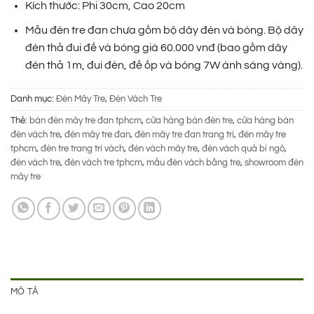
310.000 ₫.
là:
Kích thước: Phi 30cm, Cao 20cm
225.000 ₫.
Mẫu đèn tre đan chưa gồm bộ dây đèn và bóng. Bộ dây
đèn thả đui đế và bóng giá 60.000 vnđ (bao gồm dây
đèn thả 1m, đui đèn, đế ốp và bóng 7W ánh sáng vàng).
Danh mục:
Đèn Mây Tre
,
Đèn Vách Tre
Thẻ:
bán đèn mây tre đan tphcm
,
cửa hàng bán đèn tre
,
cửa hàng bán
đèn vách tre
,
đèn mây tre đan
,
đèn mây tre đan trang trí
,
đèn mây tre
tphcm
,
đèn tre trang trí vách
,
đèn vách mây tre
,
đèn vách quả bí ngô
,
đèn vách tre
,
đèn vách tre tphcm
,
mẫu đèn vách bằng tre
,
showroom đèn
mây tre
MÔ TẢ