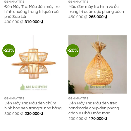
ĐÈN MÂY TRE
ĐÈN MÂY TRE
Đèn Mây Tre: Mẫu đèn mây tre
Mẫu đèn mây tre hình vỏ ốc
hình chuông trang trí quán cà
trang trí quán cực phong cách
phê Size Lớn
Giá
Giá
450.000
₫
265.000
₫
gốc
hiện
Giá
Giá
400.000
₫
310.000
₫
là:
tại
gốc
hiện
450.000 ₫.
là:
là:
tại
265.000 ₫.
400.000 ₫.
là:
310.000 ₫.
-23%
-26%
ĐÈN MÂY TRE
ĐÈN MÂY TRE
Đèn Mây Tre: Mẫu đèn chùm
Đèn Mây Tre: Mẫu đèn treo
hình hoa sen trang trí nhà hàng
handmade chụp đèn phong
cách Á Châu mộc mạc
Giá
Giá
300.000
₫
230.000
₫
gốc
hiện
Giá
Giá
230.000
₫
170.000
₫
là:
tại
gốc
hiện
300.000 ₫.
là:
là:
tại
230.000 ₫.
230.000 ₫.
là: