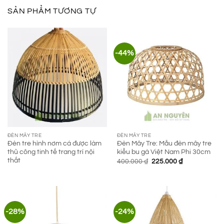
SẢN PHẨM TƯƠNG TỰ
-44%
ĐÈN MÂY TRE
ĐÈN MÂY TRE
Đèn tre hình nơm cá được làm
Đèn Mây Tre: Mẫu đèn mây tre
thủ công tinh tế trang trí nội
kiểu bu gà Việt Nam Phi 30cm
thất
Giá
Giá
400.000
₫
225.000
₫
gốc
hiện
là:
tại
400.000 ₫.
là:
225.000 ₫.
-28%
-24%