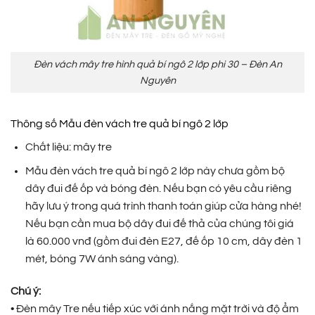
Đèn vách mây tre hình quả bí ngô 2 lớp phi 30 – Đèn An
Nguyên
Thông số Mẫu đèn vách tre quả bí ngô 2 lớp
Chất liệu: mây tre
Mẫu đèn vách tre quả bí ngô 2 lớp này chưa gồm bộ
dây đui đế ốp và bóng đèn. Nếu bạn có yêu cầu riêng
hãy lưu ý trong quá trình thanh toán giúp cửa hàng nhé!
Nếu bạn cần mua bộ dây đui đế thả của chúng tôi giá
là 60.000 vnđ (gồm đui đèn E27, đế ốp 10 cm, dây đèn 1
mét, bóng 7W ánh sáng vàng).
Chú ý:
• Đèn mây Tre nếu tiếp xúc với ánh nắng mặt trời và độ ẩm