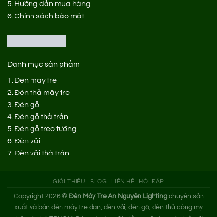
5.
Hướng dẫn mua hàng
6.
Chính sách bảo mật
Danh mục sản phẩm
1.
Đèn mây tre
2.
Đèn thả mây tre
3.
Đèn gỗ
4.
Đèn gỗ thả trần
5.
Đèn gỗ treo tường
6.
Đèn vải
7.
Đèn vải thả trần
GIỚI THIỆU
BLOG
LIÊN HỆ
HỎI ĐÁP
Copyright 2026 ©
Đèn Mây Tre An Nguyên Lighting
chuyên sản
xuất và bán đèn mây tre đan, đèn vải, đèn gỗ, đèn thủ công mỹ