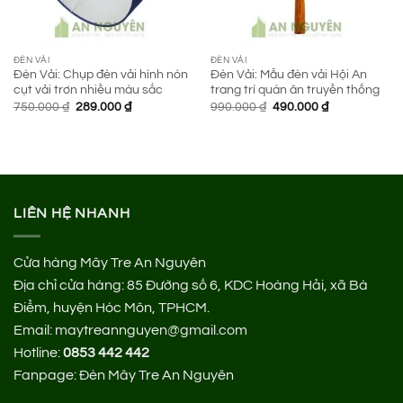
ĐÈN VẢI
ĐÈN VẢI
Đèn Vải: Chụp đèn vải hình nón
Đèn Vải: Mẫu đèn vải Hội An
cụt vải trơn nhiều màu sắc
trang trí quán ăn truyền thống
Giá
Giá
Giá
Giá
750.000
₫
289.000
₫
990.000
₫
490.000
₫
gốc
hiện
gốc
hiện
là:
tại
là:
tại
750.000 ₫.
là:
990.000 ₫.
là:
289.000 ₫.
490.000 ₫.
LIÊN HỆ NHANH
Cửa hàng Mây Tre An Nguyên
Địa chỉ cửa hàng:
85 Đường số 6, KDC Hoàng Hải, xã Bà
Điểm, huyện Hóc Môn, TPHCM.
Email: maytreannguyen@gmail.com
Hotline:
0853 442 442
Fanpage:
Đèn Mây Tre An Nguyên