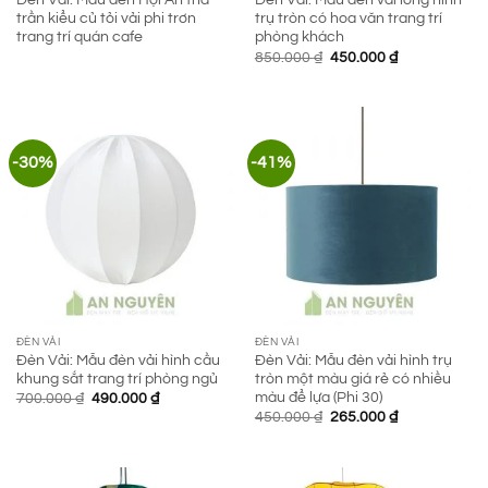
Đèn Vải: Mẫu đèn Hội An thả
Đèn Vải: Mẫu đèn vải lồng hình
trần kiểu củ tỏi vải phi trơn
trụ tròn có hoa văn trang trí
trang trí quán cafe
phòng khách
Giá
Giá
850.000
₫
450.000
₫
gốc
hiện
là:
tại
850.000 ₫.
là:
450.000 ₫.
-30%
-41%
ĐÈN VẢI
ĐÈN VẢI
Đèn Vải: Mẫu đèn vải hình cầu
Đèn Vải: Mẫu đèn vải hình trụ
khung sắt trang trí phòng ngủ
tròn một màu giá rẻ có nhiều
màu để lựa (Phi 30)
Giá
Giá
700.000
₫
490.000
₫
gốc
hiện
Giá
Giá
450.000
₫
265.000
₫
là:
tại
gốc
hiện
700.000 ₫.
là:
là:
tại
490.000 ₫.
450.000 ₫.
là:
265.000 ₫.