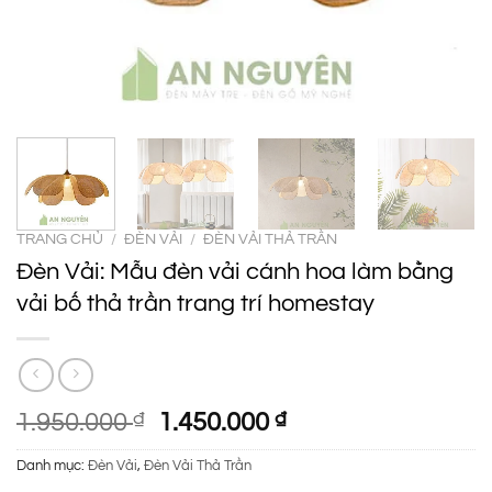
TRANG CHỦ
/
ĐÈN VẢI
/
ĐÈN VẢI THẢ TRẦN
Đèn Vải: Mẫu đèn vải cánh hoa làm bằng
vải bố thả trần trang trí homestay
Giá
Giá
1.950.000
₫
1.450.000
₫
gốc
hiện
Danh mục:
Đèn Vải
,
Đèn Vải Thả Trần
là:
tại