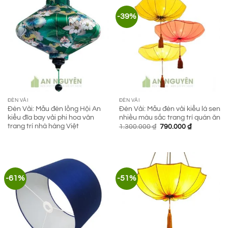
-39%
ĐÈN VẢI
ĐÈN VẢI
Đèn Vải: Mẫu đèn lồng Hội An
Đèn Vải: Mẫu đèn vải kiểu lá sen
kiểu đĩa bay vải phi hoa văn
nhiều màu sắc trang trí quán ăn
trang trí nhà hàng Việt
Giá
Giá
1.300.000
₫
790.000
₫
gốc
hiện
là:
tại
1.300.000 ₫.
là:
790.000 ₫.
-61%
-51%