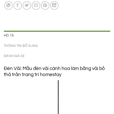
1.950.000 ₫.
là:
1.450.000 ₫.
MÔ TẢ
THÔNG TIN BỔ SUNG
ĐÁNH GIÁ (0)
Đèn Vải: Mẫu đèn vải cánh hoa làm bằng vải bố
thả trần trang trí homestay