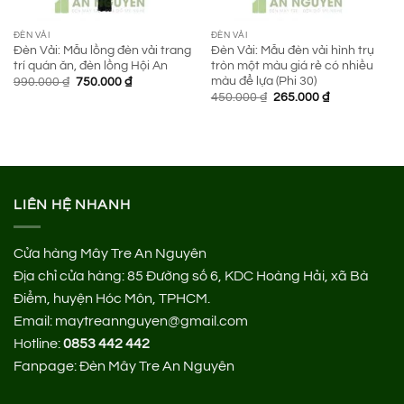
ĐÈN VẢI
ĐÈN VẢI
Đèn Vải: Mẫu lồng đèn vải trang
Đèn Vải: Mẫu đèn vải hình trụ
trí quán ăn, đèn lồng Hội An
tròn một màu giá rẻ có nhiều
màu để lựa (Phi 30)
Giá
Giá
990.000
₫
750.000
₫
gốc
hiện
Giá
Giá
450.000
₫
265.000
₫
là:
tại
gốc
hiện
990.000 ₫.
là:
là:
tại
750.000 ₫.
450.000 ₫.
là:
265.000 ₫.
LIÊN HỆ NHANH
Cửa hàng Mây Tre An Nguyên
Địa chỉ cửa hàng:
85 Đường số 6, KDC Hoàng Hải, xã Bà
Điểm, huyện Hóc Môn, TPHCM.
Email: maytreannguyen@gmail.com
Hotline:
0853 442 442
Fanpage:
Đèn Mây Tre An Nguyên