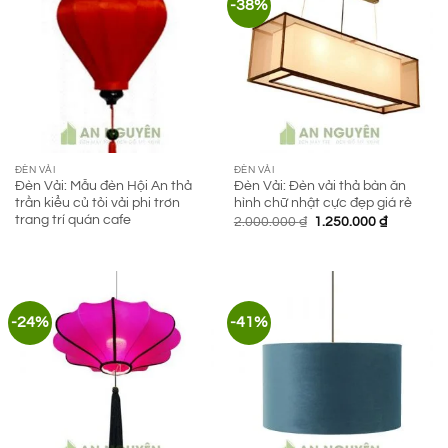
-38%
ĐÈN VẢI
ĐÈN VẢI
Đèn Vải: Mẫu đèn Hội An thả
Đèn Vải: Đèn vải thả bàn ăn
trần kiểu củ tỏi vải phi trơn
hình chữ nhật cực đẹp giá rẻ
trang trí quán cafe
Giá
Giá
2.000.000
₫
1.250.000
₫
gốc
hiện
là:
tại
2.000.000 ₫.
là:
1.250.000
-24%
-41%