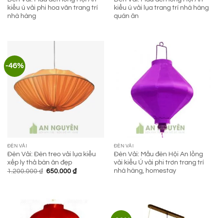
kiểu ú vải phi hoa văn trang trí
kiểu ú vải lụa trang trí nhà hàng
nhà hàng
quán ăn
-46%
ĐÈN VẢI
ĐÈN VẢI
Đèn Vải: Đèn treo vải lụa kiểu
Đèn Vải: Mẫu đèn Hội An lồng
xếp ly thả bàn ăn đẹp
vải kiểu Ú vải phi trơn trang trí
nhà hàng, homestay
Giá
Giá
1.200.000
₫
650.000
₫
gốc
hiện
là:
tại
1.200.000 ₫.
là:
650.000 ₫.