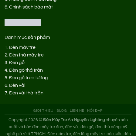
6.
Chính sách bảo mật
Danh mục sản phẩm
1.
Đèn mây tre
2.
Đèn thả mây tre
3.
Đèn gỗ
4.
Đèn gỗ thả trần
5.
Đèn gỗ treo tường
6.
Đèn vải
7.
Đèn vải thả trần
GIỚI THIỆU
BLOG
LIÊN HỆ
HỎI ĐÁP
Copyright 2026 ©
Đèn Mây Tre An Nguyên Lighting
chuyên sản
xuất và bán đèn mây tre đan, đèn vải, đèn gỗ, đèn thủ công mỹ
nghệ giá rẻ ở TPHCM. Đèn nơm tre, đèn lồng mây tre, các kiểu đèn