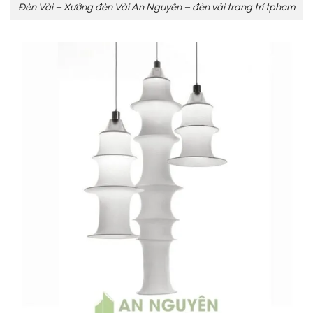
Đèn Vải – Xưởng đèn Vải An Nguyên – đèn vải trang trí tphcm