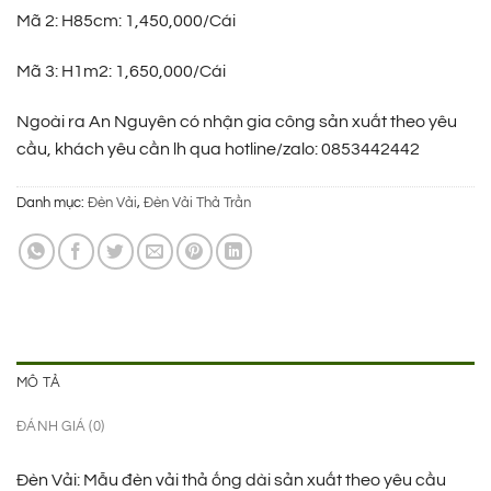
1.750.000 ₫.
là:
Mã 2: H85cm: 1,450,000/Cái
1.190.000 ₫.
Mã 3: H1m2: 1,650,000/Cái
Ngoài ra An Nguyên có nhận gia công sản xuất theo yêu
cầu, khách yêu cần lh qua hotline/zalo: 0853442442
Danh mục:
Đèn Vải
,
Đèn Vải Thả Trần
MÔ TẢ
ĐÁNH GIÁ (0)
Đèn Vải: Mẫu đèn vải thả ống dài sản xuất theo yêu cầu