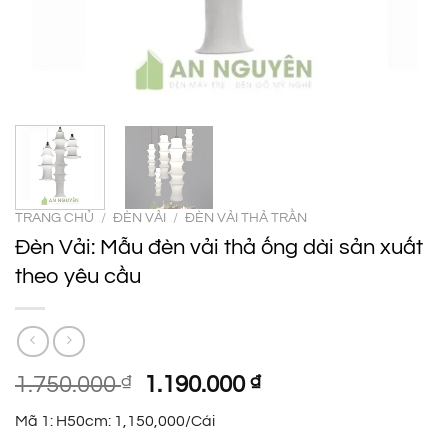
TRANG CHỦ
/
ĐÈN VẢI
/
ĐÈN VẢI THẢ TRẦN
Đèn Vải: Mẫu đèn vải thả ống dài sản xuất
theo yêu cầu
Giá
Giá
1.750.000
₫
1.190.000
₫
gốc
hiện
Mã 1: H50cm: 1,150,000/Cái
là:
tại