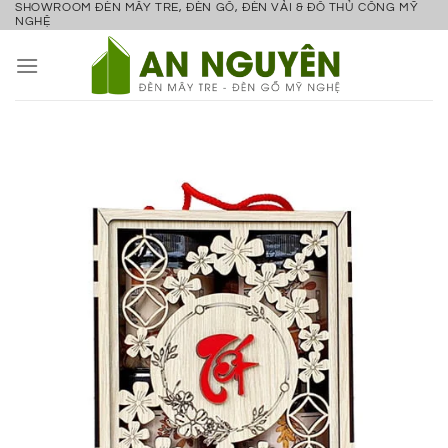
SHOWROOM ĐÈN MÂY TRE, ĐÈN GỖ, ĐÈN VẢI & ĐỒ THỦ CÔNG MỸ
Bỏ
NGHỆ
qua
nội
dung