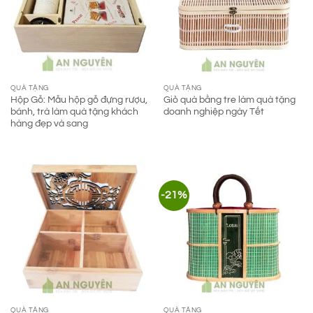
QUÀ TẶNG
QUÀ TẶNG
Hộp Gỗ: Mẫu hộp gỗ đựng rượu,
Giỏ quà bằng tre làm quà tặng
bánh, trà làm quà tặng khách
doanh nghiệp ngày Tết
hàng đẹp và sang
-21%
QUÀ TẶNG
QUÀ TẶNG