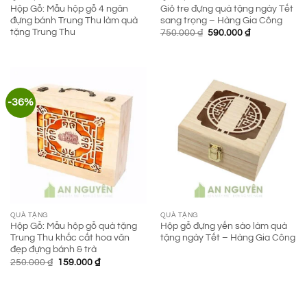
Hộp Gỗ: Mẫu hộp gỗ 4 ngăn
Giỏ tre đựng quà tặng ngày Tết
đựng bánh Trung Thu làm quà
sang trọng – Hàng Gia Công
tặng Trung Thu
Giá
Giá
750.000
₫
590.000
₫
gốc
hiện
là:
tại
750.000 ₫.
là:
590.000 ₫.
-36%
QUÀ TẶNG
QUÀ TẶNG
Hộp Gỗ: Mẫu hộp gỗ quà tặng
Hộp gỗ đựng yến sào làm quà
Trung Thu khắc cắt hoa văn
tặng ngày Tết – Hàng Gia Công
đẹp đựng bánh & trà
Giá
Giá
250.000
₫
159.000
₫
gốc
hiện
là:
tại
250.000 ₫.
là:
159.000 ₫.