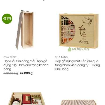
-51%
QUÀ TẶNG
QUÀ TẶNG
Hộp Gỗ: Gia công mẫu hộp gỗ
Hộp gỗ đựng mứt Tết làm quà
đựng rượu làm quà tặng khách
tặng nhân viên công ty – Hàng
hàng
Gia Công
Giá
Giá
200.000
₫
99.000
₫
gốc
hiện
là:
tại
200.000 ₫.
là:
99.000 ₫.