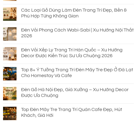
Các Loại Gỗ Dùng Làm Đèn Trang Trí Đẹp, Bền &
Phù Hợp Từng Không Gian
Đèn Vải Phong Cách Wabi-Sabi | Xu Hướng Nội Thất
2026
Đèn Vải Xếp Ly Trang Trí Hàn Quốc – Xu Hướng
Decor Được Kiến Trúc Sư Ưa Chuộng 2026
Top 8+ Ý Tưởng Trang Trí Đèn Mây Tre Đẹp Ở Đà Lạt
Cho Homestay Và Cafe
Đèn Gỗ Hà Nội Đẹp, Giá Xưởng – Xu Hướng Decor
Được Ưa Chuộng
Top Đèn Mây Tre Trang Trí Quán Cafe Đẹp, Hút
Khách, Giá Hời