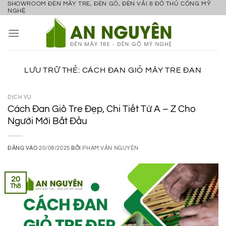
SHOWROOM ĐÈN MÂY TRE, ĐÈN GỖ, ĐÈN VẢI & ĐỒ THỦ CÔNG MỸ
Bỏ
NGHỆ
qua
nội
dung
LƯU TRỮ THẺ:
CÁCH ĐAN GIỎ MÂY TRE ĐAN
DỊCH VỤ
Cách Đan Giỏ Tre Đẹp, Chi Tiết Từ A – Z Cho
Người Mới Bắt Đầu
ĐĂNG VÀO
20/08/2025
BỞI
PHẠM VĂN NGUYÊN
20
Th8