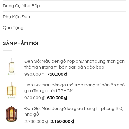
Dung Cụ Nhà Bếp
Phụ Kiện Đèn
Quà Tặng
SẢN PHẨM MỚI
Đèn Gỗ: Mẫu đèn gỗ hộp chữ nhật đứng thon gọn
thả trần trang trí bàn bar, bàn đảo bếp
Giá
Giá
990.000
₫
750.000
₫
gốc
hiện
Đèn Gỗ: Mẫu đèn gỗ thả trần trang trí bàn ăn nhỏ
là:
tại
gia đình giá rẻ ở TPHCM
990.000 ₫.
là:
Giá
Giá
930.000
₫
690.000
₫
750.000 ₫.
gốc
hiện
Đèn Gỗ: Mẫu đèn gỗ lục giác trang trí phòng thờ,
là:
tại
nhà gỗ
930.000 ₫.
là:
Giá
Giá
2.790.000
₫
2.150.000
₫
690.000 ₫.
gốc
hiện