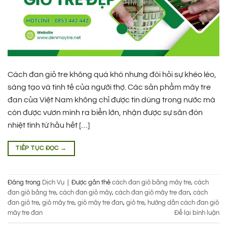
Cách đan giỏ tre không quá khó nhưng đòi hỏi sự khéo léo,
sáng tạo và tinh tế của người thợ. Các sản phẩm mây tre
đan của Việt Nam không chỉ được tin dùng trong nước mà
còn được vươn mình ra biển lớn, nhận được sự săn đón
nhiệt tình từ hầu hết […]
TIẾP TỤC ĐỌC
→
Đăng trong
Dịch Vụ
|
Được gắn thẻ
cách đan giỏ bằng mây tre
,
cách
đan giỏ bằng tre
,
cách đan giỏ mây
,
cách đan giỏ mây tre đan
,
cách
đan giỏ tre
,
giỏ mây tre
,
giỏ mây tre đan
,
giỏ tre
,
hướng dẫn cách đan giỏ
mây tre đan
Để lại bình luận