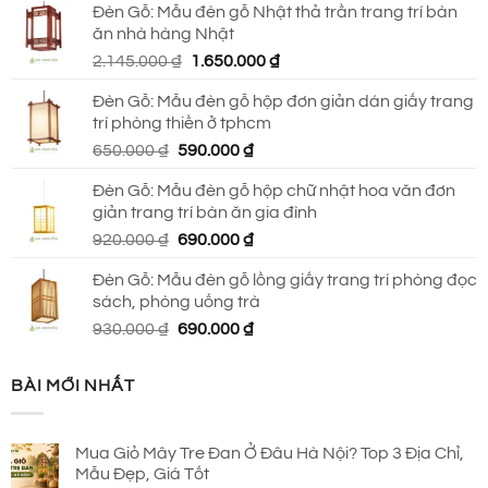
Đèn Gỗ: Mẫu đèn gỗ Nhật thả trần trang trí bàn
là:
tại
ăn nhà hàng Nhật
2.790.000 ₫.
là:
Giá
Giá
2.145.000
₫
1.650.000
₫
2.150.000 ₫.
gốc
hiện
Đèn Gỗ: Mẫu đèn gỗ hộp đơn giản dán giấy trang
là:
tại
trí phòng thiền ở tphcm
2.145.000 ₫.
là:
Giá
Giá
650.000
₫
590.000
₫
1.650.000 ₫.
gốc
hiện
Đèn Gỗ: Mẫu đèn gỗ hộp chữ nhật hoa văn đơn
là:
tại
giản trang trí bàn ăn gia đình
650.000 ₫.
là:
Giá
Giá
920.000
₫
690.000
₫
590.000 ₫.
gốc
hiện
Đèn Gỗ: Mẫu đèn gỗ lồng giấy trang trí phòng đọc
là:
tại
sách, phòng uống trà
920.000 ₫.
là:
Giá
Giá
930.000
₫
690.000
₫
690.000 ₫.
gốc
hiện
là:
tại
BÀI MỚI NHẤT
930.000 ₫.
là:
690.000 ₫.
Mua Giỏ Mây Tre Đan Ở Đâu Hà Nội? Top 3 Địa Chỉ,
Mẫu Đẹp, Giá Tốt