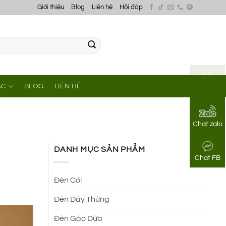
Giới thiệu
Blog
Liên hệ
Hỏi đáp
ÁC
BLOG
LIÊN HỆ
Gọi điện
Chat zalo
DANH MỤC SẢN PHẨM
Chat FB
Đèn Cói
Đèn Dây Thừng
Đèn Gáo Dừa