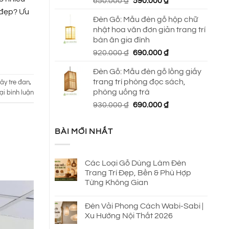
Giá
Giá
650.000
₫
590.000
₫
gốc
hiện
 đẹp? Ưu
Đèn Gỗ: Mẫu đèn gỗ hộp chữ
là:
tại
nhật hoa văn đơn giản trang trí
650.000 ₫.
là:
bàn ăn gia đình
590.000 ₫.
Giá
Giá
920.000
₫
690.000
₫
gốc
hiện
Đèn Gỗ: Mẫu đèn gỗ lồng giấy
là:
tại
trang trí phòng đọc sách,
ây tre đan
,
920.000 ₫.
là:
phòng uống trà
ại bình luận
690.000 ₫.
Giá
Giá
930.000
₫
690.000
₫
gốc
hiện
là:
tại
BÀI MỚI NHẤT
930.000 ₫.
là:
690.000 ₫.
Các Loại Gỗ Dùng Làm Đèn
Trang Trí Đẹp, Bền & Phù Hợp
Từng Không Gian
Đèn Vải Phong Cách Wabi-Sabi |
Xu Hướng Nội Thất 2026