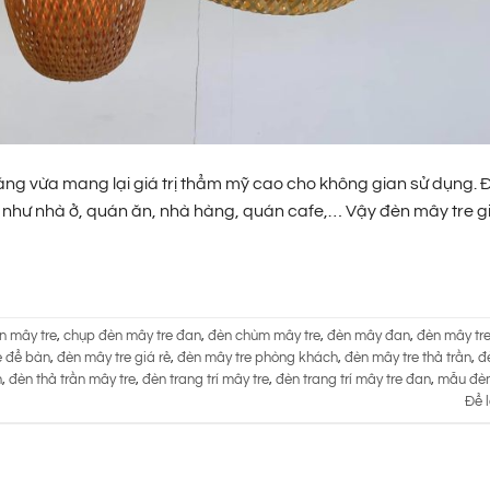
sáng vừa mang lại giá trị thẩm mỹ cao cho không gian sử dụng.
như nhà ở, quán ăn, nhà hàng, quán cafe,… Vậy đèn mây tre gi
n mây tre
,
chụp đèn mây tre đan
,
đèn chùm mây tre
,
đèn mây đan
,
đèn mây tr
e để bàn
,
đèn mây tre giá rẻ
,
đèn mây tre phòng khách
,
đèn mây tre thả trần
,
đ
n
,
đèn thả trần mây tre
,
đèn trang trí mây tre
,
đèn trang trí mây tre đan
,
mẫu đèn
Để l