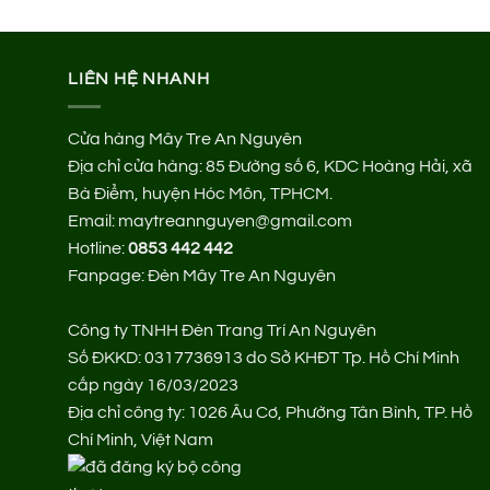
LIÊN HỆ NHANH
Cửa hàng Mây Tre An Nguyên
Địa chỉ cửa hàng:
85 Đường số 6, KDC Hoàng Hải, xã
Bà Điểm, huyện Hóc Môn, TPHCM.
Email: maytreannguyen@gmail.com
Hotline:
0853 442 442
Fanpage:
Đèn Mây Tre An Nguyên
Công ty TNHH Đèn Trang Trí An Nguyên
Số ĐKKD: 0317736913 do Sở KHĐT Tp. Hồ Chí Minh
cấp ngày 16/03/2023
Địa chỉ công ty: 1026 Âu Cơ, Phường Tân Bình, TP. Hồ
Chí Minh, Việt Nam