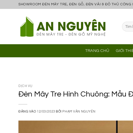
Bỏ
SHOWROOM ĐÈN MÂY TRE, ĐÈN GỖ, ĐÈN VẢI & ĐỒ THỦ CÔNG
qua
nội
Tìm
dung
kiếm:
TRANG CHỦ
GIỚI TH
DỊCH VỤ
Đèn Mây Tre Hình Chuông: Mẫu Đ
ĐĂNG VÀO
12/03/2023
BỞI
PHẠM VĂN NGUYÊN