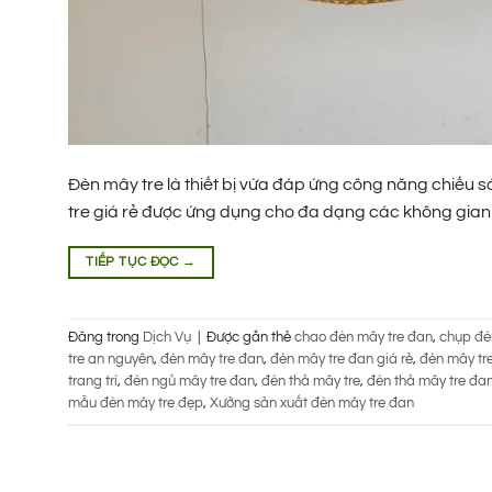
Đèn mây tre là thiết bị vừa đáp ứng công năng chiếu 
tre giá rẻ được ứng dụng cho đa dạng các không gian 
TIẾP TỤC ĐỌC
→
Đăng trong
Dịch Vụ
|
Được gắn thẻ
chao đèn mây tre đan
,
chụp đè
tre an nguyên
,
đèn mây tre đan
,
đèn mây tre đan giá rẻ
,
đèn mây tr
trang trí
,
đèn ngủ mây tre đan
,
đèn thả mây tre
,
đèn thả mây tre đa
mẫu đèn mây tre đẹp
,
Xưởng sản xuất đèn mây tre đan