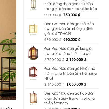
nhật đứng thon gọn thả trần
trang trí bàn bar, bàn đảo bếp
Giá
Giá
990.000
₫
750.000
₫
gốc
hiện
Đèn Gỗ: Mẫu đèn gỗ thả trần
là:
tại
trang trí bàn ăn nhỏ gia đình
990.000 ₫.
là:
giá rẻ ở TPHCM
750.000 ₫.
Giá
Giá
930.000
₫
690.000
₫
gốc
hiện
Đèn Gỗ: Mẫu đèn gỗ lục giác
là:
tại
trang trí phòng thờ, nhà gỗ
930.000 ₫.
là:
Giá
Giá
2.790.000
₫
2.150.000
₫
690.000 ₫.
gốc
hiện
Đèn Gỗ: Mẫu đèn gỗ Nhật thả
là:
tại
trần trang trí bàn ăn nhà hàng
2.790.000 ₫.
là:
Nhật
2.150.000 ₫.
Giá
Giá
2.145.000
₫
1.650.000
₫
gốc
hiện
Đèn Gỗ: Mẫu đèn gỗ hộp đơn
là:
tại
giản dán giấy trang trí phòng
2.145.000 ₫.
là:
thiền ở tphcm
1.650.000 ₫.
o nhiều