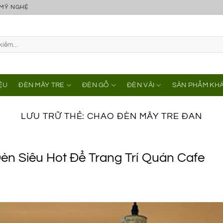
 MỸ NGHỆ
IỆU
ĐÈN MÂY TRE
ĐÈN GỖ
ĐÈN VẢI
SẢN PHẨM KH
LƯU TRỮ THẺ:
CHAO ĐÈN MÂY TRE ĐAN
èn Siêu Hot Để Trang Trí Quán Cafe