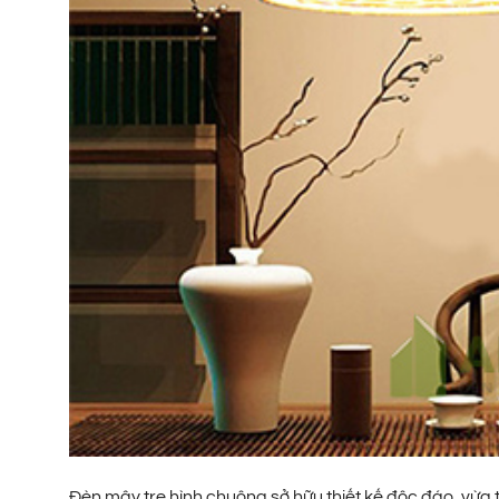
Đèn mây tre hình chuông sở hữu thiết kế độc đáo, vừa