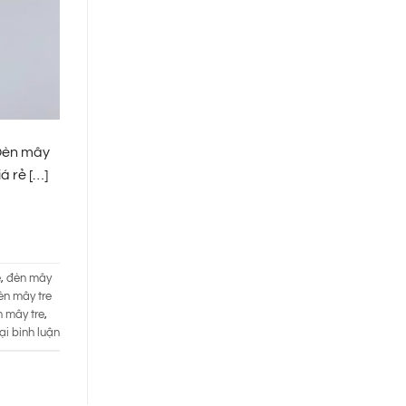
 Đèn mây
á rẻ […]
e
,
đèn mây
èn mây tre
 mây tre
,
ại bình luận