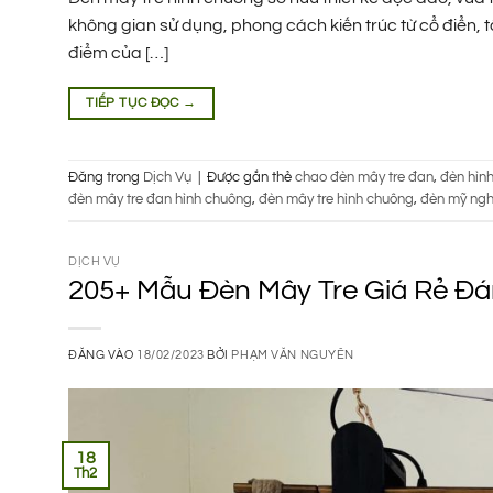
không gian sử dụng, phong cách kiến trúc từ cổ điển,
điểm của […]
TIẾP TỤC ĐỌC
→
Đăng trong
Dịch Vụ
|
Được gắn thẻ
chao đèn mây tre đan
,
đèn hình
đèn mây tre đan hình chuông
,
đèn mây tre hình chuông
,
đèn mỹ ng
DỊCH VỤ
205+ Mẫu Đèn Mây Tre Giá Rẻ Đ
ĐĂNG VÀO
18/02/2023
BỞI
PHẠM VĂN NGUYÊN
18
Th2