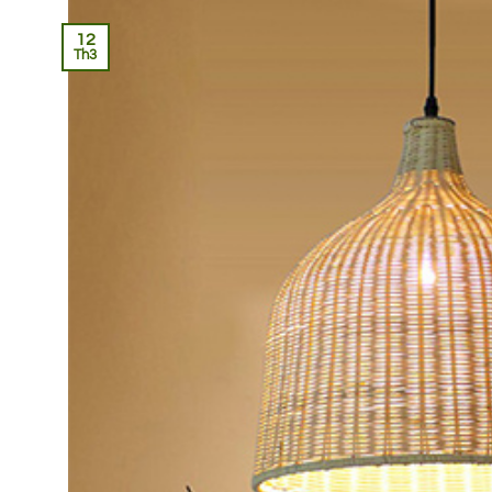
12
Th3