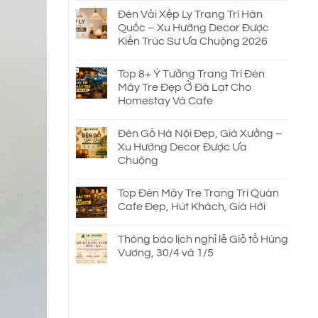
Đèn Vải Xếp Ly Trang Trí Hàn
Quốc – Xu Hướng Decor Được
Kiến Trúc Sư Ưa Chuộng 2026
Top 8+ Ý Tưởng Trang Trí Đèn
Mây Tre Đẹp Ở Đà Lạt Cho
Homestay Và Cafe
Đèn Gỗ Hà Nội Đẹp, Giá Xưởng –
Xu Hướng Decor Được Ưa
Chuộng
Top Đèn Mây Tre Trang Trí Quán
Cafe Đẹp, Hút Khách, Giá Hời
Thông báo lịch nghỉ lễ Giỗ tổ Hùng
Vương, 30/4 và 1/5