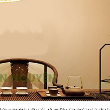
 thân quen nhưng cũng rất mới mẻ. Đèn hình chuông phù hợp ch