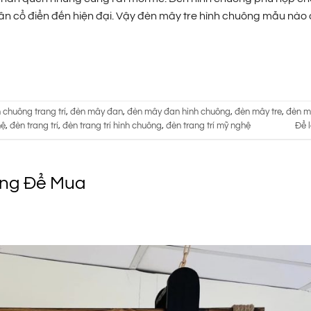
 tân cổ điển đến hiện đại. Vậy đèn mây tre hình chuông mẫu nào
 chuông trang trí
,
đèn mây đan
,
đèn mây đan hình chuông
,
đèn mây tre
,
đèn m
hệ
,
đèn trang trí
,
đèn trang trí hình chuông
,
đèn trang trí mỹ nghệ
Để l
áng Để Mua