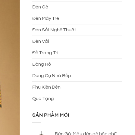
Đèn Gỗ
Đèn Mây Tre
Đèn Sắt Nghệ Thuật
Đèn Vải
Đồ Trang Trí
Đồng Hồ
Dung Cụ Nhà Bếp
Phụ Kiện Đèn
Quà Tặng
SẢN PHẨM MỚI
Đèn Gỗ: Mẫu đèn gỗ hộp chữ