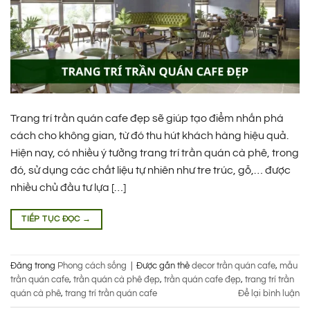
Trang trí trần quán cafe đẹp sẽ giúp tạo điểm nhấn phá
cách cho không gian, từ đó thu hút khách hàng hiệu quả.
Hiện nay, có nhiều ý tưởng trang trí trần quán cà phê, trong
đó, sử dụng các chất liệu tự nhiên như tre trúc, gỗ,… được
nhiều chủ đầu tư lựa […]
TIẾP TỤC ĐỌC
→
Đăng trong
Phong cách sống
|
Được gắn thẻ
decor trần quán cafe
,
mẫu
trần quán cafe
,
trần quán cà phê đẹp
,
trần quán cafe đẹp
,
trang trí trần
quán cà phê
,
trang trí trần quán cafe
Để lại bình luận