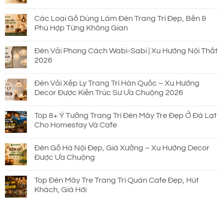
Các Loại Gỗ Dùng Làm Đèn Trang Trí Đẹp, Bền &
Phù Hợp Từng Không Gian
Đèn Vải Phong Cách Wabi-Sabi | Xu Hướng Nội Thất
2026
Đèn Vải Xếp Ly Trang Trí Hàn Quốc – Xu Hướng
Decor Được Kiến Trúc Sư Ưa Chuộng 2026
Top 8+ Ý Tưởng Trang Trí Đèn Mây Tre Đẹp Ở Đà Lạt
Cho Homestay Và Cafe
Đèn Gỗ Hà Nội Đẹp, Giá Xưởng – Xu Hướng Decor
Được Ưa Chuộng
Top Đèn Mây Tre Trang Trí Quán Cafe Đẹp, Hút
Khách, Giá Hời