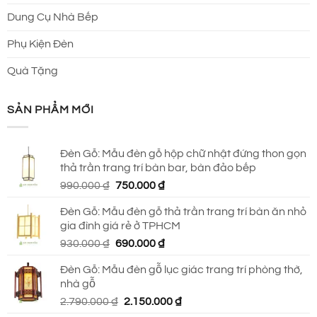
Dung Cụ Nhà Bếp
Phụ Kiện Đèn
Quà Tặng
SẢN PHẨM MỚI
Đèn Gỗ: Mẫu đèn gỗ hộp chữ nhật đứng thon gọn
thả trần trang trí bàn bar, bàn đảo bếp
Giá
Giá
990.000
₫
750.000
₫
gốc
hiện
Đèn Gỗ: Mẫu đèn gỗ thả trần trang trí bàn ăn nhỏ
là:
tại
gia đình giá rẻ ở TPHCM
990.000 ₫.
là:
Giá
Giá
930.000
₫
690.000
₫
750.000 ₫.
gốc
hiện
Đèn Gỗ: Mẫu đèn gỗ lục giác trang trí phòng thờ,
là:
tại
nhà gỗ
930.000 ₫.
là:
Giá
Giá
2.790.000
₫
2.150.000
₫
690.000 ₫.
gốc
hiện