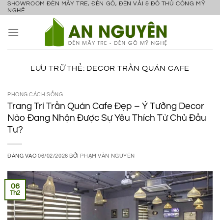
SHOWROOM ĐÈN MÂY TRE, ĐÈN GỖ, ĐÈN VẢI & ĐỒ THỦ CÔNG MỸ
Bỏ
NGHỆ
qua
nội
dung
LƯU TRỮ THẺ:
DECOR TRẦN QUÁN CAFE
PHONG CÁCH SỐNG
Trang Trí Trần Quán Cafe Đẹp – Ý Tưởng Decor
Nào Đang Nhận Được Sự Yêu Thích Từ Chủ Đầu
Tư?
ĐĂNG VÀO
06/02/2026
BỞI
PHẠM VĂN NGUYÊN
06
Th2