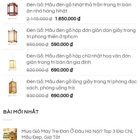
Đèn Gỗ: Mẫu đèn gỗ Nhật thả trần trang trí bàn
là:
tại
ăn nhà hàng Nhật
2.790.000 ₫.
là:
Giá
Giá
2.145.000
₫
1.650.000
₫
2.150.000 ₫.
gốc
hiện
Đèn Gỗ: Mẫu đèn gỗ hộp đơn giản dán giấy trang
là:
tại
trí phòng thiền ở tphcm
2.145.000 ₫.
là:
Giá
Giá
650.000
₫
590.000
₫
1.650.000 ₫.
gốc
hiện
Đèn Gỗ: Mẫu đèn gỗ hộp chữ nhật hoa văn đơn
là:
tại
giản trang trí bàn ăn gia đình
650.000 ₫.
là:
Giá
Giá
920.000
₫
690.000
₫
590.000 ₫.
gốc
hiện
Đèn Gỗ: Mẫu đèn gỗ lồng giấy trang trí phòng đọc
là:
tại
sách, phòng uống trà
920.000 ₫.
là:
Giá
Giá
930.000
₫
690.000
₫
690.000 ₫.
gốc
hiện
là:
tại
BÀI MỚI NHẤT
930.000 ₫.
là:
690.000 ₫.
Mua Giỏ Mây Tre Đan Ở Đâu Hà Nội? Top 3 Địa Chỉ,
Mẫu Đẹp, Giá Tốt