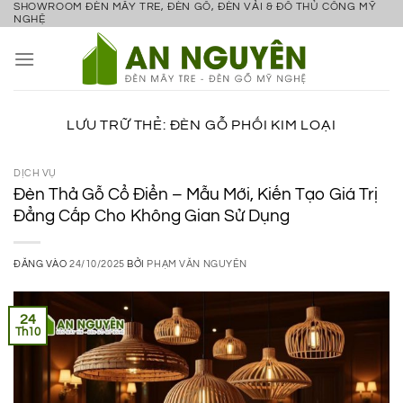
SHOWROOM ĐÈN MÂY TRE, ĐÈN GỖ, ĐÈN VẢI & ĐỒ THỦ CÔNG MỸ
Bỏ
NGHỆ
qua
nội
dung
LƯU TRỮ THẺ:
ĐÈN GỖ PHỐI KIM LOẠI
DỊCH VỤ
Đèn Thả Gỗ Cổ Điển – Mẫu Mới, Kiến Tạo Giá Trị
Đẳng Cấp Cho Không Gian Sử Dụng
ĐĂNG VÀO
24/10/2025
BỞI
PHẠM VĂN NGUYÊN
24
Th10