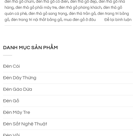
đèn thả gỗ chùm
,
đèn thả gỗ cổ điển
,
đèn thả gỗ đẹp
,
đèn thả gỗ nhà
hàng
,
đèn thả gỗ phối mây tre
,
đèn thả gỗ phòng khách
,
đèn thả gỗ
quán cà phê
,
đèn thả gỗ sang trọng
,
đèn thả trần gỗ
,
đèn trang trí bằng
gỗ
,
đèn trang trí nội thất bằng gỗ
,
mua đèn gỗ ở đâu
Để lại bình luận
DANH MỤC SẢN PHẨM
Đèn Cói
Đèn Dây Thừng
Đèn Gáo Dừa
Đèn Gỗ
Đèn Mây Tre
Đèn Sắt Nghệ Thuật
Đèn Vải