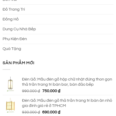
Đồ Trang Trí
Đồng Hồ
Dung Cụ Nhà Bếp
Phụ Kiện Đèn
Quà Tặng
SẢN PHẨM MỚI
Đèn Gỗ: Mẫu đèn gỗ hộp chữ nhật đứng thon gọn
thả trần trang trí bàn bar, bàn đảo bếp
Giá
Giá
990.000
₫
750.000
₫
gốc
hiện
Đèn Gỗ: Mẫu đèn gỗ thả trần trang trí bàn ăn nhỏ
là:
tại
gia đình giá rẻ ở TPHCM
990.000 ₫.
là:
Giá
Giá
930.000
₫
690.000
₫
750.000 ₫.