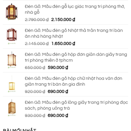
gốc
hiện
Đèn Gỗ: Mẫu đèn gỗ lục giác trang trí phòng thờ,
là:
tại
nhà gỗ
930.000 ₫.
là:
Giá
Giá
2.790.000
₫
2.150.000
₫
690.000 ₫.
gốc
hiện
Đèn Gỗ: Mẫu đèn gỗ Nhật thả trần trang trí bàn
là:
tại
ăn nhà hàng Nhật
2.790.000 ₫.
là:
Giá
Giá
2.145.000
₫
1.650.000
₫
2.150.000 ₫.
gốc
hiện
Đèn Gỗ: Mẫu đèn gỗ hộp đơn giản dán giấy trang
là:
tại
trí phòng thiền ở tphcm
2.145.000 ₫.
là:
Giá
Giá
650.000
₫
590.000
₫
1.650.000 ₫.
gốc
hiện
Đèn Gỗ: Mẫu đèn gỗ hộp chữ nhật hoa văn đơn
là:
tại
giản trang trí bàn ăn gia đình
650.000 ₫.
là:
Giá
Giá
920.000
₫
690.000
₫
590.000 ₫.
gốc
hiện
Đèn Gỗ: Mẫu đèn gỗ lồng giấy trang trí phòng đọc
là:
tại
sách, phòng uống trà
920.000 ₫.
là:
Giá
Giá
930.000
₫
690.000
₫
690.000 ₫.
gốc
hiện
là:
tại
BÀI MỚI NHẤT