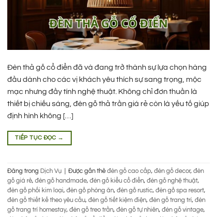
Đèn thả gỗ cổ điển đã và đang trở thành sự lựa chọn hàng
đầu dành cho các vị khách yêu thích sự sang trọng, mộc
mạc nhưng đầy tính nghệ thuật. Không chỉ đơn thuần là
thiết bị chiếu sáng, đèn gỗ thả trần giá rẻ còn là yếu tố giúp
định hình không […]
TIẾP TỤC ĐỌC
→
Đăng trong
Dịch Vụ
|
Được gắn thẻ
đèn gỗ cao cấp
,
đèn gỗ decor
,
đèn
gỗ giá rẻ
,
đèn gỗ handmade
,
đèn gỗ kiểu cổ điển
,
đèn gỗ nghệ thuật
,
đèn gỗ phối kim loại
,
đèn gỗ phòng ăn
,
đèn gỗ rustic
,
đèn gỗ spa resort
,
đèn gỗ thiết kế theo yêu cầu
,
đèn gỗ tiết kiệm điện
,
đèn gỗ trang trí
,
đèn
gỗ trang trí homestay
,
đèn gỗ treo trần
,
đèn gỗ tự nhiên
,
đèn gỗ vintage
,