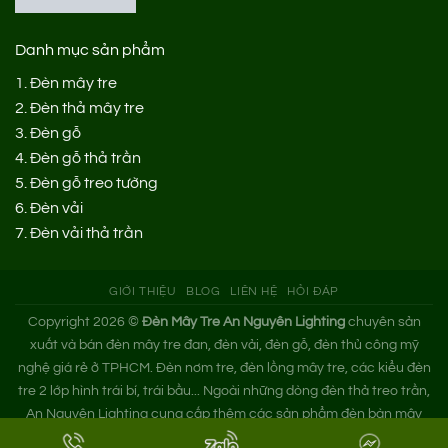
Danh mục sản phẩm
1.
Đèn mây tre
2.
Đèn thả mây tre
3.
Đèn gỗ
4.
Đèn gỗ thả trần
5.
Đèn gỗ treo tường
6.
Đèn vải
7.
Đèn vải thả trần
GIỚI THIỆU
BLOG
LIÊN HỆ
HỎI ĐÁP
Copyright 2026 ©
Đèn Mây Tre An Nguyên Lighting
chuyên sản
xuất và bán đèn mây tre đan, đèn vải, đèn gỗ, đèn thủ công mỹ
nghệ giá rẻ ở TPHCM. Đèn nơm tre, đèn lồng mây tre, các kiểu đèn
tre 2 lớp hình trái bí, trái bầu... Ngoài những dòng đèn thả treo trần,
An Nguyên Lighting cung cấp thêm các sản phẩm đèn bàn mây
tre. Nếu bạn cần tìm xưởng đèn mây tre trang trí hoặc mua đèn tre