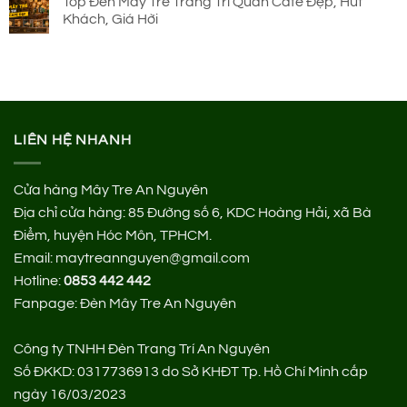
Top Đèn Mây Tre Trang Trí Quán Cafe Đẹp, Hút
Khách, Giá Hời
LIÊN HỆ NHANH
Cửa hàng Mây Tre An Nguyên
Địa chỉ cửa hàng:
85 Đường số 6, KDC Hoàng Hải, xã Bà
Điểm, huyện Hóc Môn, TPHCM.
Email: maytreannguyen@gmail.com
Hotline:
0853 442 442
Fanpage:
Đèn Mây Tre An Nguyên
Công ty TNHH Đèn Trang Trí An Nguyên
Số ĐKKD: 0317736913 do Sở KHĐT Tp. Hồ Chí Minh cấp
ngày 16/03/2023