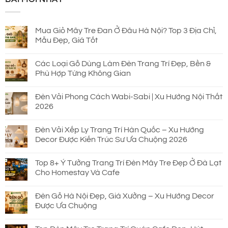
930.000 ₫.
là:
690.000 ₫.
Mua Giỏ Mây Tre Đan Ở Đâu Hà Nội? Top 3 Địa Chỉ,
Mẫu Đẹp, Giá Tốt
Các Loại Gỗ Dùng Làm Đèn Trang Trí Đẹp, Bền &
Phù Hợp Từng Không Gian
Đèn Vải Phong Cách Wabi-Sabi | Xu Hướng Nội Thất
2026
Đèn Vải Xếp Ly Trang Trí Hàn Quốc – Xu Hướng
Decor Được Kiến Trúc Sư Ưa Chuộng 2026
Top 8+ Ý Tưởng Trang Trí Đèn Mây Tre Đẹp Ở Đà Lạt
Cho Homestay Và Cafe
Đèn Gỗ Hà Nội Đẹp, Giá Xưởng – Xu Hướng Decor
Được Ưa Chuộng