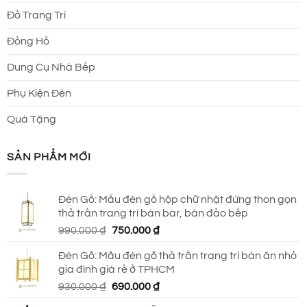
Đồ Trang Trí
Đồng Hồ
Dung Cụ Nhà Bếp
Phụ Kiện Đèn
Quà Tặng
SẢN PHẨM MỚI
Đèn Gỗ: Mẫu đèn gỗ hộp chữ nhật đứng thon gọn
thả trần trang trí bàn bar, bàn đảo bếp
Giá
Giá
990.000
₫
750.000
₫
gốc
hiện
Đèn Gỗ: Mẫu đèn gỗ thả trần trang trí bàn ăn nhỏ
là:
tại
gia đình giá rẻ ở TPHCM
990.000 ₫.
là:
Giá
Giá
930.000
₫
690.000
₫
750.000 ₫.
gốc
hiện