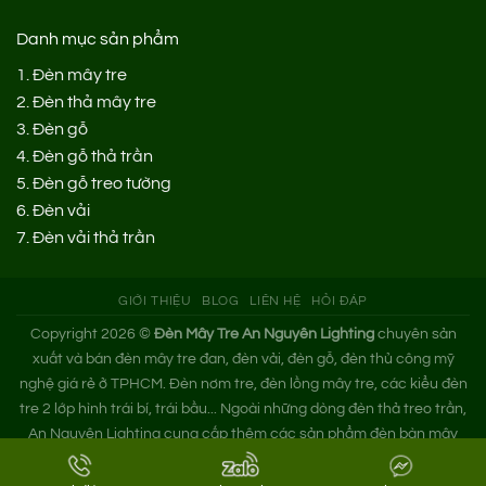
Danh mục sản phẩm
1.
Đèn mây tre
2.
Đèn thả mây tre
3.
Đèn gỗ
4.
Đèn gỗ thả trần
5.
Đèn gỗ treo tường
6.
Đèn vải
7.
Đèn vải thả trần
GIỚI THIỆU
BLOG
LIÊN HỆ
HỎI ĐÁP
Copyright 2026 ©
Đèn Mây Tre An Nguyên Lighting
chuyên sản
xuất và bán đèn mây tre đan, đèn vải, đèn gỗ, đèn thủ công mỹ
nghệ giá rẻ ở TPHCM. Đèn nơm tre, đèn lồng mây tre, các kiểu đèn
tre 2 lớp hình trái bí, trái bầu... Ngoài những dòng đèn thả treo trần,
An Nguyên Lighting cung cấp thêm các sản phẩm đèn bàn mây
tre. Nếu bạn cần tìm xưởng đèn mây tre trang trí hoặc mua đèn tre
đan giá sỉ hãy liên hệ ngay An Nguyên nhé!