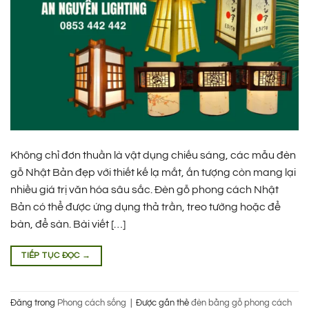
Không chỉ đơn thuần là vật dụng chiếu sáng, các mẫu đèn
gỗ Nhật Bản đẹp với thiết kế lạ mắt, ấn tượng còn mang lại
nhiều giá trị văn hóa sâu sắc. Đèn gỗ phong cách Nhật
Bản có thể được ứng dụng thả trần, treo tường hoặc để
bàn, để sàn. Bài viết […]
TIẾP TỤC ĐỌC
→
Đăng trong
Phong cách sống
|
Được gắn thẻ
đèn bằng gỗ phong cách