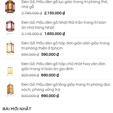
Đèn Gỗ: Mẫu đèn gỗ lục giác trang trí phòng thờ,
là:
tại
nhà gỗ
930.000 ₫.
là:
Giá
Giá
2.790.000
₫
2.150.000
₫
690.000 ₫.
gốc
hiện
Đèn Gỗ: Mẫu đèn gỗ Nhật thả trần trang trí bàn
là:
tại
ăn nhà hàng Nhật
2.790.000 ₫.
là:
Giá
Giá
2.145.000
₫
1.650.000
₫
2.150.000 ₫.
gốc
hiện
Đèn Gỗ: Mẫu đèn gỗ hộp đơn giản dán giấy trang
là:
tại
trí phòng thiền ở tphcm
2.145.000 ₫.
là:
Giá
Giá
650.000
₫
590.000
₫
1.650.000 ₫.
gốc
hiện
Đèn Gỗ: Mẫu đèn gỗ hộp chữ nhật hoa văn đơn
là:
tại
giản trang trí bàn ăn gia đình
650.000 ₫.
là:
Giá
Giá
920.000
₫
690.000
₫
590.000 ₫.
gốc
hiện
Đèn Gỗ: Mẫu đèn gỗ lồng giấy trang trí phòng đọc
là:
tại
sách, phòng uống trà
920.000 ₫.
là:
Giá
Giá
930.000
₫
690.000
₫
690.000 ₫.
gốc
hiện
là:
tại
BÀI MỚI NHẤT
930.000 ₫.
là: