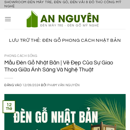
SHOWROOM ĐÈN MÂY TRE, ĐÈN GỖ, ĐÈN VẢI & ĐỒ THỦ CÔNG MỸ
Bỏ
NGHỆ
qua
nội
dung
LƯU TRỮ THẺ:
ĐÈN GỖ PHONG CÁCH NHẬT BẢN
PHONG CÁCH SỐNG
Mẫu Đèn Gỗ Nhật Bản | Vẻ Đẹp Của Sự Giao
Thoa Giữa Ánh Sáng Và Nghệ Thuật
ĐĂNG VÀO
12/09/2024
BỞI
PHẠM VĂN NGUYÊN
12
Th9