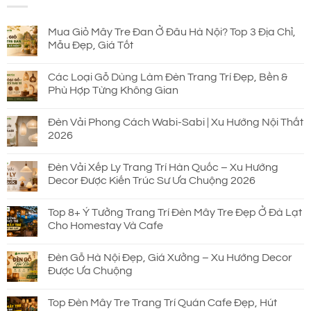
690.000 ₫.
Mua Giỏ Mây Tre Đan Ở Đâu Hà Nội? Top 3 Địa Chỉ,
Mẫu Đẹp, Giá Tốt
Các Loại Gỗ Dùng Làm Đèn Trang Trí Đẹp, Bền &
Phù Hợp Từng Không Gian
Đèn Vải Phong Cách Wabi-Sabi | Xu Hướng Nội Thất
2026
Đèn Vải Xếp Ly Trang Trí Hàn Quốc – Xu Hướng
Decor Được Kiến Trúc Sư Ưa Chuộng 2026
Top 8+ Ý Tưởng Trang Trí Đèn Mây Tre Đẹp Ở Đà Lạt
Cho Homestay Và Cafe
Đèn Gỗ Hà Nội Đẹp, Giá Xưởng – Xu Hướng Decor
Được Ưa Chuộng
Top Đèn Mây Tre Trang Trí Quán Cafe Đẹp, Hút