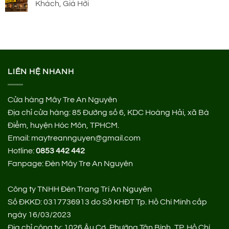
Khách, Giá Hời
LIÊN HỆ NHANH
Cửa hàng Mây Tre An Nguyên
Địa chỉ cửa hàng:
85 Đường số 6, KDC Hoàng Hải, xã Bà
Điểm, huyện Hóc Môn, TPHCM.
Email: maytreannguyen@gmail.com
Hotline:
0853 442 442
Fanpage:
Đèn Mây Tre An Nguyên
Công ty TNHH Đèn Trang Trí An Nguyên
Số ĐKKD: 0317736913 do Sở KHĐT Tp. Hồ Chí Minh cấp
ngày 16/03/2023
Địa chỉ công ty: 1026 Âu Cơ, Phường Tân Bình, TP. Hồ Chí