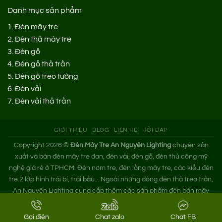
Danh mục sản phẩm
1.
Đèn mây tre
2.
Đèn thả mây tre
3.
Đèn gỗ
4.
Đèn gỗ thả trần
5.
Đèn gỗ treo tường
6.
Đèn vải
7.
Đèn vải thả trần
GIỚI THIỆU
BLOG
LIÊN HỆ
HỎI ĐÁP
Copyright 2026 ©
Đèn Mây Tre An Nguyên Lighting
chuyên sản
xuất và bán đèn mây tre đan, đèn vải, đèn gỗ, đèn thủ công mỹ
nghệ giá rẻ ở TPHCM. Đèn nơm tre, đèn lồng mây tre, các kiểu đèn
tre 2 lớp hình trái bí, trái bầu... Ngoài những dòng đèn thả treo trần,
An Nguyên Lighting cung cấp thêm các sản phẩm đèn bàn mây
tre. Nếu bạn cần tìm xưởng đèn mây tre trang trí hoặc mua đèn tre
đan giá sỉ hãy liên hệ ngay An Nguyên nhé!
Gọi điện
Chat zalo
Chat FB