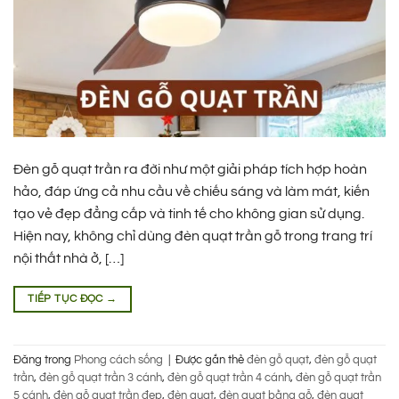
Đèn gỗ quạt trần ra đời như một giải pháp tích hợp hoàn
hảo, đáp ứng cả nhu cầu về chiếu sáng và làm mát, kiến
tạo vẻ đẹp đẳng cấp và tinh tế cho không gian sử dụng.
Hiện nay, không chỉ dùng đèn quạt trần gỗ trong trang trí
nội thất nhà ở, […]
TIẾP TỤC ĐỌC
→
Đăng trong
Phong cách sống
|
Được gắn thẻ
đèn gỗ quạt
,
đèn gỗ quạt
trần
,
đèn gỗ quạt trần 3 cánh
,
đèn gỗ quạt trần 4 cánh
,
đèn gỗ quạt trần
5 cánh
,
đèn gỗ quạt trần đẹp
,
đèn quạt
,
đèn quạt bằng gỗ
,
đèn quạt