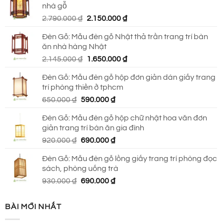
nhà gỗ
930.000 ₫.
là:
Giá
Giá
2.790.000
₫
2.150.000
₫
690.000 ₫.
gốc
hiện
Đèn Gỗ: Mẫu đèn gỗ Nhật thả trần trang trí bàn
là:
tại
ăn nhà hàng Nhật
2.790.000 ₫.
là:
Giá
Giá
2.145.000
₫
1.650.000
₫
2.150.000 ₫.
gốc
hiện
Đèn Gỗ: Mẫu đèn gỗ hộp đơn giản dán giấy trang
là:
tại
trí phòng thiền ở tphcm
2.145.000 ₫.
là:
Giá
Giá
650.000
₫
590.000
₫
1.650.000 ₫.
gốc
hiện
Đèn Gỗ: Mẫu đèn gỗ hộp chữ nhật hoa văn đơn
là:
tại
giản trang trí bàn ăn gia đình
650.000 ₫.
là:
Giá
Giá
920.000
₫
690.000
₫
590.000 ₫.
gốc
hiện
Đèn Gỗ: Mẫu đèn gỗ lồng giấy trang trí phòng đọc
là:
tại
sách, phòng uống trà
920.000 ₫.
là:
Giá
Giá
930.000
₫
690.000
₫
690.000 ₫.
gốc
hiện
là:
tại
BÀI MỚI NHẤT
930.000 ₫.
là: