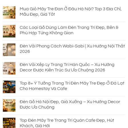
690.000 ₫.
Mua Giỏ Mây Tre Đan Ở Đâu Hà Nội? Top 3 Địa Chỉ,
Mẫu Đẹp, Giá Tốt
Các Loại Gỗ Dùng Làm Đèn Trang Trí Đẹp, Bền &
Phù Hợp Từng Không Gian
Đèn Vải Phong Cách Wabi-Sabi | Xu Hướng Nội Thất
2026
Đèn Vải Xếp Ly Trang Trí Hàn Quốc – Xu Hướng
Decor Được Kiến Trúc Sư Ưa Chuộng 2026
Top 8+ Ý Tưởng Trang Trí Đèn Mây Tre Đẹp Ở Đà Lạt
Cho Homestay Và Cafe
Đèn Gỗ Hà Nội Đẹp, Giá Xưởng – Xu Hướng Decor
Được Ưa Chuộng
Top Đèn Mây Tre Trang Trí Quán Cafe Đẹp, Hút
Khách, Giá Hời