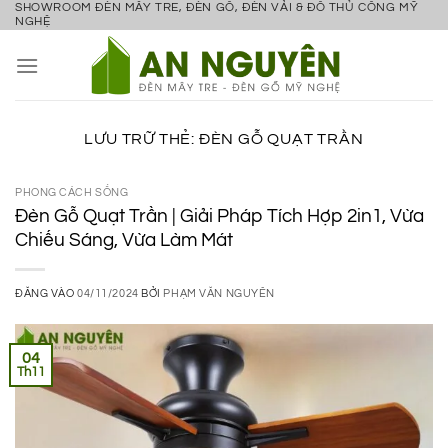
SHOWROOM ĐÈN MÂY TRE, ĐÈN GỖ, ĐÈN VẢI & ĐỒ THỦ CÔNG MỸ
Bỏ
NGHỆ
qua
nội
dung
LƯU TRỮ THẺ:
ĐÈN GỖ QUẠT TRẦN
PHONG CÁCH SỐNG
Đèn Gỗ Quạt Trần | Giải Pháp Tích Hợp 2in1, Vừa
Chiếu Sáng, Vừa Làm Mát
ĐĂNG VÀO
04/11/2024
BỞI
PHẠM VĂN NGUYÊN
04
Th11