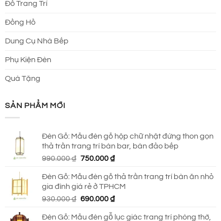
Đồ Trang Trí
Đồng Hồ
Dung Cụ Nhà Bếp
Phụ Kiện Đèn
Quà Tặng
SẢN PHẨM MỚI
Đèn Gỗ: Mẫu đèn gỗ hộp chữ nhật đứng thon gọn
thả trần trang trí bàn bar, bàn đảo bếp
Giá
Giá
990.000
₫
750.000
₫
gốc
hiện
Đèn Gỗ: Mẫu đèn gỗ thả trần trang trí bàn ăn nhỏ
là:
tại
gia đình giá rẻ ở TPHCM
990.000 ₫.
là:
Giá
Giá
930.000
₫
690.000
₫
750.000 ₫.
gốc
hiện
Đèn Gỗ: Mẫu đèn gỗ lục giác trang trí phòng thờ,
là:
tại