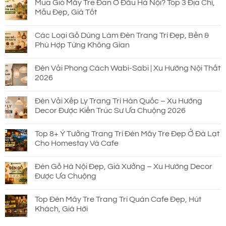
Mua Giỏ Mây Tre Đan Ở Đâu Hà Nội? Top 3 Địa Chỉ,
Mẫu Đẹp, Giá Tốt
Các Loại Gỗ Dùng Làm Đèn Trang Trí Đẹp, Bền &
Phù Hợp Từng Không Gian
Đèn Vải Phong Cách Wabi-Sabi | Xu Hướng Nội Thất
2026
Đèn Vải Xếp Ly Trang Trí Hàn Quốc – Xu Hướng
Decor Được Kiến Trúc Sư Ưa Chuộng 2026
Top 8+ Ý Tưởng Trang Trí Đèn Mây Tre Đẹp Ở Đà Lạt
Cho Homestay Và Cafe
Đèn Gỗ Hà Nội Đẹp, Giá Xưởng – Xu Hướng Decor
Được Ưa Chuộng
Top Đèn Mây Tre Trang Trí Quán Cafe Đẹp, Hút
Khách, Giá Hời