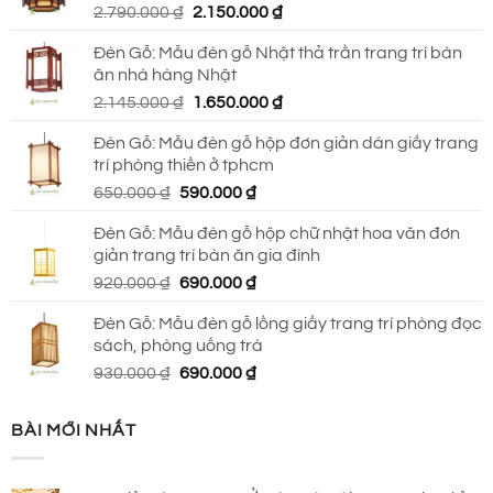
Giá
Giá
2.790.000
₫
2.150.000
₫
690.000 ₫.
gốc
hiện
Đèn Gỗ: Mẫu đèn gỗ Nhật thả trần trang trí bàn
là:
tại
ăn nhà hàng Nhật
2.790.000 ₫.
là:
Giá
Giá
2.145.000
₫
1.650.000
₫
2.150.000 ₫.
gốc
hiện
Đèn Gỗ: Mẫu đèn gỗ hộp đơn giản dán giấy trang
là:
tại
trí phòng thiền ở tphcm
2.145.000 ₫.
là:
Giá
Giá
650.000
₫
590.000
₫
1.650.000 ₫.
gốc
hiện
Đèn Gỗ: Mẫu đèn gỗ hộp chữ nhật hoa văn đơn
là:
tại
giản trang trí bàn ăn gia đình
650.000 ₫.
là:
Giá
Giá
920.000
₫
690.000
₫
590.000 ₫.
gốc
hiện
Đèn Gỗ: Mẫu đèn gỗ lồng giấy trang trí phòng đọc
là:
tại
sách, phòng uống trà
920.000 ₫.
là:
Giá
Giá
930.000
₫
690.000
₫
690.000 ₫.
gốc
hiện
là:
tại
BÀI MỚI NHẤT
930.000 ₫.
là:
690.000 ₫.