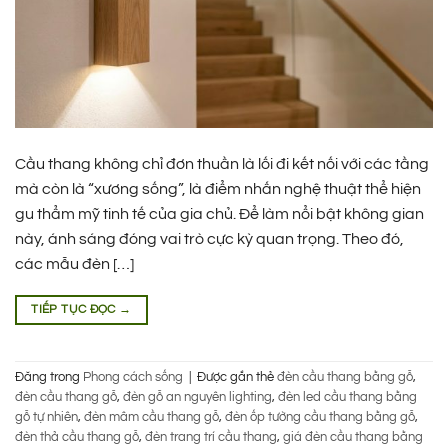
Cầu thang không chỉ đơn thuần là lối đi kết nối với các tầng
mà còn là “xương sống”, là điểm nhấn nghệ thuật thể hiện
gu thẩm mỹ tinh tế của gia chủ. Để làm nổi bật không gian
này, ánh sáng đóng vai trò cực kỳ quan trọng. Theo đó,
các mẫu đèn […]
TIẾP TỤC ĐỌC
→
Đăng trong
Phong cách sống
|
Được gắn thẻ
đèn cầu thang bằng gỗ
,
đèn cầu thang gỗ
,
đèn gỗ an nguyên lighting
,
đèn led cầu thang bằng
gỗ tự nhiên
,
đèn mâm cầu thang gỗ
,
đèn ốp tường cầu thang bằng gỗ
,
đèn thả cầu thang gỗ
,
đèn trang trí cầu thang
,
giá đèn cầu thang bằng