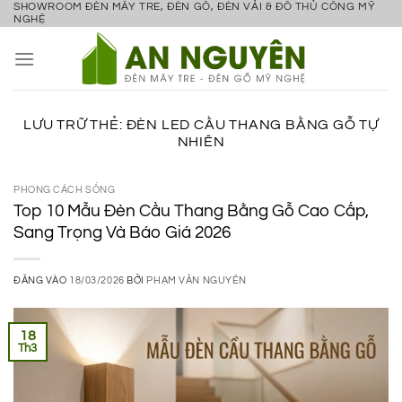
SHOWROOM ĐÈN MÂY TRE, ĐÈN GỖ, ĐÈN VẢI & ĐỒ THỦ CÔNG MỸ
Bỏ
NGHỆ
qua
nội
dung
LƯU TRỮ THẺ:
ĐÈN LED CẦU THANG BẰNG GỖ TỰ
NHIÊN
PHONG CÁCH SỐNG
Top 10 Mẫu Đèn Cầu Thang Bằng Gỗ Cao Cấp,
Sang Trọng Và Báo Giá 2026
ĐĂNG VÀO
18/03/2026
BỞI
PHẠM VĂN NGUYÊN
18
Th3