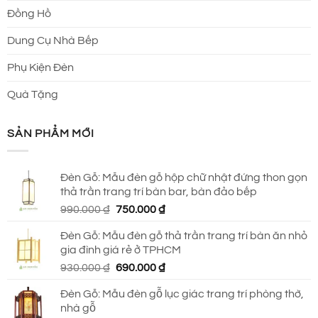
Đồng Hồ
Dung Cụ Nhà Bếp
Phụ Kiện Đèn
Quà Tặng
SẢN PHẨM MỚI
Đèn Gỗ: Mẫu đèn gỗ hộp chữ nhật đứng thon gọn
thả trần trang trí bàn bar, bàn đảo bếp
Giá
Giá
990.000
₫
750.000
₫
gốc
hiện
Đèn Gỗ: Mẫu đèn gỗ thả trần trang trí bàn ăn nhỏ
là:
tại
gia đình giá rẻ ở TPHCM
990.000 ₫.
là:
Giá
Giá
930.000
₫
690.000
₫
750.000 ₫.
gốc
hiện
Đèn Gỗ: Mẫu đèn gỗ lục giác trang trí phòng thờ,
là:
tại
nhà gỗ
930.000 ₫.
là: