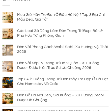
930.000 ₫.
là:
690.000 ₫.
Mua Giỏ Mây Tre Đan Ở Đâu Hà Nội? Top 3 Địa Chỉ,
Mẫu Đẹp, Giá Tốt
Các Loại Gỗ Dùng Làm Đèn Trang Trí Đẹp, Bền &
Phù Hợp Từng Không Gian
Đèn Vải Phong Cách Wabi-Sabi | Xu Hướng Nội Thất
2026
Đèn Vải Xếp Ly Trang Trí Hàn Quốc – Xu Hướng
Decor Được Kiến Trúc Sư Ưa Chuộng 2026
Top 8+ Ý Tưởng Trang Trí Đèn Mây Tre Đẹp Ở Đà Lạt
Cho Homestay Và Cafe
Đèn Gỗ Hà Nội Đẹp, Giá Xưởng – Xu Hướng Decor
Được Ưa Chuộng