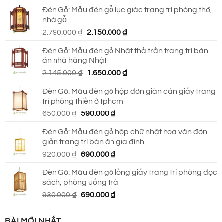
gốc
hiện
Đèn Gỗ: Mẫu đèn gỗ lục giác trang trí phòng thờ,
là:
tại
nhà gỗ
930.000 ₫.
là:
Giá
Giá
2.790.000
₫
2.150.000
₫
690.000 ₫.
gốc
hiện
Đèn Gỗ: Mẫu đèn gỗ Nhật thả trần trang trí bàn
là:
tại
ăn nhà hàng Nhật
2.790.000 ₫.
là:
Giá
Giá
2.145.000
₫
1.650.000
₫
2.150.000 ₫.
gốc
hiện
Đèn Gỗ: Mẫu đèn gỗ hộp đơn giản dán giấy trang
là:
tại
trí phòng thiền ở tphcm
2.145.000 ₫.
là:
Giá
Giá
650.000
₫
590.000
₫
1.650.000 ₫.
gốc
hiện
Đèn Gỗ: Mẫu đèn gỗ hộp chữ nhật hoa văn đơn
là:
tại
giản trang trí bàn ăn gia đình
650.000 ₫.
là:
Giá
Giá
920.000
₫
690.000
₫
590.000 ₫.
gốc
hiện
Đèn Gỗ: Mẫu đèn gỗ lồng giấy trang trí phòng đọc
là:
tại
sách, phòng uống trà
920.000 ₫.
là:
Giá
Giá
930.000
₫
690.000
₫
690.000 ₫.
gốc
hiện
là:
tại
BÀI MỚI NHẤT