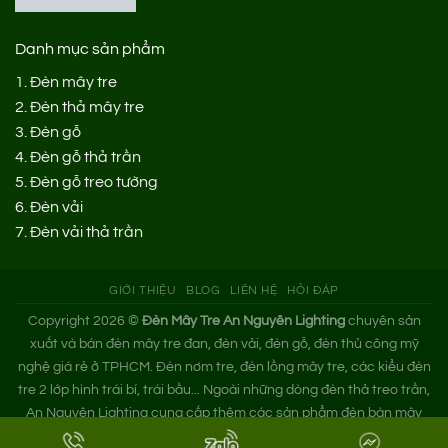
Danh mục sản phẩm
1.
Đèn mây tre
2.
Đèn thả mây tre
3.
Đèn gỗ
4.
Đèn gỗ thả trần
5.
Đèn gỗ treo tường
6.
Đèn vải
7.
Đèn vải thả trần
GIỚI THIỆU
BLOG
LIÊN HỆ
HỎI ĐÁP
Copyright 2026 ©
Đèn Mây Tre An Nguyên Lighting
chuyên sản
xuất và bán đèn mây tre đan, đèn vải, đèn gỗ, đèn thủ công mỹ
nghệ giá rẻ ở TPHCM. Đèn nơm tre, đèn lồng mây tre, các kiểu đèn
tre 2 lớp hình trái bí, trái bầu... Ngoài những dòng đèn thả treo trần,
An Nguyên Lighting cung cấp thêm các sản phẩm đèn bàn mây
tre. Nếu bạn cần tìm xưởng đèn mây tre trang trí hoặc mua đèn tre