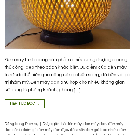
Đèn mây tre là dòng sản phẩm chiếu sáng được gia công
thủ công, đẹp theo cách khác biệt. Ưu điểm của đèn mây
tre được thể hiện qua công năng chiếu sáng, độ bền và giá
trị thẩm mỹ. Đèn mây đan phù hợp cho nhiều không gian
sử dụng từ phòng khách, phòng […]
TIẾP TỤC ĐỌC
→
Đăng trong
Dịch Vụ
|
Được gắn thẻ
đèn mây
,
đèn mây đan
,
đèn mây
đan có ưu điểm gì
,
đèn mây đan đẹp
,
đèn mây đan giá bao nhiêu
,
đèn