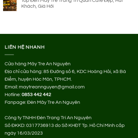
Top Đèn Mây Tre Trang Trí Quán Cafe Đẹp, Hút
Khách, Giá Hời
LIÊN HỆ NHANH
Cửa hàng Mây Tre An Nguyên
Địa chỉ cửa hàng:
85 Đường số 6, KDC Hoàng Hải, xã Bà
Điểm, huyện Hóc Môn, TPHCM.
Email: maytreannguyen@gmail.com
Hotline:
0853 442 442
Fanpage:
Đèn Mây Tre An Nguyên
Công ty TNHH Đèn Trang Trí An Nguyên
Số ĐKKD: 0317736913 do Sở KHĐT Tp. Hồ Chí Minh cấp
ngày 16/03/2023