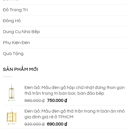
Đồ Trang Trí
Đồng Hồ
Dung Cụ Nhà Bếp
Phụ Kiện Đèn
Quà Tặng
SẢN PHẨM MỚI
Đèn Gỗ: Mẫu đèn gỗ hộp chữ nhật đứng thon gọn
thả trần trang trí bàn bar, bàn đảo bếp
Giá
Giá
990.000
₫
750.000
₫
gốc
hiện
Đèn Gỗ: Mẫu đèn gỗ thả trần trang trí bàn ăn nhỏ
là:
tại
gia đình giá rẻ ở TPHCM
990.000 ₫.
là:
Giá
Giá
930.000
₫
690.000
₫
750.000 ₫.