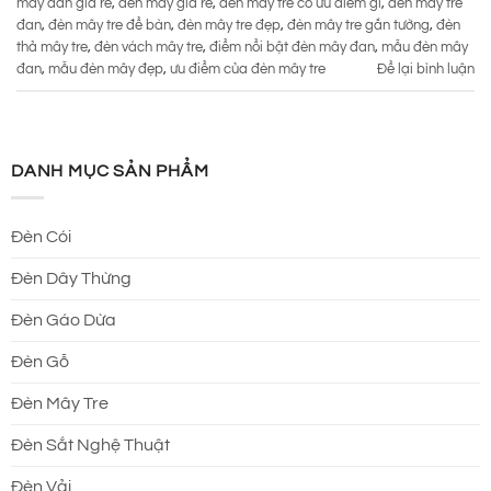
mây đan giá rẻ
,
đèn mây giá rẻ
,
đèn mây tre có ưu điểm gì
,
đèn mây tre
đan
,
đèn mây tre để bàn
,
đèn mây tre đẹp
,
đèn mây tre gắn tường
,
đèn
thả mây tre
,
đèn vách mây tre
,
điểm nổi bật đèn mây đan
,
mẫu đèn mây
đan
,
mẫu đèn mây đẹp
,
ưu điểm của đèn mây tre
Để lại bình luận
DANH MỤC SẢN PHẨM
Đèn Cói
Đèn Dây Thừng
Đèn Gáo Dừa
Đèn Gỗ
Đèn Mây Tre
Đèn Sắt Nghệ Thuật
Đèn Vải