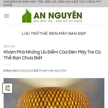
SHOWROOM ĐÈN MÂY TRE, ĐÈN GỖ, ĐÈN VẢI & ĐỒ THỦ CÔNG MỸ
Bỏ
NGHỆ
qua
nội
dung
LƯU TRỮ THẺ:
ĐÈN MÂY ĐAN ĐẸP
DỊCH VỤ
Khám Phá Những Ưu Điểm Của Đèn Mây Tre Có
Thể Bạn Chưa Biết
ĐĂNG VÀO
24/02/2023
BỞI
PHẠM VĂN NGUYÊN
24
Th2