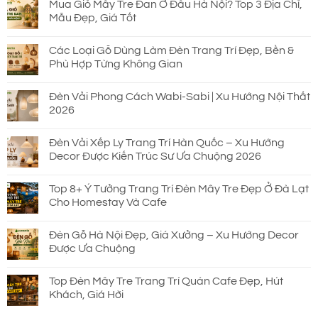
Mua Giỏ Mây Tre Đan Ở Đâu Hà Nội? Top 3 Địa Chỉ,
Mẫu Đẹp, Giá Tốt
Các Loại Gỗ Dùng Làm Đèn Trang Trí Đẹp, Bền &
Phù Hợp Từng Không Gian
Đèn Vải Phong Cách Wabi-Sabi | Xu Hướng Nội Thất
2026
Đèn Vải Xếp Ly Trang Trí Hàn Quốc – Xu Hướng
Decor Được Kiến Trúc Sư Ưa Chuộng 2026
Top 8+ Ý Tưởng Trang Trí Đèn Mây Tre Đẹp Ở Đà Lạt
Cho Homestay Và Cafe
Đèn Gỗ Hà Nội Đẹp, Giá Xưởng – Xu Hướng Decor
Được Ưa Chuộng
Top Đèn Mây Tre Trang Trí Quán Cafe Đẹp, Hút
Khách, Giá Hời