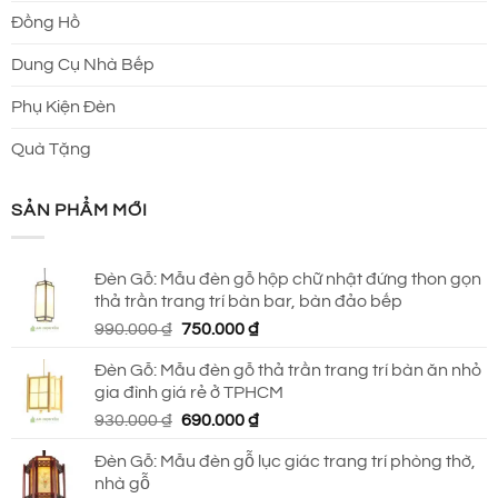
Đồng Hồ
Dung Cụ Nhà Bếp
Phụ Kiện Đèn
Quà Tặng
SẢN PHẨM MỚI
Đèn Gỗ: Mẫu đèn gỗ hộp chữ nhật đứng thon gọn
thả trần trang trí bàn bar, bàn đảo bếp
Giá
Giá
990.000
₫
750.000
₫
gốc
hiện
Đèn Gỗ: Mẫu đèn gỗ thả trần trang trí bàn ăn nhỏ
là:
tại
gia đình giá rẻ ở TPHCM
990.000 ₫.
là:
Giá
Giá
930.000
₫
690.000
₫
750.000 ₫.
gốc
hiện
Đèn Gỗ: Mẫu đèn gỗ lục giác trang trí phòng thờ,
là:
tại
nhà gỗ
930.000 ₫.
là: