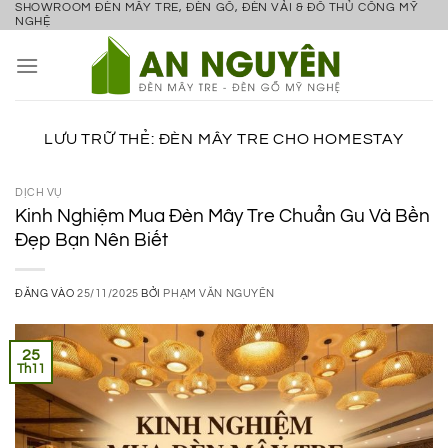
SHOWROOM ĐÈN MÂY TRE, ĐÈN GỖ, ĐÈN VẢI & ĐỒ THỦ CÔNG MỸ
Bỏ
NGHỆ
qua
nội
dung
LƯU TRỮ THẺ:
ĐÈN MÂY TRE CHO HOMESTAY
DỊCH VỤ
Kinh Nghiệm Mua Đèn Mây Tre Chuẩn Gu Và Bền
Đẹp Bạn Nên Biết
ĐĂNG VÀO
25/11/2025
BỞI
PHẠM VĂN NGUYÊN
25
Th11