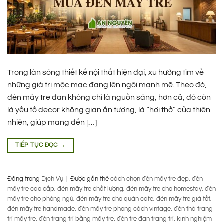
Trong làn sóng thiết kế nội thất hiện đại, xu hướng tìm về
những giá trị mộc mạc đang lên ngôi mạnh mẽ. Theo đó,
đèn mây tre đan không chỉ là nguồn sáng, hơn cả, đó còn
là yếu tố decor không gian ấn tượng, là “hơi thở” của thiên
nhiên, giúp mang đến […]
TIẾP TỤC ĐỌC
→
Đăng trong
Dịch Vụ
|
Được gắn thẻ
cách chọn đèn mây tre đẹp
,
đèn
mây tre cao cấp
,
đèn mây tre chất lượng
,
đèn mây tre cho homestay
,
đèn
mây tre cho phòng ngủ
,
đèn mây tre cho quán cafe
,
đèn mây tre giá tốt
,
đèn mây tre handmade
,
đèn mây tre phong cách vintage
,
đèn thả trang
trí mây tre
,
đèn trang trí bằng mây tre
,
đèn tre đan trang trí
,
kinh nghiệm