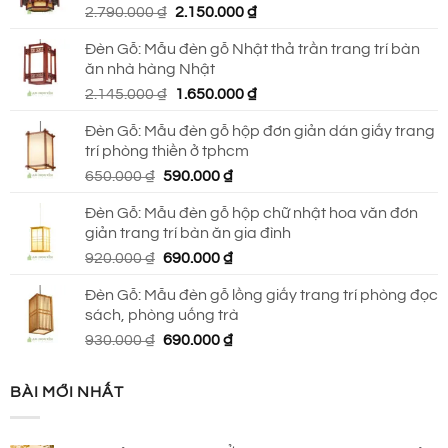
Giá
Giá
2.790.000
₫
2.150.000
₫
690.000 ₫.
gốc
hiện
Đèn Gỗ: Mẫu đèn gỗ Nhật thả trần trang trí bàn
là:
tại
ăn nhà hàng Nhật
2.790.000 ₫.
là:
Giá
Giá
2.145.000
₫
1.650.000
₫
2.150.000 ₫.
gốc
hiện
Đèn Gỗ: Mẫu đèn gỗ hộp đơn giản dán giấy trang
là:
tại
trí phòng thiền ở tphcm
2.145.000 ₫.
là:
Giá
Giá
650.000
₫
590.000
₫
1.650.000 ₫.
gốc
hiện
Đèn Gỗ: Mẫu đèn gỗ hộp chữ nhật hoa văn đơn
là:
tại
giản trang trí bàn ăn gia đình
650.000 ₫.
là:
Giá
Giá
920.000
₫
690.000
₫
590.000 ₫.
gốc
hiện
Đèn Gỗ: Mẫu đèn gỗ lồng giấy trang trí phòng đọc
là:
tại
sách, phòng uống trà
920.000 ₫.
là:
Giá
Giá
930.000
₫
690.000
₫
690.000 ₫.
gốc
hiện
là:
tại
BÀI MỚI NHẤT
930.000 ₫.
là:
690.000 ₫.