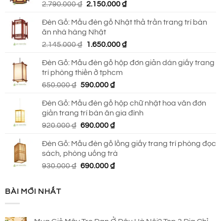
Giá
Giá
2.790.000
₫
2.150.000
₫
690.000 ₫.
gốc
hiện
Đèn Gỗ: Mẫu đèn gỗ Nhật thả trần trang trí bàn
là:
tại
ăn nhà hàng Nhật
2.790.000 ₫.
là:
Giá
Giá
2.145.000
₫
1.650.000
₫
2.150.000 ₫.
gốc
hiện
Đèn Gỗ: Mẫu đèn gỗ hộp đơn giản dán giấy trang
là:
tại
trí phòng thiền ở tphcm
2.145.000 ₫.
là:
Giá
Giá
650.000
₫
590.000
₫
1.650.000 ₫.
gốc
hiện
Đèn Gỗ: Mẫu đèn gỗ hộp chữ nhật hoa văn đơn
là:
tại
giản trang trí bàn ăn gia đình
650.000 ₫.
là:
Giá
Giá
920.000
₫
690.000
₫
590.000 ₫.
gốc
hiện
Đèn Gỗ: Mẫu đèn gỗ lồng giấy trang trí phòng đọc
là:
tại
sách, phòng uống trà
920.000 ₫.
là:
Giá
Giá
930.000
₫
690.000
₫
690.000 ₫.
gốc
hiện
là:
tại
BÀI MỚI NHẤT
930.000 ₫.
là:
690.000 ₫.