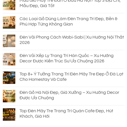
Mua Giỏ Mây Tre Đan Ở Đâu Hà Nội? Top 3 Địa Chỉ,
Mẫu Đẹp, Giá Tốt
Các Loại Gỗ Dùng Làm Đèn Trang Trí Đẹp, Bền &
Phù Hợp Từng Không Gian
Đèn Vải Phong Cách Wabi-Sabi | Xu Hướng Nội Thất
2026
Đèn Vải Xếp Ly Trang Trí Hàn Quốc – Xu Hướng
Decor Được Kiến Trúc Sư Ưa Chuộng 2026
Top 8+ Ý Tưởng Trang Trí Đèn Mây Tre Đẹp Ở Đà Lạt
Cho Homestay Và Cafe
Đèn Gỗ Hà Nội Đẹp, Giá Xưởng – Xu Hướng Decor
Được Ưa Chuộng
Top Đèn Mây Tre Trang Trí Quán Cafe Đẹp, Hút
Khách, Giá Hời