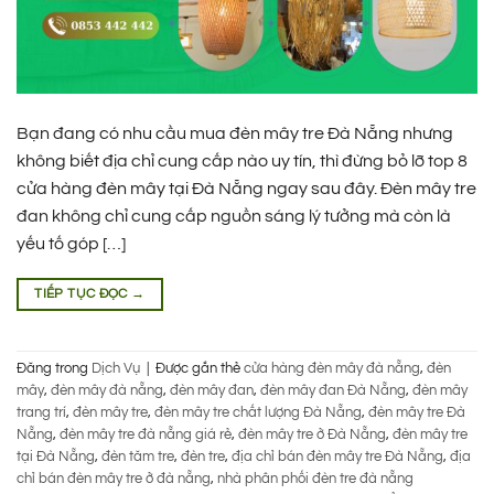
Bạn đang có nhu cầu mua đèn mây tre Đà Nẵng nhưng
không biết địa chỉ cung cấp nào uy tín, thì đừng bỏ lỡ top 8
cửa hàng đèn mây tại Đà Nẵng ngay sau đây. Đèn mây tre
đan không chỉ cung cấp nguồn sáng lý tưởng mà còn là
yếu tố góp […]
TIẾP TỤC ĐỌC
→
Đăng trong
Dịch Vụ
|
Được gắn thẻ
cửa hàng đèn mây đà nẵng
,
đèn
mây
,
đèn mây đà nẵng
,
đèn mây đan
,
đèn mây đan Đà Nẵng
,
đèn mây
trang trí
,
đèn mây tre
,
đèn mây tre chất lượng Đà Nẵng
,
đèn mây tre Đà
Nẵng
,
đèn mây tre đà nẵng giá rẻ
,
đèn mây tre ở Đà Nẵng
,
đèn mây tre
tại Đà Nẵng
,
đèn tăm tre
,
đèn tre
,
địa chỉ bán đèn mây tre Đà Nẵng
,
địa
chỉ bán đèn mây tre ở đà nẵng
,
nhà phân phối đèn tre đà nẵng