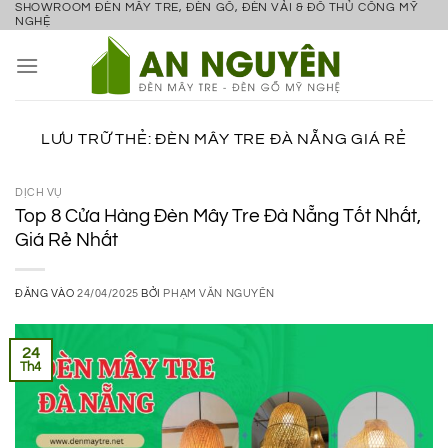
SHOWROOM ĐÈN MÂY TRE, ĐÈN GỖ, ĐÈN VẢI & ĐỒ THỦ CÔNG MỸ
Bỏ
NGHỆ
qua
nội
dung
LƯU TRỮ THẺ:
ĐÈN MÂY TRE ĐÀ NẴNG GIÁ RẺ
DỊCH VỤ
Top 8 Cửa Hàng Đèn Mây Tre Đà Nẵng Tốt Nhất,
Giá Rẻ Nhất
ĐĂNG VÀO
24/04/2025
BỞI
PHẠM VĂN NGUYÊN
24
Th4