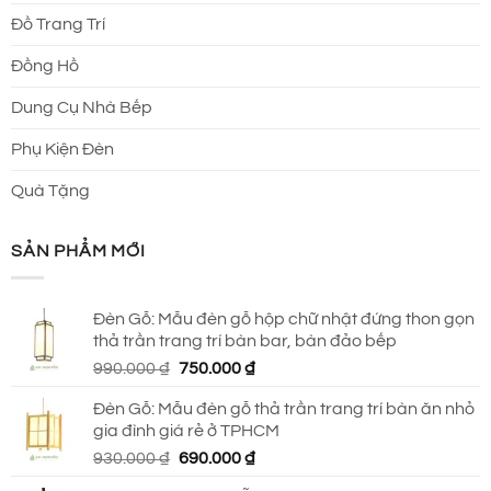
Đồ Trang Trí
Đồng Hồ
Dung Cụ Nhà Bếp
Phụ Kiện Đèn
Quà Tặng
SẢN PHẨM MỚI
Đèn Gỗ: Mẫu đèn gỗ hộp chữ nhật đứng thon gọn
thả trần trang trí bàn bar, bàn đảo bếp
Giá
Giá
990.000
₫
750.000
₫
gốc
hiện
Đèn Gỗ: Mẫu đèn gỗ thả trần trang trí bàn ăn nhỏ
là:
tại
gia đình giá rẻ ở TPHCM
990.000 ₫.
là:
Giá
Giá
930.000
₫
690.000
₫
750.000 ₫.
gốc
hiện