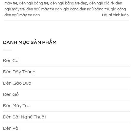
mây tre
,
đèn ngủ bằng tre
,
đèn ngủ bằng tre đẹp
,
đèn ngủ giá rẻ
,
đèn
ngủ mây tre
,
đèn ngủ mây tre đan
,
gia công đèn ngủ bằng tre
,
gia công
đèn ngủ mây tre đan
Để lại bình luận
DANH MỤC SẢN PHẨM
Đèn Cói
Đèn Dây Thừng
Đèn Gáo Dừa
Đèn Gỗ
Đèn Mây Tre
Đèn Sắt Nghệ Thuật
Đèn Vải