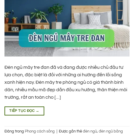
Đèn ngủ mây tre đan đã và đang được nhiều chủ đầu tư
lựa chọn, đặc biệt là đối với những ai hướng đến lối sống
xanh hiện nay. Đèn mây tre phòng ngủ có giá thành bình
dân, nhiều mẫu mã đẹp dẫn đầu xu hướng, thân thiện môi
trường, rất an toàn cho […]
TIẾP TỤC ĐỌC
→
Đăng trong
Phong cách sống
|
Được gắn thẻ
đèn ngủ
,
đèn ngủ bằng