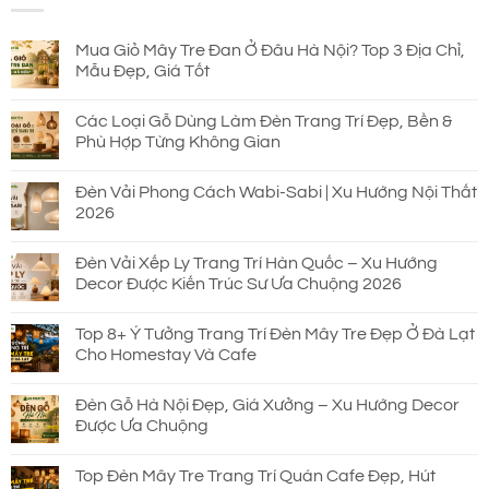
690.000 ₫.
Mua Giỏ Mây Tre Đan Ở Đâu Hà Nội? Top 3 Địa Chỉ,
Mẫu Đẹp, Giá Tốt
Các Loại Gỗ Dùng Làm Đèn Trang Trí Đẹp, Bền &
Phù Hợp Từng Không Gian
Đèn Vải Phong Cách Wabi-Sabi | Xu Hướng Nội Thất
2026
Đèn Vải Xếp Ly Trang Trí Hàn Quốc – Xu Hướng
Decor Được Kiến Trúc Sư Ưa Chuộng 2026
Top 8+ Ý Tưởng Trang Trí Đèn Mây Tre Đẹp Ở Đà Lạt
Cho Homestay Và Cafe
Đèn Gỗ Hà Nội Đẹp, Giá Xưởng – Xu Hướng Decor
Được Ưa Chuộng
Top Đèn Mây Tre Trang Trí Quán Cafe Đẹp, Hút