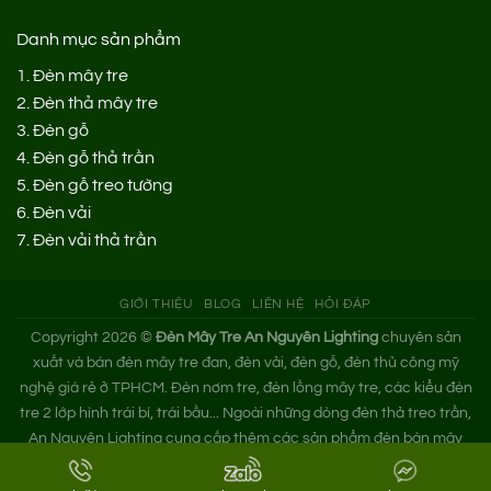
Danh mục sản phẩm
1.
Đèn mây tre
2.
Đèn thả mây tre
3.
Đèn gỗ
4.
Đèn gỗ thả trần
5.
Đèn gỗ treo tường
6.
Đèn vải
7.
Đèn vải thả trần
GIỚI THIỆU
BLOG
LIÊN HỆ
HỎI ĐÁP
Copyright 2026 ©
Đèn Mây Tre An Nguyên Lighting
chuyên sản
xuất và bán đèn mây tre đan, đèn vải, đèn gỗ, đèn thủ công mỹ
nghệ giá rẻ ở TPHCM. Đèn nơm tre, đèn lồng mây tre, các kiểu đèn
tre 2 lớp hình trái bí, trái bầu... Ngoài những dòng đèn thả treo trần,
An Nguyên Lighting cung cấp thêm các sản phẩm đèn bàn mây
tre. Nếu bạn cần tìm xưởng đèn mây tre trang trí hoặc mua đèn tre
đan giá sỉ hãy liên hệ ngay An Nguyên nhé!