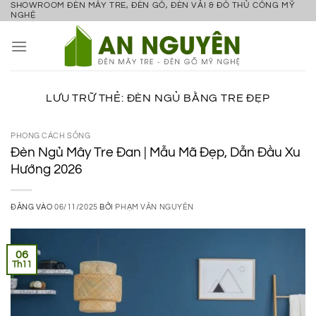
SHOWROOM ĐÈN MÂY TRE, ĐÈN GỖ, ĐÈN VẢI & ĐỒ THỦ CÔNG MỸ
Bỏ
NGHỆ
qua
nội
dung
LƯU TRỮ THẺ:
ĐÈN NGỦ BẰNG TRE ĐẸP
PHONG CÁCH SỐNG
Đèn Ngủ Mây Tre Đan | Mẫu Mã Đẹp, Dẫn Đầu Xu
Hướng 2026
ĐĂNG VÀO
06/11/2025
BỞI
PHẠM VĂN NGUYÊN
06
Th11