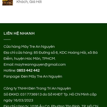
Khách, Giá Hời
LIÊN HỆ NHANH
Cửa hàng Mây Tre An Nguyên
Địa chỉ cửa hàng:
85 Đường số 6, KDC Hoàng Hải, xã Bà
Điểm, huyện Hóc Môn, TPHCM.
Email: maytreannguyen@gmail.com
Hotline:
0853 442 442
Fanpage:
Đèn Mây Tre An Nguyên
Công ty TNHH Đèn Trang Trí An Nguyên
Số ĐKKD: 0317736913 do Sở KHĐT Tp. Hồ Chí Minh cấp
ngày 16/03/2023
Địa chỉ công ty: 1026 Âu Cơ, Phường Tân Bình, TP. Hồ Chí