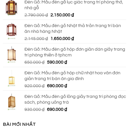
Đèn Gỗ: Mẫu đèn gỗ lục giác trang trí phòng thờ,
là:
tại
nhà gỗ
930.000 ₫.
là:
Giá
Giá
2.790.000
₫
2.150.000
₫
690.000 ₫.
gốc
hiện
Đèn Gỗ: Mẫu đèn gỗ Nhật thả trần trang trí bàn
là:
tại
ăn nhà hàng Nhật
2.790.000 ₫.
là:
Giá
Giá
2.145.000
₫
1.650.000
₫
2.150.000 ₫.
gốc
hiện
Đèn Gỗ: Mẫu đèn gỗ hộp đơn giản dán giấy trang
là:
tại
trí phòng thiền ở tphcm
2.145.000 ₫.
là:
Giá
Giá
650.000
₫
590.000
₫
1.650.000 ₫.
gốc
hiện
Đèn Gỗ: Mẫu đèn gỗ hộp chữ nhật hoa văn đơn
là:
tại
giản trang trí bàn ăn gia đình
650.000 ₫.
là:
Giá
Giá
920.000
₫
690.000
₫
590.000 ₫.
gốc
hiện
Đèn Gỗ: Mẫu đèn gỗ lồng giấy trang trí phòng đọc
là:
tại
sách, phòng uống trà
920.000 ₫.
là:
Giá
Giá
930.000
₫
690.000
₫
690.000 ₫.
gốc
hiện
là:
tại
BÀI MỚI NHẤT
930.000 ₫.
là: