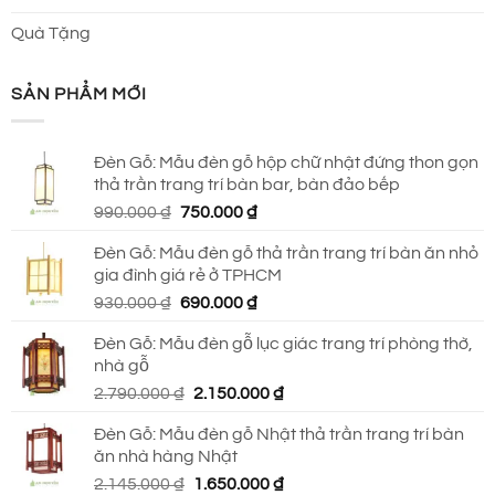
Quà Tặng
SẢN PHẨM MỚI
Đèn Gỗ: Mẫu đèn gỗ hộp chữ nhật đứng thon gọn
thả trần trang trí bàn bar, bàn đảo bếp
Giá
Giá
990.000
₫
750.000
₫
gốc
hiện
Đèn Gỗ: Mẫu đèn gỗ thả trần trang trí bàn ăn nhỏ
là:
tại
gia đình giá rẻ ở TPHCM
990.000 ₫.
là:
Giá
Giá
930.000
₫
690.000
₫
750.000 ₫.
gốc
hiện
Đèn Gỗ: Mẫu đèn gỗ lục giác trang trí phòng thờ,
là:
tại
nhà gỗ
930.000 ₫.
là:
Giá
Giá
2.790.000
₫
2.150.000
₫
690.000 ₫.
gốc
hiện
Đèn Gỗ: Mẫu đèn gỗ Nhật thả trần trang trí bàn
là:
tại
ăn nhà hàng Nhật
2.790.000 ₫.
là:
Giá
Giá
2.145.000
₫
1.650.000
₫
2.150.000 ₫.