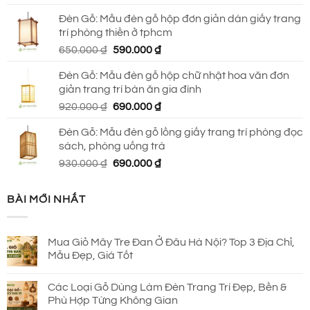
gốc
hiện
Đèn Gỗ: Mẫu đèn gỗ hộp đơn giản dán giấy trang
là:
tại
trí phòng thiền ở tphcm
2.145.000 ₫.
là:
Giá
Giá
650.000
₫
590.000
₫
1.650.000 ₫.
gốc
hiện
Đèn Gỗ: Mẫu đèn gỗ hộp chữ nhật hoa văn đơn
là:
tại
giản trang trí bàn ăn gia đình
650.000 ₫.
là:
Giá
Giá
920.000
₫
690.000
₫
590.000 ₫.
gốc
hiện
Đèn Gỗ: Mẫu đèn gỗ lồng giấy trang trí phòng đọc
là:
tại
sách, phòng uống trà
920.000 ₫.
là:
Giá
Giá
930.000
₫
690.000
₫
690.000 ₫.
gốc
hiện
là:
tại
BÀI MỚI NHẤT
930.000 ₫.
là:
690.000 ₫.
Mua Giỏ Mây Tre Đan Ở Đâu Hà Nội? Top 3 Địa Chỉ,
Mẫu Đẹp, Giá Tốt
Các Loại Gỗ Dùng Làm Đèn Trang Trí Đẹp, Bền &
Phù Hợp Từng Không Gian