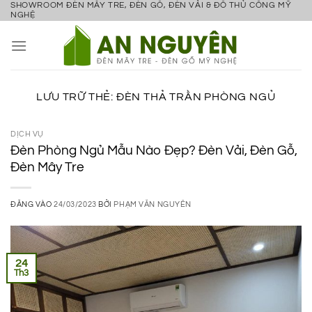
SHOWROOM ĐÈN MÂY TRE, ĐÈN GỖ, ĐÈN VẢI & ĐỒ THỦ CÔNG MỸ
Bỏ
NGHỆ
qua
nội
dung
LƯU TRỮ THẺ:
ĐÈN THẢ TRẦN PHÒNG NGỦ
DỊCH VỤ
Đèn Phòng Ngủ Mẫu Nào Đẹp? Đèn Vải, Đèn Gỗ,
Đèn Mây Tre
ĐĂNG VÀO
24/03/2023
BỞI
PHẠM VĂN NGUYÊN
24
Th3