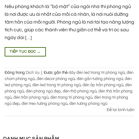
Nếu phòng khách là “bộ mặt” của ngôi nhà thì phòng ngủ
là nơi được ưu ái nhất của mỗi cá nhân, là nơi nuôi dưỡng
tâm hồn của mỗi người. Phòng ngủ là nơi tái tạo năng lượng
tích cực, giúp các thành viên thư giãn cơ thể và trí óc sau
ngày dài […]
TIẾP TỤC ĐỌC
→
Đăng trong
Dịch Vụ
|
Được gắn thẻ
dây đèn led trang trí phòng ngủ
,
đèn
chùm phòng ngủ
,
đèn decor phòng ngủ
,
đèn gắn tường phòng ngủ
,
đèn
led phòng ngủ
,
đèn led trang trí phòng ngủ
,
đèn ốp trần phòng ngủ
,
đèn
phòng ngủ
,
đèn phòng ngủ đẹp
,
đèn thả phòng ngủ
,
đèn thả trần phòng
ngủ
,
đèn trần phòng ngủ
,
đèn trang trí phòng ngủ
,
đèn trang trí phòng
ngủ đẹp
,
đèn treo tường phòng ngủ
,
đèn tường phòng ngủ
Để lại bình luận
DANH MỤC SẢN PHẨM