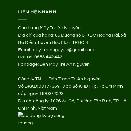
LIÊN HỆ NHANH
Cửa hàng Mây Tre An Nguyên
Địa chỉ cửa hàng:
85 Đường số 6, KDC Hoàng Hải, xã
Bà Điểm, huyện Hóc Môn, TPHCM.
Email: maytreannguyen@gmail.com
Hotline:
0853 442 442
Fanpage:
Đèn Mây Tre An Nguyên
Công ty TNHH Đèn Trang Trí An Nguyên
Số ĐKKD: 0317736913 do Sở KHĐT Tp. Hồ Chí Minh
cấp ngày 16/03/2023
Địa chỉ công ty: 1026 Âu Cơ, Phường Tân Bình, TP. Hồ
Chí Minh, Việt Nam