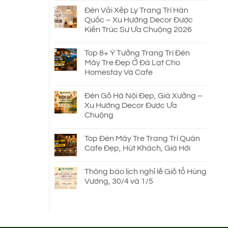
Đèn Vải Xếp Ly Trang Trí Hàn
Quốc – Xu Hướng Decor Được
Kiến Trúc Sư Ưa Chuộng 2026
Top 8+ Ý Tưởng Trang Trí Đèn
Mây Tre Đẹp Ở Đà Lạt Cho
Homestay Và Cafe
Đèn Gỗ Hà Nội Đẹp, Giá Xưởng –
Xu Hướng Decor Được Ưa
Chuộng
Top Đèn Mây Tre Trang Trí Quán
Cafe Đẹp, Hút Khách, Giá Hời
Thông báo lịch nghỉ lễ Giỗ tổ Hùng
Vương, 30/4 và 1/5