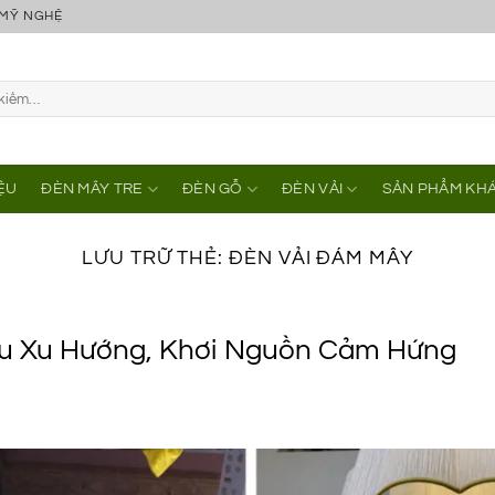
 MỸ NGHỆ
IỆU
ĐÈN MÂY TRE
ĐÈN GỖ
ĐÈN VẢI
SẢN PHẨM KH
LƯU TRỮ THẺ:
ĐÈN VẢI ĐÁM MÂY
u Xu Hướng, Khơi Nguồn Cảm Hứng