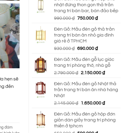
nhật đứng thon gọn thả trần
trang trí bàn bar, bàn đảo bếp
Giá
Giá
990.000
₫
750.000
₫
gốc
hiện
Đèn Gỗ: Mẫu đèn gỗ thả trần
là:
tại
trang trí bàn ăn nhỏ gia đình
990.000 ₫.
là:
giá rẻ ở TPHCM
750.000 ₫.
Giá
Giá
930.000
₫
690.000
₫
gốc
hiện
Đèn Gỗ: Mẫu đèn gỗ lục giác
là:
tại
trang trí phòng thờ, nhà gỗ
930.000 ₫.
là:
Giá
Giá
2.790.000
₫
2.150.000
₫
690.000 ₫.
gốc
hiện
a hẹn sẽ
Đèn Gỗ: Mẫu đèn gỗ Nhật thả
là:
tại
ang đến
trần trang trí bàn ăn nhà hàng
2.790.000 ₫.
là:
Nhật
2.150.000 ₫.
Giá
Giá
2.145.000
₫
1.650.000
₫
gốc
hiện
Đèn Gỗ: Mẫu đèn gỗ hộp đơn
là:
tại
giản dán giấy trang trí phòng
2.145.000 ₫.
là:
thiền ở tphcm
1.650.000 ₫.
áng đám