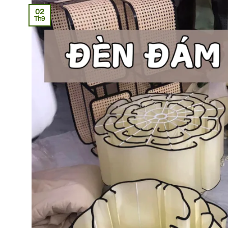
02
Th9