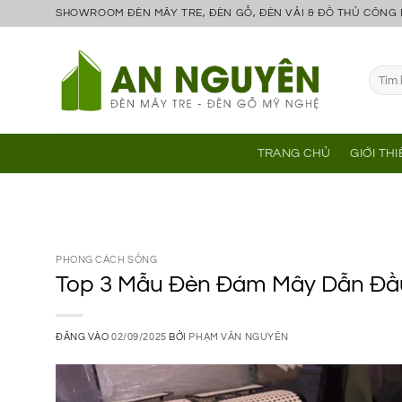
Bỏ
SHOWROOM ĐÈN MÂY TRE, ĐÈN GỖ, ĐÈN VẢI & ĐỒ THỦ CÔNG
qua
nội
Tìm
dung
kiếm:
TRANG CHỦ
GIỚI TH
PHONG CÁCH SỐNG
Top 3 Mẫu Đèn Đám Mây Dẫn Đầ
ĐĂNG VÀO
02/09/2025
BỞI
PHẠM VĂN NGUYÊN