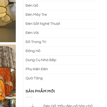
Đèn Gỗ
Đèn Mây Tre
Đèn Sắt Nghệ Thuật
Đèn Vải
Đồ Trang Trí
Đồng Hồ
Dung Cụ Nhà Bếp
Phụ Kiện Đèn
Quà Tặng
SẢN PHẨM MỚI
Đèn Gỗ: Mẫu đèn gỗ hộp chữ