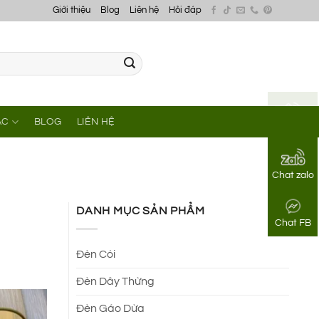
Giới thiệu
Blog
Liên hệ
Hỏi đáp
ÁC
BLOG
LIÊN HỆ
Gọi điện
Chat zalo
DANH MỤC SẢN PHẨM
Chat FB
Đèn Cói
Đèn Dây Thừng
Đèn Gáo Dừa