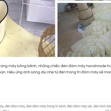
ững áng mây bồng bềnh, những chiếc đèn đám mây handmade hứ
bạn. Hiệu ứng ánh sáng dịu nhẹ từ đèn trang trí đám mây sẽ m
mây
,
đèn đám mây
,
đèn đám mây trang trí sảnh
,
đèn đám mây vải
,
đèn hình d