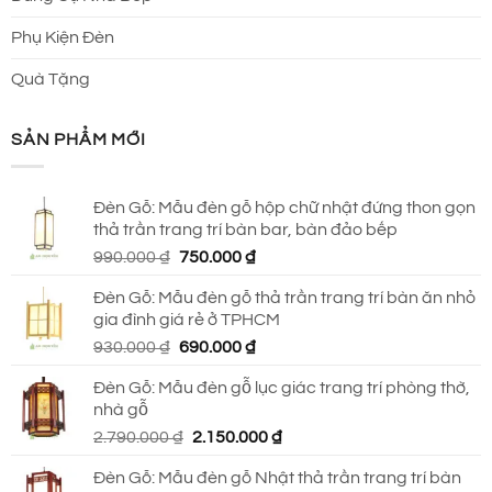
Phụ Kiện Đèn
Quà Tặng
SẢN PHẨM MỚI
Đèn Gỗ: Mẫu đèn gỗ hộp chữ nhật đứng thon gọn
thả trần trang trí bàn bar, bàn đảo bếp
Giá
Giá
990.000
₫
750.000
₫
gốc
hiện
Đèn Gỗ: Mẫu đèn gỗ thả trần trang trí bàn ăn nhỏ
là:
tại
gia đình giá rẻ ở TPHCM
990.000 ₫.
là:
Giá
Giá
930.000
₫
690.000
₫
750.000 ₫.
gốc
hiện
Đèn Gỗ: Mẫu đèn gỗ lục giác trang trí phòng thờ,
là:
tại
nhà gỗ
930.000 ₫.
là:
Giá
Giá
2.790.000
₫
2.150.000
₫
690.000 ₫.
gốc
hiện
Đèn Gỗ: Mẫu đèn gỗ Nhật thả trần trang trí bàn
là:
tại