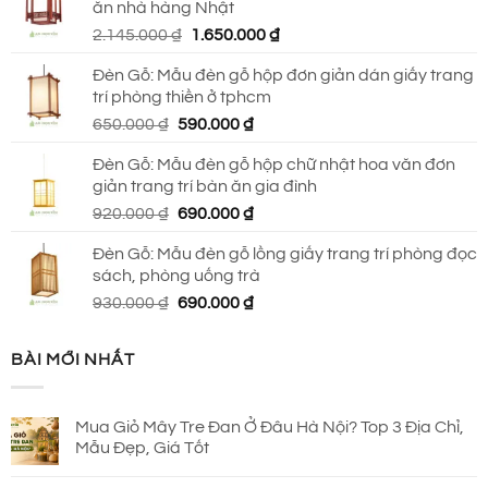
ăn nhà hàng Nhật
2.790.000 ₫.
là:
Giá
Giá
2.145.000
₫
1.650.000
₫
2.150.000 ₫.
gốc
hiện
Đèn Gỗ: Mẫu đèn gỗ hộp đơn giản dán giấy trang
là:
tại
trí phòng thiền ở tphcm
2.145.000 ₫.
là:
Giá
Giá
650.000
₫
590.000
₫
1.650.000 ₫.
gốc
hiện
Đèn Gỗ: Mẫu đèn gỗ hộp chữ nhật hoa văn đơn
là:
tại
giản trang trí bàn ăn gia đình
650.000 ₫.
là:
Giá
Giá
920.000
₫
690.000
₫
590.000 ₫.
gốc
hiện
Đèn Gỗ: Mẫu đèn gỗ lồng giấy trang trí phòng đọc
là:
tại
sách, phòng uống trà
920.000 ₫.
là:
Giá
Giá
930.000
₫
690.000
₫
690.000 ₫.
gốc
hiện
là:
tại
BÀI MỚI NHẤT
930.000 ₫.
là:
690.000 ₫.
Mua Giỏ Mây Tre Đan Ở Đâu Hà Nội? Top 3 Địa Chỉ,
Mẫu Đẹp, Giá Tốt