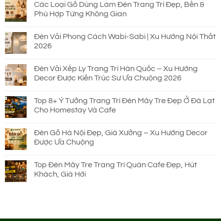
Các Loại Gỗ Dùng Làm Đèn Trang Trí Đẹp, Bền &
Phù Hợp Từng Không Gian
Đèn Vải Phong Cách Wabi-Sabi | Xu Hướng Nội Thất
2026
Đèn Vải Xếp Ly Trang Trí Hàn Quốc – Xu Hướng
Decor Được Kiến Trúc Sư Ưa Chuộng 2026
Top 8+ Ý Tưởng Trang Trí Đèn Mây Tre Đẹp Ở Đà Lạt
Cho Homestay Và Cafe
Đèn Gỗ Hà Nội Đẹp, Giá Xưởng – Xu Hướng Decor
Được Ưa Chuộng
Top Đèn Mây Tre Trang Trí Quán Cafe Đẹp, Hút
Khách, Giá Hời