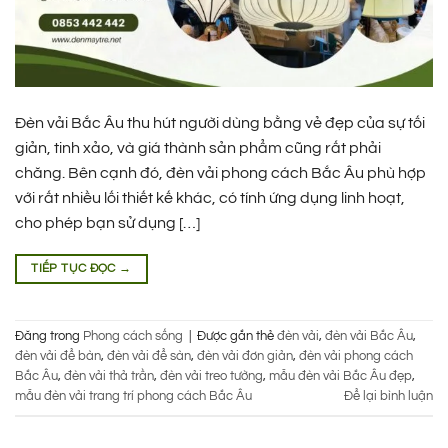
Đèn vải Bắc Âu thu hút người dùng bằng vẻ đẹp của sự tối
giản, tinh xảo, và giá thành sản phẩm cũng rất phải
chăng. Bên cạnh đó, đèn vải phong cách Bắc Âu phù hợp
với rất nhiều lối thiết kế khác, có tính ứng dụng linh hoạt,
cho phép bạn sử dụng […]
TIẾP TỤC ĐỌC
→
Đăng trong
Phong cách sống
|
Được gắn thẻ
đèn vải
,
đèn vải Bắc Âu
,
đèn vải để bàn
,
đèn vải để sàn
,
đèn vải đơn giản
,
đèn vải phong cách
Bắc Âu
,
đèn vải thả trần
,
đèn vải treo tường
,
mẫu đèn vải Bắc Âu đẹp
,
mẫu đèn vải trang trí phong cách Bắc Âu
Để lại bình luận