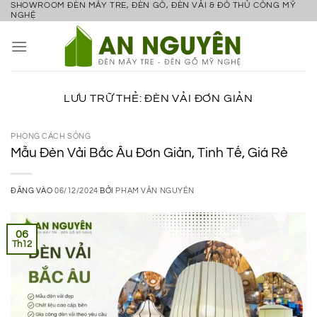
SHOWROOM ĐÈN MÂY TRE, ĐÈN GỖ, ĐÈN VẢI & ĐỒ THỦ CÔNG MỸ
Bỏ
NGHỆ
qua
nội
dung
LƯU TRỮ THẺ:
ĐÈN VẢI ĐƠN GIẢN
PHONG CÁCH SỐNG
Mẫu Đèn Vải Bắc Âu Đơn Giản, Tinh Tế, Giá Rẻ
ĐĂNG VÀO
06/12/2024
BỞI
PHẠM VĂN NGUYÊN
06
Th12