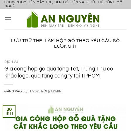
SHOWROOM ĐÈN MÂY TRE, ĐÈN GỖ, ĐÈN VẢI & ĐỒ THỦ CÔNG MỸ
Bỏ
NGHỆ
qua
nội
dung
LƯU TRỮ THẺ:
LÀM HỘP GỖ THEO YÊU CẦU SỐ
LƯỢNG ÍT
DỊCH VỤ
Gia công hộp gỗ quà tặng Tết, Trung Thu có
khắc logo, quà tặng công ty tại TPHCM
ĐĂNG VÀO
30/11/2023
BỞI
@ADMIN
30
Th11