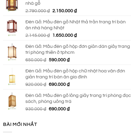
nhà gỗ
930.000 ₫.
là:
Giá
Giá
2.790.000
₫
2.150.000
₫
690.000 ₫.
gốc
hiện
Đèn Gỗ: Mẫu đèn gỗ Nhật thả trần trang trí bàn
là:
tại
ăn nhà hàng Nhật
2.790.000 ₫.
là:
Giá
Giá
2.145.000
₫
1.650.000
₫
2.150.000 ₫.
gốc
hiện
Đèn Gỗ: Mẫu đèn gỗ hộp đơn giản dán giấy trang
là:
tại
trí phòng thiền ở tphcm
2.145.000 ₫.
là:
Giá
Giá
650.000
₫
590.000
₫
1.650.000 ₫.
gốc
hiện
Đèn Gỗ: Mẫu đèn gỗ hộp chữ nhật hoa văn đơn
là:
tại
giản trang trí bàn ăn gia đình
650.000 ₫.
là:
Giá
Giá
920.000
₫
690.000
₫
590.000 ₫.
gốc
hiện
Đèn Gỗ: Mẫu đèn gỗ lồng giấy trang trí phòng đọc
là:
tại
sách, phòng uống trà
920.000 ₫.
là:
Giá
Giá
930.000
₫
690.000
₫
690.000 ₫.
gốc
hiện
là:
tại
BÀI MỚI NHẤT
930.000 ₫.
là:
690.000 ₫.