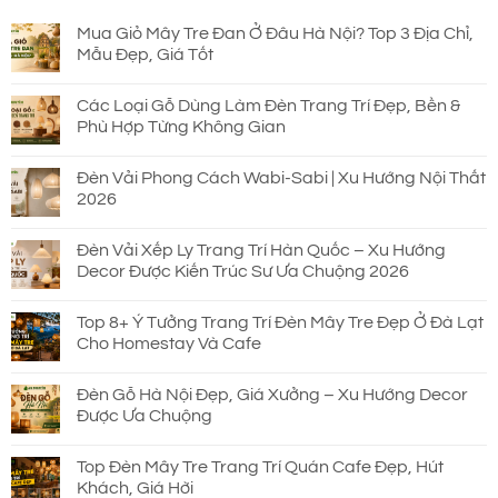
Mua Giỏ Mây Tre Đan Ở Đâu Hà Nội? Top 3 Địa Chỉ,
Mẫu Đẹp, Giá Tốt
Các Loại Gỗ Dùng Làm Đèn Trang Trí Đẹp, Bền &
Phù Hợp Từng Không Gian
Đèn Vải Phong Cách Wabi-Sabi | Xu Hướng Nội Thất
2026
Đèn Vải Xếp Ly Trang Trí Hàn Quốc – Xu Hướng
Decor Được Kiến Trúc Sư Ưa Chuộng 2026
Top 8+ Ý Tưởng Trang Trí Đèn Mây Tre Đẹp Ở Đà Lạt
Cho Homestay Và Cafe
Đèn Gỗ Hà Nội Đẹp, Giá Xưởng – Xu Hướng Decor
Được Ưa Chuộng
Top Đèn Mây Tre Trang Trí Quán Cafe Đẹp, Hút
Khách, Giá Hời