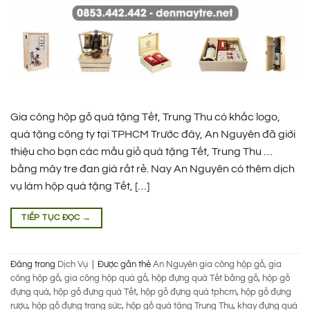
Gia công hộp gỗ quà tặng Tết, Trung Thu có khắc logo,
quà tặng công ty tại TPHCM Trước đây, An Nguyên đã giới
thiệu cho bạn các mẫu giỏ quà tặng Tết, Trung Thu …
bằng mây tre đan giá rất rẻ. Nay An Nguyên có thêm dịch
vụ làm hộp quà tặng Tết, […]
TIẾP TỤC ĐỌC
→
Đăng trong
Dịch Vụ
|
Được gắn thẻ
An Nguyên gia công hộp gỗ
,
gia
công hộp gỗ
,
gia công hộp quà gỗ
,
hộp đựng quà Tết bằng gỗ
,
hộp gỗ
đựng quà
,
hộp gỗ đựng quà Tết
,
hộp gỗ đựng quà tphcm
,
hộp gỗ đựng
rượu
,
hộp gỗ đựng trang sức
,
hộp gỗ quà tặng Trung Thu
,
khay đựng quà