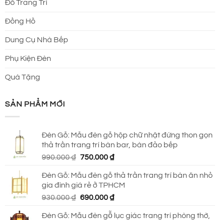
Đồ Trang Trí
Đồng Hồ
Dung Cụ Nhà Bếp
Phụ Kiện Đèn
Quà Tặng
SẢN PHẨM MỚI
Đèn Gỗ: Mẫu đèn gỗ hộp chữ nhật đứng thon gọn
thả trần trang trí bàn bar, bàn đảo bếp
Giá
Giá
990.000
₫
750.000
₫
gốc
hiện
Đèn Gỗ: Mẫu đèn gỗ thả trần trang trí bàn ăn nhỏ
là:
tại
gia đình giá rẻ ở TPHCM
990.000 ₫.
là:
Giá
Giá
930.000
₫
690.000
₫
750.000 ₫.
gốc
hiện
Đèn Gỗ: Mẫu đèn gỗ lục giác trang trí phòng thờ,
là:
tại