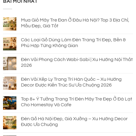
BÀI MỚI NHẤT
930.000 ₫.
là:
690.000 ₫.
Mua Giỏ Mây Tre Đan Ở Đâu Hà Nội? Top 3 Địa Chỉ,
Mẫu Đẹp, Giá Tốt
Các Loại Gỗ Dùng Làm Đèn Trang Trí Đẹp, Bền &
Phù Hợp Từng Không Gian
Đèn Vải Phong Cách Wabi-Sabi | Xu Hướng Nội Thất
2026
Đèn Vải Xếp Ly Trang Trí Hàn Quốc – Xu Hướng
Decor Được Kiến Trúc Sư Ưa Chuộng 2026
Top 8+ Ý Tưởng Trang Trí Đèn Mây Tre Đẹp Ở Đà Lạt
Cho Homestay Và Cafe
Đèn Gỗ Hà Nội Đẹp, Giá Xưởng – Xu Hướng Decor
Được Ưa Chuộng