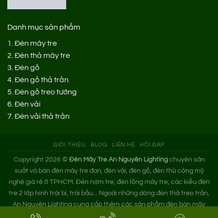
Danh mục sản phẩm
1.
Đèn mây tre
2.
Đèn thả mây tre
3.
Đèn gỗ
4.
Đèn gỗ thả trần
5.
Đèn gỗ treo tường
6.
Đèn vải
7.
Đèn vải thả trần
GIỚI THIỆU
BLOG
LIÊN HỆ
HỎI ĐÁP
Copyright 2026 ©
Đèn Mây Tre An Nguyên Lighting
chuyên sản
xuất và bán đèn mây tre đan, đèn vải, đèn gỗ, đèn thủ công mỹ
nghệ giá rẻ ở TPHCM. Đèn nơm tre, đèn lồng mây tre, các kiểu đèn
tre 2 lớp hình trái bí, trái bầu... Ngoài những dòng đèn thả treo trần,
An Nguyên Lighting cung cấp thêm các sản phẩm đèn bàn mây
tre. Nếu bạn cần tìm xưởng đèn mây tre trang trí hoặc mua đèn tre