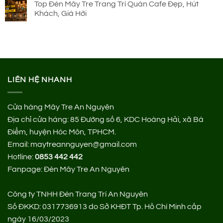
Top Đèn Mây Tre Trang Trí Quán Cafe Đẹp, Hút
Khách, Giá Hời
LIÊN HỆ NHANH
Cửa hàng Mây Tre An Nguyên
Địa chỉ cửa hàng:
85 Đường số 6, KDC Hoàng Hải, xã Bà
Điểm, huyện Hóc Môn, TPHCM.
Email: maytreannguyen@gmail.com
Hotline:
0853 442 442
Fanpage:
Đèn Mây Tre An Nguyên
Công ty TNHH Đèn Trang Trí An Nguyên
Số ĐKKD: 0317736913 do Sở KHĐT Tp. Hồ Chí Minh cấp
ngày 16/03/2023