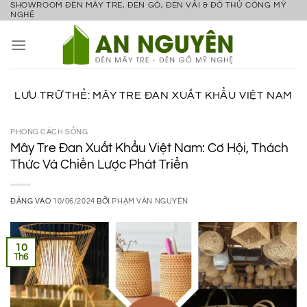
SHOWROOM ĐÈN MÂY TRE, ĐÈN GỖ, ĐÈN VẢI & ĐỒ THỦ CÔNG MỸ
Bỏ
NGHỆ
qua
nội
dung
LƯU TRỮ THẺ:
MÂY TRE ĐAN XUẤT KHẨU VIỆT NAM
PHONG CÁCH SỐNG
Mây Tre Đan Xuất Khẩu Việt Nam: Cơ Hội, Thách
Thức Và Chiến Lược Phát Triển
ĐĂNG VÀO
10/06/2024
BỞI
PHẠM VĂN NGUYÊN
10
Th6