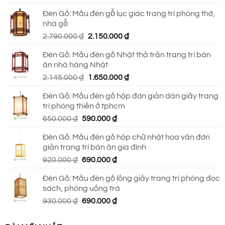
gốc
hiện
Đèn Gỗ: Mẫu đèn gỗ lục giác trang trí phòng thờ,
là:
tại
nhà gỗ
930.000 ₫.
là:
Giá
Giá
2.790.000
₫
2.150.000
₫
690.000 ₫.
gốc
hiện
Đèn Gỗ: Mẫu đèn gỗ Nhật thả trần trang trí bàn
là:
tại
ăn nhà hàng Nhật
2.790.000 ₫.
là:
Giá
Giá
2.145.000
₫
1.650.000
₫
2.150.000 ₫.
gốc
hiện
Đèn Gỗ: Mẫu đèn gỗ hộp đơn giản dán giấy trang
là:
tại
trí phòng thiền ở tphcm
2.145.000 ₫.
là:
Giá
Giá
650.000
₫
590.000
₫
1.650.000 ₫.
gốc
hiện
Đèn Gỗ: Mẫu đèn gỗ hộp chữ nhật hoa văn đơn
là:
tại
giản trang trí bàn ăn gia đình
650.000 ₫.
là:
Giá
Giá
920.000
₫
690.000
₫
590.000 ₫.
gốc
hiện
Đèn Gỗ: Mẫu đèn gỗ lồng giấy trang trí phòng đọc
là:
tại
sách, phòng uống trà
920.000 ₫.
là:
Giá
Giá
930.000
₫
690.000
₫
690.000 ₫.
gốc
hiện
là:
tại