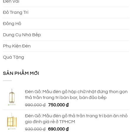
Đèn Vải
Đồ Trang Trí
Đồng Hồ
Dung Cụ Nhà Bếp
Phụ Kiện Đèn
Quà Tặng
SẢN PHẨM MỚI
Đèn Gỗ: Mẫu đèn gỗ hộp chữ nhật đứng thon gọn
thả trần trang trí bàn bar, bàn đảo bếp
Giá
Giá
990.000
₫
750.000
₫
gốc
hiện
Đèn Gỗ: Mẫu đèn gỗ thả trần trang trí bàn ăn nhỏ
là:
tại
gia đình giá rẻ ở TPHCM
990.000 ₫.
là:
Giá
Giá
930.000
₫
690.000
₫
750.000 ₫.