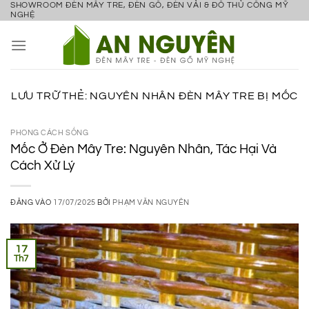
SHOWROOM ĐÈN MÂY TRE, ĐÈN GỖ, ĐÈN VẢI & ĐỒ THỦ CÔNG MỸ
Bỏ
NGHỆ
qua
nội
dung
LƯU TRỮ THẺ:
NGUYÊN NHÂN ĐÈN MÂY TRE BỊ MỐC
PHONG CÁCH SỐNG
Mốc Ở Đèn Mây Tre: Nguyên Nhân, Tác Hại Và
Cách Xử Lý
ĐĂNG VÀO
17/07/2025
BỞI
PHẠM VĂN NGUYÊN
17
Th7