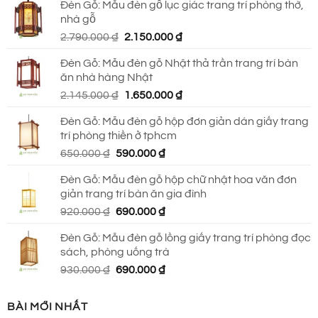
Đèn Gỗ: Mẫu đèn gỗ lục giác trang trí phòng thờ,
là:
tại
nhà gỗ
930.000 ₫.
là:
Giá
Giá
2.790.000
₫
2.150.000
₫
690.000 ₫.
gốc
hiện
Đèn Gỗ: Mẫu đèn gỗ Nhật thả trần trang trí bàn
là:
tại
ăn nhà hàng Nhật
2.790.000 ₫.
là:
Giá
Giá
2.145.000
₫
1.650.000
₫
2.150.000 ₫.
gốc
hiện
Đèn Gỗ: Mẫu đèn gỗ hộp đơn giản dán giấy trang
là:
tại
trí phòng thiền ở tphcm
2.145.000 ₫.
là:
Giá
Giá
650.000
₫
590.000
₫
1.650.000 ₫.
gốc
hiện
Đèn Gỗ: Mẫu đèn gỗ hộp chữ nhật hoa văn đơn
là:
tại
giản trang trí bàn ăn gia đình
650.000 ₫.
là:
Giá
Giá
920.000
₫
690.000
₫
590.000 ₫.
gốc
hiện
Đèn Gỗ: Mẫu đèn gỗ lồng giấy trang trí phòng đọc
là:
tại
sách, phòng uống trà
920.000 ₫.
là:
Giá
Giá
930.000
₫
690.000
₫
690.000 ₫.
gốc
hiện
là:
tại
BÀI MỚI NHẤT
930.000 ₫.
là: