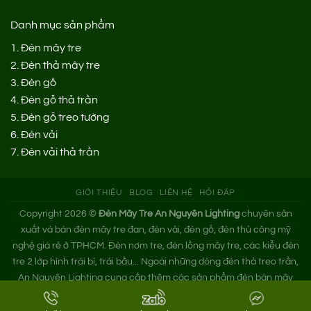
Danh mục sản phẩm
1.
Đèn mây tre
2.
Đèn thả mây tre
3.
Đèn gỗ
4.
Đèn gỗ thả trần
5.
Đèn gỗ treo tường
6.
Đèn vải
7.
Đèn vải thả trần
GIỚI THIỆU
BLOG
LIÊN HỆ
HỎI ĐÁP
Copyright 2026 ©
Đèn Mây Tre An Nguyên Lighting
chuyên sản
xuất và bán đèn mây tre đan, đèn vải, đèn gỗ, đèn thủ công mỹ
nghệ giá rẻ ở TPHCM. Đèn nơm tre, đèn lồng mây tre, các kiểu đèn
tre 2 lớp hình trái bí, trái bầu... Ngoài những dòng đèn thả treo trần,
An Nguyên Lighting cung cấp thêm các sản phẩm đèn bàn mây
tre. Nếu bạn cần tìm xưởng đèn mây tre trang trí hoặc mua đèn tre
đan giá sỉ hãy liên hệ ngay An Nguyên nhé!