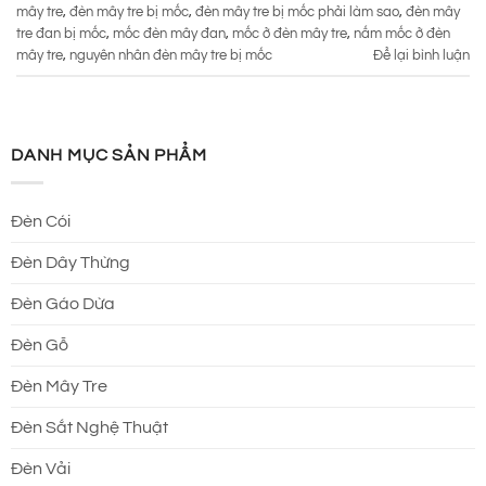
mây tre
,
đèn mây tre bị mốc
,
đèn mây tre bị mốc phải làm sao
,
đèn mây
tre đan bị mốc
,
mốc đèn mây đan
,
mốc ở đèn mây tre
,
nấm mốc ở đèn
mây tre
,
nguyên nhân đèn mây tre bị mốc
Để lại bình luận
DANH MỤC SẢN PHẨM
Đèn Cói
Đèn Dây Thừng
Đèn Gáo Dừa
Đèn Gỗ
Đèn Mây Tre
Đèn Sắt Nghệ Thuật
Đèn Vải