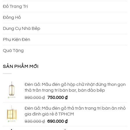
Đồ Trang Trí
Đồng Hồ
Dung Cụ Nhà Bếp
Phụ Kiện Đèn
Quà Tặng
SẢN PHẨM MỚI
Đèn Gỗ: Mẫu đèn gỗ hộp chữ nhật đứng thon gọn
thả trần trang trí bàn bar, bàn đảo bếp
Giá
Giá
990.000
₫
750.000
₫
gốc
hiện
Đèn Gỗ: Mẫu đèn gỗ thả trần trang trí bàn ăn nhỏ
là:
tại
gia đình giá rẻ ở TPHCM
990.000 ₫.
là:
Giá
Giá
930.000
₫
690.000
₫
750.000 ₫.
gốc
hiện