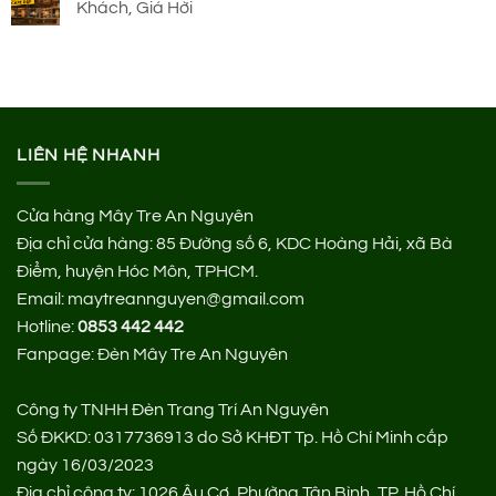
Khách, Giá Hời
LIÊN HỆ NHANH
Cửa hàng Mây Tre An Nguyên
Địa chỉ cửa hàng:
85 Đường số 6, KDC Hoàng Hải, xã Bà
Điểm, huyện Hóc Môn, TPHCM.
Email: maytreannguyen@gmail.com
Hotline:
0853 442 442
Fanpage:
Đèn Mây Tre An Nguyên
Công ty TNHH Đèn Trang Trí An Nguyên
Số ĐKKD: 0317736913 do Sở KHĐT Tp. Hồ Chí Minh cấp
ngày 16/03/2023
Địa chỉ công ty: 1026 Âu Cơ, Phường Tân Bình, TP. Hồ Chí