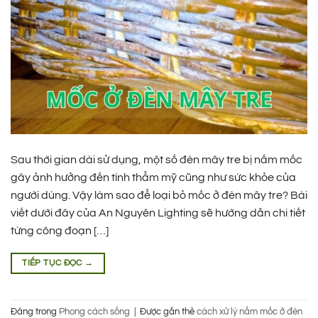
Sau thời gian dài sử dụng, một số đèn mây tre bị nấm mốc
gây ảnh hưởng đến tính thẩm mỹ cũng như sức khỏe của
người dùng. Vậy làm sao để loại bỏ mốc ở đèn mây tre? Bài
viết dưới đây của An Nguyên Lighting sẽ hướng dẫn chi tiết
từng công đoạn […]
TIẾP TỤC ĐỌC
→
Đăng trong
Phong cách sống
|
Được gắn thẻ
cách xử lý nấm mốc ở đèn