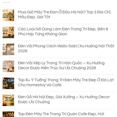
690.000 ₫.
Mua Giỏ Mây Tre Đan Ở Đâu Hà Nội? Top 3 Địa Chỉ,
Mẫu Đẹp, Giá Tốt
Các Loại Gỗ Dùng Làm Đèn Trang Trí Đẹp, Bền &
Phù Hợp Từng Không Gian
Đèn Vải Phong Cách Wabi-Sabi | Xu Hướng Nội Thất
2026
Đèn Vải Xếp Ly Trang Trí Hàn Quốc – Xu Hướng
Decor Được Kiến Trúc Sư Ưa Chuộng 2026
Top 8+ Ý Tưởng Trang Trí Đèn Mây Tre Đẹp Ở Đà Lạt
Cho Homestay Và Cafe
Đèn Gỗ Hà Nội Đẹp, Giá Xưởng – Xu Hướng Decor
Được Ưa Chuộng
Top Đèn Mây Tre Trang Trí Quán Cafe Đẹp, Hút