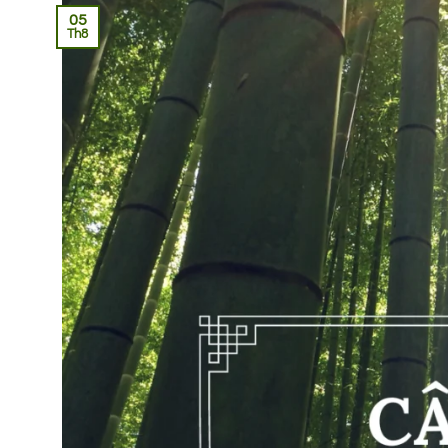
05
Th8