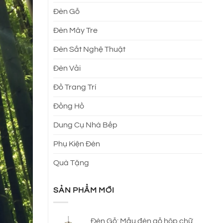
Đèn Gỗ
Đèn Mây Tre
Đèn Sắt Nghệ Thuật
Đèn Vải
Đồ Trang Trí
Đồng Hồ
Dung Cụ Nhà Bếp
Phụ Kiện Đèn
Quà Tặng
SẢN PHẨM MỚI
Đèn Gỗ: Mẫu đèn gỗ hộp chữ