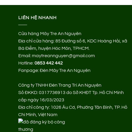
LIÊN HỆ NHANH
Cửa hàng Mây Tre An Nguyên
Địa chỉ cửa hàng:
85 Đường số 6, KDC Hoàng Hải, xã
Bà Điểm, huyện Hóc Môn, TPHCM.
Email: maytreannguyen@gmail.com
Hotline:
0853 442 442
Fanpage:
Đèn Mây Tre An Nguyên
Công ty TNHH Đèn Trang Trí An Nguyên
Số ĐKKD: 0317736913 do Sở KHĐT Tp. Hồ Chí Minh
cấp ngày 16/03/2023
Địa chỉ công ty: 1026 Âu Cơ, Phường Tân Bình, TP. Hồ
Chí Minh, Việt Nam