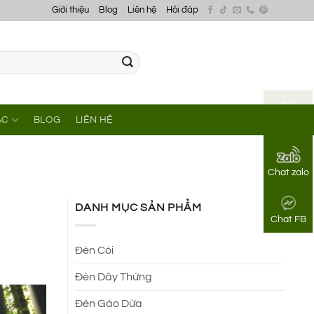
Giới thiệu
Blog
Liên hệ
Hỏi đáp
ÁC
BLOG
LIÊN HỆ
Gọi điện
Chat zalo
DANH MỤC SẢN PHẨM
Chat FB
Đèn Cói
Đèn Dây Thừng
Đèn Gáo Dừa