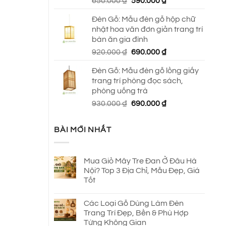
Giá
Giá
650.000
₫
590.000
₫
gốc
hiện
Đèn Gỗ: Mẫu đèn gỗ hộp chữ
là:
tại
nhật hoa văn đơn giản trang trí
650.000 ₫.
là:
bàn ăn gia đình
590.000 ₫.
Giá
Giá
920.000
₫
690.000
₫
gốc
hiện
Đèn Gỗ: Mẫu đèn gỗ lồng giấy
là:
tại
trang trí phòng đọc sách,
920.000 ₫.
là:
phòng uống trà
690.000 ₫.
Giá
Giá
930.000
₫
690.000
₫
gốc
hiện
là:
tại
BÀI MỚI NHẤT
930.000 ₫.
là:
690.000 ₫.
Mua Giỏ Mây Tre Đan Ở Đâu Hà
Nội? Top 3 Địa Chỉ, Mẫu Đẹp, Giá
Tốt
Các Loại Gỗ Dùng Làm Đèn
Trang Trí Đẹp, Bền & Phù Hợp
Từng Không Gian