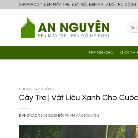
Bỏ
SHOWROOM ĐÈN MÂY TRE, ĐÈN GỖ, ĐÈN VẢI & ĐỒ THỦ CÔNG
qua
nội
Tìm
dung
kiếm:
TRANG CHỦ
GIỚI TH
PHONG CÁCH SỐNG
Cây Tre | Vật Liệu Xanh Cho Cu
ĐĂNG VÀO
05/08/2025
BỞI
PHẠM VĂN NGUYÊN