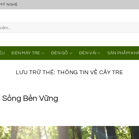
 MỸ NGHỆ
IỆU
ĐÈN MÂY TRE
ĐÈN GỖ
ĐÈN VẢI
SẢN PHẨM KH
LƯU TRỮ THẺ:
THÔNG TIN VỀ CÂY TRE
ộc Sống Bền Vững