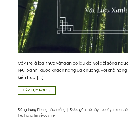
Cây tre là loại thực vật gắn bó lâu đời với đời sống ng
liệu “xanh” được khách hàng ưa chuộng. Với khả năng 
kiến trúc, […]
TIẾP TỤC ĐỌC
→
Đăng trong
Phong cách sống
|
Được gắn thẻ
cây tre
,
cây tre non
,
đ
tre
,
thông tin về cây tre