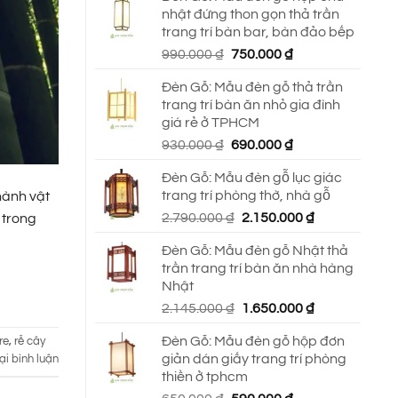
nhật đứng thon gọn thả trần
trang trí bàn bar, bàn đảo bếp
Giá
Giá
990.000
₫
750.000
₫
gốc
hiện
Đèn Gỗ: Mẫu đèn gỗ thả trần
là:
tại
trang trí bàn ăn nhỏ gia đình
990.000 ₫.
là:
giá rẻ ở TPHCM
750.000 ₫.
Giá
Giá
930.000
₫
690.000
₫
gốc
hiện
Đèn Gỗ: Mẫu đèn gỗ lục giác
là:
tại
trang trí phòng thờ, nhà gỗ
thành vật
930.000 ₫.
là:
Giá
Giá
2.790.000
₫
2.150.000
₫
 trong
690.000 ₫.
gốc
hiện
Đèn Gỗ: Mẫu đèn gỗ Nhật thả
là:
tại
trần trang trí bàn ăn nhà hàng
2.790.000 ₫.
là:
Nhật
2.150.000 ₫.
Giá
Giá
2.145.000
₫
1.650.000
₫
gốc
hiện
Đèn Gỗ: Mẫu đèn gỗ hộp đơn
re
,
rễ cây
là:
tại
giản dán giấy trang trí phòng
ại bình luận
2.145.000 ₫.
là:
thiền ở tphcm
1.650.000 ₫.