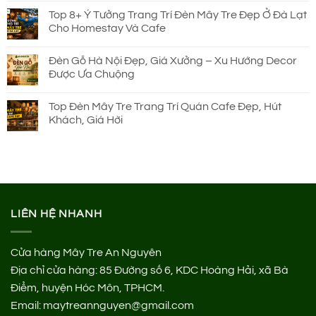
Top 8+ Ý Tưởng Trang Trí Đèn Mây Tre Đẹp Ở Đà Lạt
Cho Homestay Và Cafe
Đèn Gỗ Hà Nội Đẹp, Giá Xưởng – Xu Hướng Decor
Được Ưa Chuộng
Top Đèn Mây Tre Trang Trí Quán Cafe Đẹp, Hút
Khách, Giá Hời
LIÊN HỆ NHANH
Cửa hàng Mây Tre An Nguyên
Địa chỉ cửa hàng:
85 Đường số 6, KDC Hoàng Hải, xã Bà
Điểm, huyện Hóc Môn, TPHCM.
Email: maytreannguyen@gmail.com