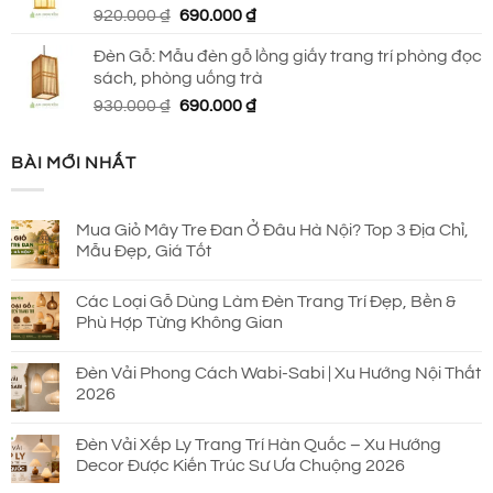
Giá
Giá
920.000
₫
690.000
₫
590.000 ₫.
gốc
hiện
Đèn Gỗ: Mẫu đèn gỗ lồng giấy trang trí phòng đọc
là:
tại
sách, phòng uống trà
920.000 ₫.
là:
Giá
Giá
930.000
₫
690.000
₫
690.000 ₫.
gốc
hiện
là:
tại
BÀI MỚI NHẤT
930.000 ₫.
là:
690.000 ₫.
Mua Giỏ Mây Tre Đan Ở Đâu Hà Nội? Top 3 Địa Chỉ,
Mẫu Đẹp, Giá Tốt
Các Loại Gỗ Dùng Làm Đèn Trang Trí Đẹp, Bền &
Phù Hợp Từng Không Gian
Đèn Vải Phong Cách Wabi-Sabi | Xu Hướng Nội Thất
2026
Đèn Vải Xếp Ly Trang Trí Hàn Quốc – Xu Hướng
Decor Được Kiến Trúc Sư Ưa Chuộng 2026