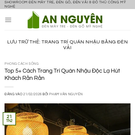
SHOWROOM ĐÈN MÂY TRE, ĐÈN GỖ, ĐÈN VẢI & ĐỒ THỦ CÔNG MỸ
Bỏ
NGHỆ
qua
nội
dung
LƯU TRỮ THẺ:
TRANG TRÍ QUÁN NHẬU BẰNG ĐÈN
VẢI
PHONG CÁCH SỐNG
Top 5+ Cách Trang Trí Quán Nhậu Độc Lạ Hút
Khách Rần Rần
ĐĂNG VÀO
21/02/2026
BỞI
PHẠM VĂN NGUYÊN
21
Th2