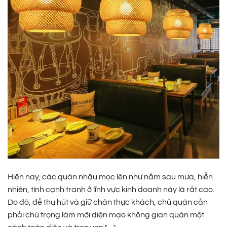
Hiện nay, các quán nhậu mọc lên như nấm sau mưa, hiển
nhiên, tính cạnh tranh ở lĩnh vực kinh doanh này là rất cao.
Do đó, để thu hút và giữ chân thực khách, chủ quán cần
phải chú trọng làm mới diện mạo không gian quán một