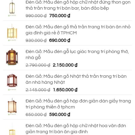
Đèn Gỗ: Mẫu đèn gỗ hộp chữ nhật đứng thon gọn
thả trần trang trí bàn bar, bàn đảo bếp
Giá
Giá
990.000
₫
750.000
₫
gốc
hiện
Đèn Gỗ: Mẫu đèn gỗ thả trần trang trí bàn ăn nhỏ
là:
tại
gia đình giá rẻ ở TPHCM
990.000 ₫.
là:
Giá
Giá
930.000
₫
690.000
₫
750.000 ₫.
gốc
hiện
Đèn Gỗ: Mẫu đèn gỗ lục giác trang trí phòng thờ,
là:
tại
nhà gỗ
930.000 ₫.
là:
Giá
Giá
2.790.000
₫
2.150.000
₫
690.000 ₫.
gốc
hiện
Đèn Gỗ: Mẫu đèn gỗ Nhật thả trần trang trí bàn
là:
tại
ăn nhà hàng Nhật
2.790.000 ₫.
là:
Giá
Giá
2.145.000
₫
1.650.000
₫
2.150.000 ₫.
gốc
hiện
Đèn Gỗ: Mẫu đèn gỗ hộp đơn giản dán giấy trang
là:
tại
trí phòng thiền ở tphcm
2.145.000 ₫.
là:
Giá
Giá
650.000
₫
590.000
₫
1.650.000 ₫.
gốc
hiện
Đèn Gỗ: Mẫu đèn gỗ hộp chữ nhật hoa văn đơn
là:
tại
giản trang trí bàn ăn gia đình
650.000 ₫.
là: