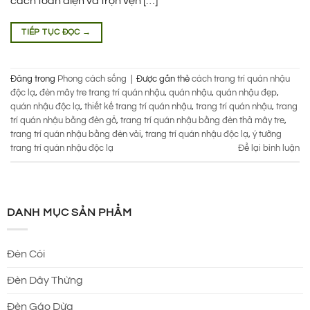
cách toàn diện và trọn vẹn […]
TIẾP TỤC ĐỌC
→
Đăng trong
Phong cách sống
|
Được gắn thẻ
cách trang trí quán nhậu
độc lạ
,
đèn mây tre trang trí quán nhậu
,
quán nhậu
,
quán nhậu đẹp
,
quán nhậu độc lạ
,
thiết kế trang trí quán nhậu
,
trang trí quán nhậu
,
trang
trí quán nhậu bằng đèn gỗ
,
trang trí quán nhậu bằng đèn thả mây tre
,
trang trí quán nhậu bằng đèn vải
,
trang trí quán nhậu độc lạ
,
ý tưởng
trang trí quán nhậu độc lạ
Để lại bình luận
DANH MỤC SẢN PHẨM
Đèn Cói
Đèn Dây Thừng
Đèn Gáo Dừa