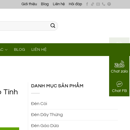
Giới thiệu
Blog
Liên hệ
Hỏi đáp
ÁC
BLOG
LIÊN HỆ
Gọi điện
Chat zalo
DANH MỤC SẢN PHẨM
 Tính
Chat FB
Đèn Cói
Đèn Dây Thừng
Đèn Gáo Dừa