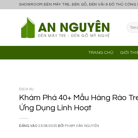
Bỏ
SHOWROOM ĐÈN MÂY TRE, ĐÈN GỖ, ĐÈN VẢI & ĐỒ THỦ CÔNG
qua
nội
Tìm
dung
kiếm:
TRANG CHỦ
GIỚI TH
DỊCH VỤ
Khám Phá 40+ Mẫu Hàng Rào Tre 
Ứng Dụng Linh Hoạt
ĐĂNG VÀO
23/08/2025
BỞI
PHẠM VĂN NGUYÊN