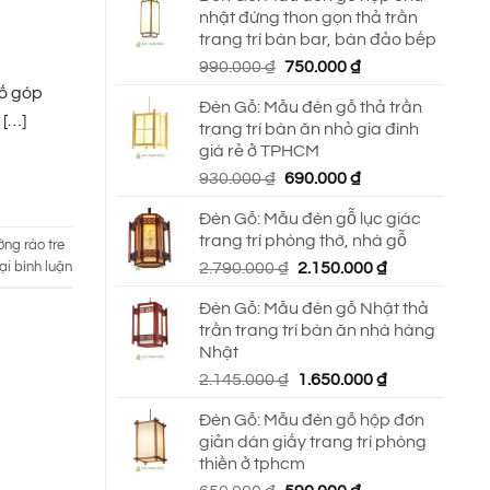
nhật đứng thon gọn thả trần
trang trí bàn bar, bàn đảo bếp
Giá
Giá
990.000
₫
750.000
₫
gốc
hiện
tố góp
Đèn Gỗ: Mẫu đèn gỗ thả trần
là:
tại
 […]
trang trí bàn ăn nhỏ gia đình
990.000 ₫.
là:
giá rẻ ở TPHCM
750.000 ₫.
Giá
Giá
930.000
₫
690.000
₫
gốc
hiện
Đèn Gỗ: Mẫu đèn gỗ lục giác
là:
tại
trang trí phòng thờ, nhà gỗ
930.000 ₫.
là:
ng rào tre
Giá
Giá
2.790.000
₫
2.150.000
₫
ại bình luận
690.000 ₫.
gốc
hiện
Đèn Gỗ: Mẫu đèn gỗ Nhật thả
là:
tại
trần trang trí bàn ăn nhà hàng
2.790.000 ₫.
là:
Nhật
2.150.000 ₫.
Giá
Giá
2.145.000
₫
1.650.000
₫
gốc
hiện
Đèn Gỗ: Mẫu đèn gỗ hộp đơn
là:
tại
giản dán giấy trang trí phòng
2.145.000 ₫.
là:
thiền ở tphcm
1.650.000 ₫.