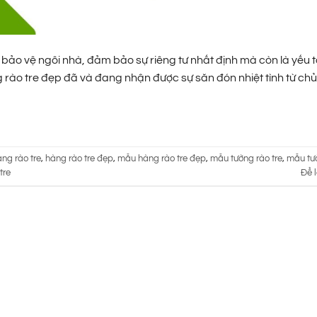
 bảo vệ ngôi nhà, đảm bảo sự riêng tư nhất định mà còn là yếu 
g rào tre đẹp đã và đang nhận được sự săn đón nhiệt tình từ chủ
ng rào tre
,
hàng rào tre đẹp
,
mẫu hàng rào tre đẹp
,
mẫu tường rào tre
,
mẫu tườ
tre
Để l