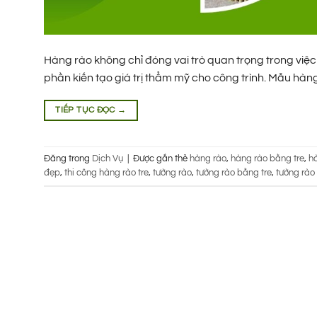
Hàng rào không chỉ đóng vai trò quan trọng trong việc
phần kiến tạo giá trị thẩm mỹ cho công trình. Mẫu hàn
TIẾP TỤC ĐỌC
→
Đăng trong
Dịch Vụ
|
Được gắn thẻ
hàng rào
,
hàng rào bằng tre
,
hà
đẹp
,
thi công hàng rào tre
,
tường rào
,
tường rào bằng tre
,
tường rào 