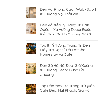
Đèn Vải Phong Cách Wabi-Sabi |
Xu Hướng Nội Thất 2026
Đèn Vải Xếp Ly Trang Trí Hàn
Quốc – Xu Hướng Decor Được
Kiến Trúc Sư Ưa Chuộng 2026
Top 8+ Ý Tưởng Trang Trí Đèn
Mây Tre Đẹp Ở Đà Lạt Cho
Homestay Và Cafe
Đèn Gỗ Hà Nội Đẹp, Giá Xưởng –
Xu Hướng Decor Được Ưa
Chuộng
Top Đèn Mây Tre Trang Trí Quán
Cafe Đẹp, Hút Khách, Giá Hời