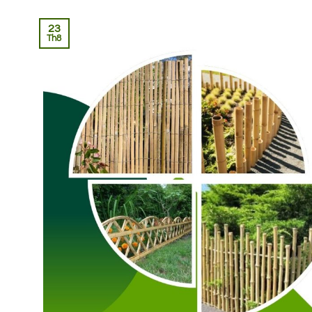
23
Th8