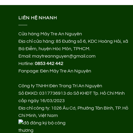
LIÊN HỆ NHANH
Cửa hàng Mây Tre An Nguyên
Địa chỉ cửa hàng:
85 Đường số 6, KDC Hoàng Hải, xã
Bà Điểm, huyện Hóc Môn, TPHCM.
Email: maytreannguyen@gmail.com
Hotline:
0853 442 442
Fanpage:
Đèn Mây Tre An Nguyên
Công ty TNHH Đèn Trang Trí An Nguyên
Số ĐKKD: 0317736913 do Sở KHĐT Tp. Hồ Chí Minh
cấp ngày 16/03/2023
Địa chỉ công ty: 1026 Âu Cơ, Phường Tân Bình, TP. Hồ
Chí Minh, Việt Nam