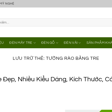
 MỸ NGHỆ
IỆU
ĐÈN MÂY TRE
ĐÈN GỖ
ĐÈN VẢI
SẢN PHẨM KH
LƯU TRỮ THẺ:
TƯỜNG RÀO BẰNG TRE
Đẹp, Nhiều Kiểu Dáng, Kích Thước, Có