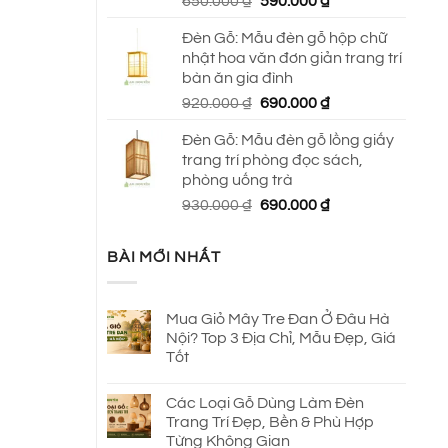
Giá
Giá
650.000
₫
590.000
₫
gốc
hiện
Đèn Gỗ: Mẫu đèn gỗ hộp chữ
là:
tại
nhật hoa văn đơn giản trang trí
650.000 ₫.
là:
bàn ăn gia đình
590.000 ₫.
Giá
Giá
920.000
₫
690.000
₫
gốc
hiện
Đèn Gỗ: Mẫu đèn gỗ lồng giấy
là:
tại
trang trí phòng đọc sách,
920.000 ₫.
là:
phòng uống trà
690.000 ₫.
Giá
Giá
930.000
₫
690.000
₫
gốc
hiện
là:
tại
BÀI MỚI NHẤT
930.000 ₫.
là:
690.000 ₫.
Mua Giỏ Mây Tre Đan Ở Đâu Hà
Nội? Top 3 Địa Chỉ, Mẫu Đẹp, Giá
Tốt
Các Loại Gỗ Dùng Làm Đèn
Trang Trí Đẹp, Bền & Phù Hợp
Từng Không Gian