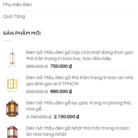
Phụ Kiện Đèn
Quà Tặng
SẢN PHẨM MỚI
Đèn Gỗ: Mẫu đèn gỗ hộp chữ nhật đứng thon gọn
thả trần trang trí bàn bar, bàn đảo bếp
Giá
Giá
990.000
₫
750.000
₫
gốc
hiện
Đèn Gỗ: Mẫu đèn gỗ thả trần trang trí bàn ăn nhỏ
là:
tại
gia đình giá rẻ ở TPHCM
990.000 ₫.
là:
Giá
Giá
930.000
₫
690.000
₫
750.000 ₫.
gốc
hiện
Đèn Gỗ: Mẫu đèn gỗ lục giác trang trí phòng thờ,
là:
tại
nhà gỗ
930.000 ₫.
là:
Giá
Giá
2.790.000
₫
2.150.000
₫
690.000 ₫.
gốc
hiện
Đèn Gỗ: Mẫu đèn gỗ Nhật thả trần trang trí bàn
là:
tại
ăn nhà hàng Nhật
2.790.000 ₫.
là: