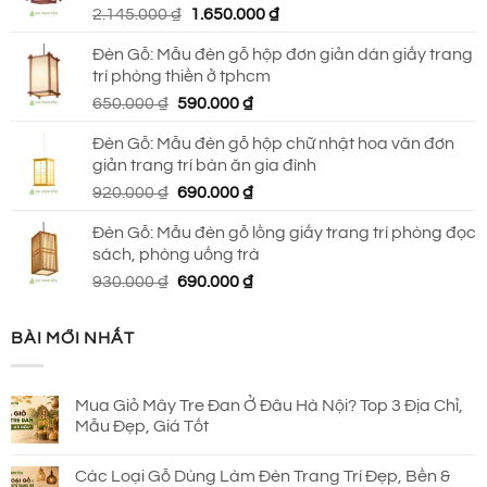
Giá
Giá
2.145.000
₫
1.650.000
₫
2.150.000 ₫.
gốc
hiện
Đèn Gỗ: Mẫu đèn gỗ hộp đơn giản dán giấy trang
là:
tại
trí phòng thiền ở tphcm
2.145.000 ₫.
là:
Giá
Giá
650.000
₫
590.000
₫
1.650.000 ₫.
gốc
hiện
Đèn Gỗ: Mẫu đèn gỗ hộp chữ nhật hoa văn đơn
là:
tại
giản trang trí bàn ăn gia đình
650.000 ₫.
là:
Giá
Giá
920.000
₫
690.000
₫
590.000 ₫.
gốc
hiện
Đèn Gỗ: Mẫu đèn gỗ lồng giấy trang trí phòng đọc
là:
tại
sách, phòng uống trà
920.000 ₫.
là:
Giá
Giá
930.000
₫
690.000
₫
690.000 ₫.
gốc
hiện
là:
tại
BÀI MỚI NHẤT
930.000 ₫.
là:
690.000 ₫.
Mua Giỏ Mây Tre Đan Ở Đâu Hà Nội? Top 3 Địa Chỉ,
Mẫu Đẹp, Giá Tốt
Các Loại Gỗ Dùng Làm Đèn Trang Trí Đẹp, Bền &