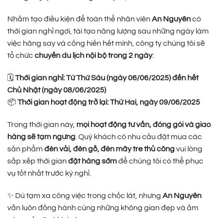
Nhằm tạo điều kiện để toàn thể nhân viên
An Nguyên
có
thời gian nghỉ ngơi, tái tạo năng lượng sau những ngày làm
việc hăng say và cống hiến hết mình, công ty chúng tôi sẽ
tổ chức
chuyến du lịch nội bộ trong 2 ngày
:
🗓
Thời gian nghỉ: Từ Thứ Sáu (ngày 06/06/2025) đến hết
Chủ Nhật (ngày 08/06/2025)
📦
Thời gian hoạt động trở lại: Thứ Hai, ngày 09/06/2025
Trong thời gian này,
mọi hoạt động tư vấn, đóng gói và giao
hàng sẽ tạm ngưng
. Quý khách có nhu cầu đặt mua các
sản phẩm
đèn vải, đèn gỗ, đèn mây tre thủ công
vui lòng
sắp xếp thời gian
đặt hàng sớm
để chúng tôi có thể phục
vụ tốt nhất trước kỳ nghỉ.
✨ Dù tạm xa công việc trong chốc lát, nhưng
An Nguyên
vẫn luôn đồng hành cùng những không gian đẹp và ấm