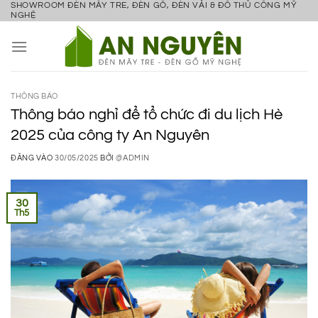
SHOWROOM ĐÈN MÂY TRE, ĐÈN GỖ, ĐÈN VẢI & ĐỒ THỦ CÔNG MỸ
Bỏ
NGHỆ
qua
nội
dung
THÔNG BÁO
Thông báo nghỉ để tổ chức đi du lịch Hè
2025 của công ty An Nguyên
ĐĂNG VÀO
30/05/2025
BỞI
@ADMIN
30
Th5