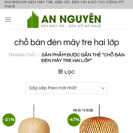
SHOWROOM ĐÈN MÂY TRE, ĐÈN GỖ, ĐÈN VẢI & ĐỒ THỦ CÔNG MỸ
Bỏ
NGHỆ
qua
nội
dung
chỗ bán đèn mây tre hai lớp
TRANG CHỦ
/
SẢN PHẨM ĐƯỢC GẮN THẺ “CHỖ BÁN
ĐÈN MÂY TRE HAI LỚP”
LỌC
-31%
-47%