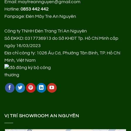
Email: maytreannguyen@gmail.com
Hotline:
0853 442 442
Fanpage:
Đèn Mây Tre An Nguyên
Công ty TNHH Đèn Trang Trí An Nguyên
Số ĐKKD: 0317736913 do Sở KHĐT Tp. Hồ Chí Minh cấp
ngày 16/03/2023
Địa chỉ công ty: 1026 Âu Cơ, Phường Tân Bình, TP. Hồ Chí
Minh, Việt Nam
VỊ TRÍ SHOWROOM AN NGUYÊN