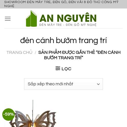
SHOWROOM ĐÈN MÂY TRE, ĐÈN GỖ, ĐÈN VẢI & ĐỒ THỦ CÔNG MỸ
Bỏ
NGHỆ
qua
nội
dung
đèn cánh bướm trang trí
TRANG CHỦ
/
SẢN PHẨM ĐƯỢC GẮN THẺ “ĐÈN CÁNH
BƯỚM TRANG TRÍ”
LỌC
-59%