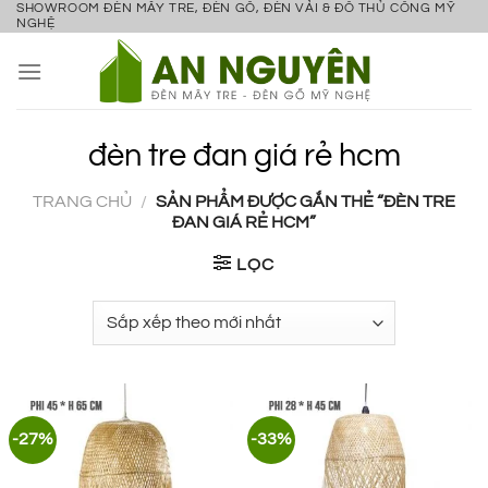
SHOWROOM ĐÈN MÂY TRE, ĐÈN GỖ, ĐÈN VẢI & ĐỒ THỦ CÔNG MỸ
Bỏ
NGHỆ
qua
nội
dung
đèn tre đan giá rẻ hcm
TRANG CHỦ
/
SẢN PHẨM ĐƯỢC GẮN THẺ “ĐÈN TRE
ĐAN GIÁ RẺ HCM”
LỌC
-27%
-33%