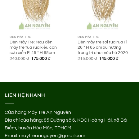
ĐÈN MÂY TRE
ĐÈN MÂY TRE
Đèn Mây Tre: Mẫu đèn
Đèn mây tre sợi tua rua Fi
mây tre tua rua kiểu con
26 * H 65 cm xu hướng
sứa biển Fi 45 * H 65cm
trang trí cho mùa hè 2020
Giá
Giá
Giá
Giá
240.000
₫
175.000
₫
215.000
₫
145.000
₫
gốc
hiện
gốc
hiện
là:
tại
là:
tại
240.000 ₫.
là:
215.000 ₫.
là:
175.000 ₫.
145.000 ₫.
LIÊN HỆ NHANH
Cửa hàng Mây Tre An Nguyên
Địa chỉ cửa hàng:
85 Đường số 6, KDC Hoàng Hải, xã Bà
Điểm, huyện Hóc Môn, TPHCM.
Email: maytreannguyen@gmail.com