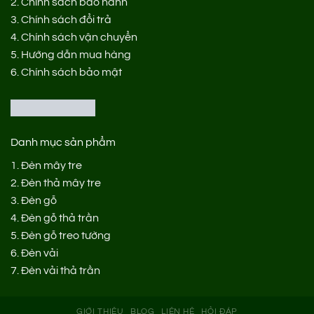
2.
Chính sách bảo hành
3.
Chính sách đổi trả
4.
Chính sách vận chuyển
5.
Hướng dẫn mua hàng
6.
Chính sách bảo mật
Danh mục sản phẩm
1.
Đèn mây tre
2.
Đèn thả mây tre
3.
Đèn gỗ
4.
Đèn gỗ thả trần
5.
Đèn gỗ treo tường
6.
Đèn vải
7.
Đèn vải thả trần
GIỚI THIỆU
BLOG
LIÊN HỆ
HỎI ĐÁP