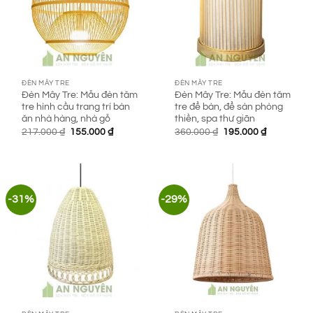
ĐÈN MÂY TRE
ĐÈN MÂY TRE
Đèn Mây Tre: Mẫu đèn tăm
Đèn Mây Tre: Mẫu đèn tăm
tre hình cầu trang trí bàn
tre để bàn, để sàn phòng
ăn nhà hàng, nhà gỗ
thiền, spa thư giãn
Giá
Giá
Giá
Giá
217.000
₫
155.000
₫
360.000
₫
195.000
₫
gốc
hiện
gốc
hiện
là:
tại
là:
tại
217.000 ₫.
là:
360.000 ₫.
là:
155.000 ₫.
195.000 ₫.
-31%
-29%