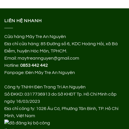
190.000 ₫.
LIÊN HỆ NHANH
Cửa hàng Mây Tre An Nguyên
Địa chỉ cửa hàng:
85 Đường số 6, KDC Hoàng Hải, xã Bà
Điểm, huyện Hóc Môn, TPHCM.
Email: maytreannguyen@gmail.com
Hotline:
0853 442 442
Fanpage:
Đèn Mây Tre An Nguyên
Công ty TNHH Đèn Trang Trí An Nguyên
Số ĐKKD: 0317736913 do Sở KHĐT Tp. Hồ Chí Minh cấp
ngày 16/03/2023
Địa chỉ công ty: 1026 Âu Cơ, Phường Tân Bình, TP. Hồ Chí
Minh, Việt Nam