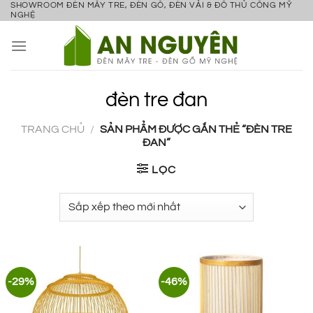
SHOWROOM ĐÈN MÂY TRE, ĐÈN GỖ, ĐÈN VẢI & ĐỒ THỦ CÔNG MỸ
Bỏ
NGHỆ
qua
nội
dung
đèn tre đan
TRANG CHỦ
/
SẢN PHẨM ĐƯỢC GẮN THẺ “ĐÈN TRE
ĐAN”
LỌC
-29%
-46%