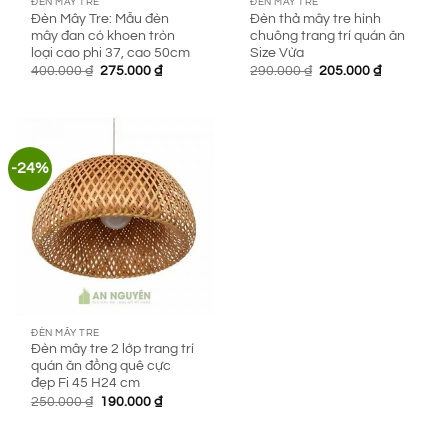
ĐÈN MÂY TRE
ĐÈN MÂY TRE
Đèn Mây Tre: Mẫu đèn
Đèn thả mây tre hình
mây đan có khoen tròn
chuông trang trí quán ăn
loại cao phi 37, cao 50cm
Size Vừa
Giá
Giá
Giá
Giá
400.000
₫
275.000
₫
290.000
₫
205.000
₫
gốc
hiện
gốc
hiện
là:
tại
là:
tại
400.000 ₫.
là:
290.000 ₫.
là:
275.000 ₫.
205.000 ₫.
-24%
ĐÈN MÂY TRE
Đèn mây tre 2 lớp trang trí
quán ăn đồng quê cực
đẹp Fi 45 H24 cm
Giá
Giá
250.000
₫
190.000
₫
gốc
hiện
là:
tại
250.000 ₫.
là: