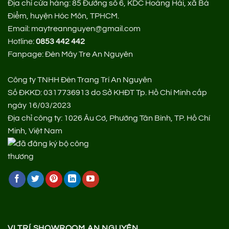
Địa chỉ cửa hàng:
85 Đường số 6, KDC Hoàng Hải, xã Bà
Điểm, huyện Hóc Môn, TPHCM.
Email: maytreannguyen@gmail.com
Hotline:
0853 442 442
Fanpage:
Đèn Mây Tre An Nguyên
Công ty TNHH Đèn Trang Trí An Nguyên
Số ĐKKD: 0317736913 do Sở KHĐT Tp. Hồ Chí Minh cấp
ngày 16/03/2023
Địa chỉ công ty: 1026 Âu Cơ, Phường Tân Bình, TP. Hồ Chí
Minh, Việt Nam
VỊ TRÍ SHOWROOM AN NGUYÊN