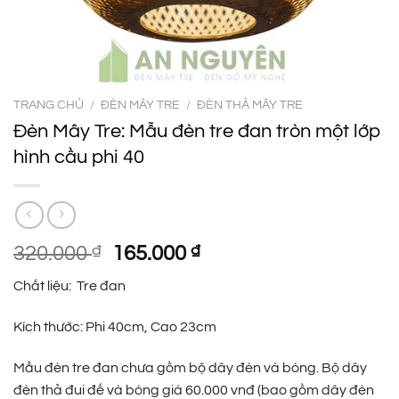
TRANG CHỦ
/
ĐÈN MÂY TRE
/
ĐÈN THẢ MÂY TRE
Đèn Mây Tre: Mẫu đèn tre đan tròn một lớp
hình cầu phi 40
Giá
Giá
320.000
₫
165.000
₫
gốc
hiện
Chất liệu: Tre đan
là:
tại
320.000 ₫.
là:
Kích thước: Phi 40cm, Cao 23cm
165.000 ₫.
Mẫu đèn tre đan chưa gồm bộ dây đèn và bóng. Bộ dây
đèn thả đui đế và bóng giá 60.000 vnđ (bao gồm dây đèn