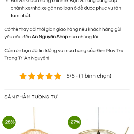
Đối với khách hàng ở tỉnh lẻ: Bạn vui lòng cung cấp
chành xe/nhà xe gần nơi bạn ở để được phục vụ tận
tâm nhất.
Có thể thay đổi thời gian giao hàng nếu khách hàng gửi
yêu cầu đến
An Nguyên Shop
của chúng tôi.
Cảm ơn bạn đã tin tưởng và mua hàng của Đèn Mây Tre
Trang Trí An Nguyên!
5/5 - (1 bình chọn)
SẢN PHẨM TƯƠNG TỰ
-28%
-27%