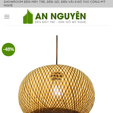
SHOWROOM ĐÈN MÂY TRE, ĐÈN GỖ, ĐÈN VẢI & ĐỒ THỦ CÔNG MỸ
Bỏ
NGHỆ
qua
nội
dung
-48%