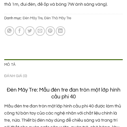
thả 1m, đui đèn, đế ốp và bóng 7W ánh sáng vàng).
Danh mục:
Đèn Mây Tre
,
Đèn Thả Mây Tre
MÔ TẢ
ĐÁNH GIÁ (0)
Đèn Mây Tre: Mẫu đèn tre đan tròn một lớp hình
cầu phi 40
Mẫu đèn tre đan tròn một lớp hình cầu phi 40 được làm thủ
công từ bàn tay của các nghệ nhân với chất liệu chính là
tre, nứa. Thiết bị đèn này dùng để chiếu sáng và trang trí