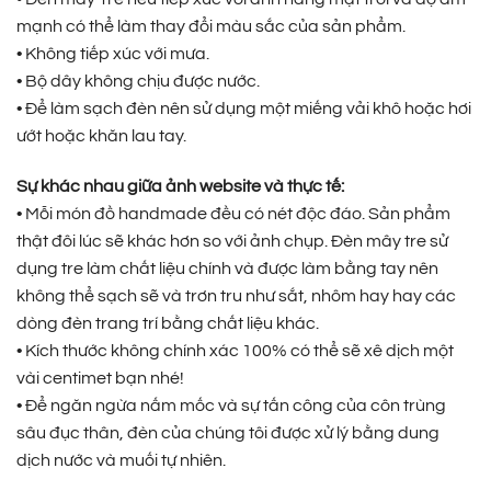
mạnh có thể làm thay đổi màu sắc của sản phẩm.
• Không tiếp xúc với mưa.
• Bộ dây không chịu được nước.
• Để làm sạch đèn nên sử dụng một miếng vải khô hoặc hơi
ướt hoặc khăn lau tay.
Sự khác nhau giữa ảnh website và thực tế:
• Mỗi món đồ handmade đều có nét độc đáo. Sản phẩm
thật đôi lúc sẽ khác hơn so với ảnh chụp. Đèn mây tre sử
dụng tre làm chất liệu chính và được làm bằng tay nên
không thể sạch sẽ và trơn tru như sắt, nhôm hay hay các
dòng đèn trang trí bằng chất liệu khác.
• Kích thước không chính xác 100% có thể sẽ xê dịch một
vài centimet bạn nhé!
• Để ngăn ngừa nấm mốc và sự tấn công của côn trùng
sâu đục thân, đèn của chúng tôi được xử lý bằng dung
dịch nước và muối tự nhiên.