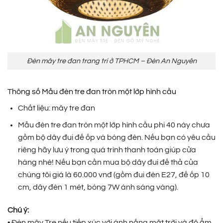
Đèn mây tre đan trang trí ở TPHCM – Đèn An Nguyên
Thông số Mẫu đèn tre đan tròn một lớp hình cầu
Chất liệu: mây tre đan
Mẫu đèn tre đan tròn một lớp hình cầu phi 40 này chưa
gồm bộ dây đui đế ốp và bóng đèn. Nếu bạn có yêu cầu
riêng hãy lưu ý trong quá trình thanh toán giúp cửa
hàng nhé! Nếu bạn cần mua bộ dây đui đế thả của
chúng tôi giá là 60.000 vnđ (gồm đui đèn E27, đế ốp 10
cm, dây đèn 1 mét, bóng 7W ánh sáng vàng).
Chú ý:
• Đèn mây Tre nếu tiếp xúc với ánh nắng mặt trời và độ ẩm