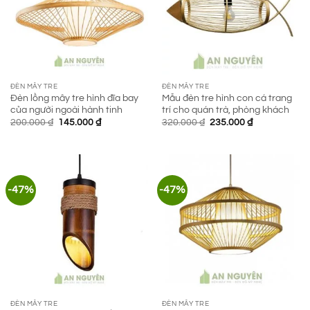
ĐÈN MÂY TRE
ĐÈN MÂY TRE
Đèn lồng mây tre hình đĩa bay
Mẫu đèn tre hình con cá trang
của người ngoài hành tinh
trí cho quán trà, phòng khách
Giá
Giá
Giá
Giá
200.000
₫
145.000
₫
320.000
₫
235.000
₫
gốc
hiện
gốc
hiện
là:
tại
là:
tại
200.000 ₫.
là:
320.000 ₫.
là:
145.000 ₫.
235.000 ₫.
-47%
-47%
ĐÈN MÂY TRE
ĐÈN MÂY TRE