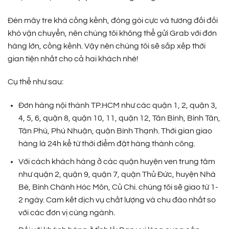
Đèn mây tre khá cồng kềnh, đóng gói cực và tương đối đối
khó vận chuyển, nên chúng tôi không thể gửi Grab với đơn
hàng lớn, cồng kềnh. Vậy nên chúng tôi sẽ sắp xếp thời
gian tiện nhất cho cả hai khách nhé!
Cụ thể như sau:
Đơn hàng nội thành TP.HCM như các quận 1, 2, quận 3,
4, 5, 6, quận 8, quận 10, 11, quận 12, Tân Bình, Bình Tân,
Tân Phú, Phú Nhuận, quận Bình Thạnh. Thời gian giao
hàng là 24h kể từ thời điểm đặt hàng thành công.
Với cách khách hàng ở các quận huyện ven trung tâm
như quận 2, quận 9, quận 7, quận Thủ Đức, huyện Nhà
Bè, Bình Chánh Hóc Môn, Củ Chi. chúng tôi sẽ giao từ 1-
2 ngày. Cam kết dịch vụ chất lượng và chu đáo nhất so
với các đơn vị cùng ngành.