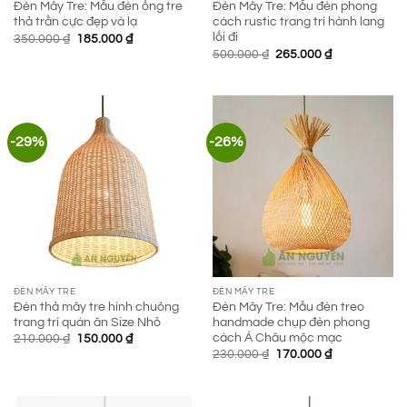
Đèn Mây Tre: Mẫu đèn ống tre
Đèn Mây Tre: Mẫu đèn phong
thả trần cực đẹp và lạ
cách rustic trang trí hành lang
lối đi
Giá
Giá
350.000
₫
185.000
₫
gốc
hiện
Giá
Giá
500.000
₫
265.000
₫
là:
tại
gốc
hiện
350.000 ₫.
là:
là:
tại
185.000 ₫.
500.000 ₫.
là:
265.000 ₫.
-29%
-26%
ĐÈN MÂY TRE
ĐÈN MÂY TRE
Đèn thả mây tre hình chuông
Đèn Mây Tre: Mẫu đèn treo
trang trí quán ăn Size Nhỏ
handmade chụp đèn phong
cách Á Châu mộc mạc
Giá
Giá
210.000
₫
150.000
₫
gốc
hiện
Giá
Giá
230.000
₫
170.000
₫
là:
tại
gốc
hiện
210.000 ₫.
là:
là:
tại
150.000 ₫.
230.000 ₫.
là:
170.000 ₫.