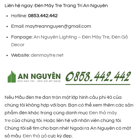
Liên hệ ngay: Đèn Mây Tre Trang Trí An Nguyên
Hotline:
0853.442.442
Email: maytreannguyen@gmail.com
Fanpage:
An Nguyên Lighting – Đèn Mây Tre, Đèn Gỗ
Decor
Website:
denmaytre.net
Nếu Mẫu đèn tre đan tròn một lớp hình cầu phi 40 của
chúng tôi không hợp với bạn. Bạn có thể xem thêm các sản
phẩm đèn khác trong cùng danh mục
Đèn thả mây
tre
của chúng tôi. Hoặc liên hệ với nhân viên chúng tôi.
Chúng tôi sẽ tìm cho bạn nhé! Ngoài ra An Nguyên có một
số mẫu
Đèn thả gỗ
cực kỳ đẹp.