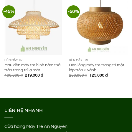
-45%
-50%
ĐÈN MÂY TRE
ĐÈN MÂY TRE
Mẫu đèn mây tre hình nấm thả
Đèn lồng mây tre trang trí một
trần trang trí lạ mắt
lớp tròn 2 vành
Giá
Giá
Giá
Giá
400.000
₫
219.000
₫
250.000
₫
125.000
₫
gốc
hiện
gốc
hiện
là:
tại
là:
tại
400.000 ₫.
là:
250.000 ₫.
là:
219.000 ₫.
125.000 ₫.
LIÊN HỆ NHANH
Cửa hàng Mây Tre An Nguyên