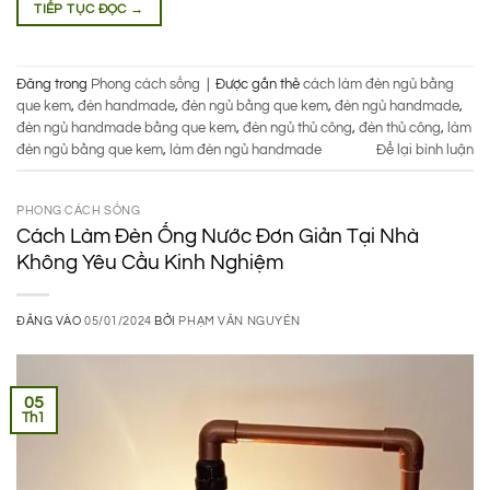
TIẾP TỤC ĐỌC
→
Đăng trong
Phong cách sống
|
Được gắn thẻ
cách làm đèn ngủ bằng
que kem
,
đèn handmade
,
đèn ngủ bằng que kem
,
đèn ngủ handmade
,
đèn ngủ handmade bằng que kem
,
đèn ngủ thủ công
,
đèn thủ công
,
làm
đèn ngủ bằng que kem
,
làm đèn ngủ handmade
Để lại bình luận
PHONG CÁCH SỐNG
Cách Làm Đèn Ống Nước Đơn Giản Tại Nhà
Không Yêu Cầu Kinh Nghiệm
ĐĂNG VÀO
05/01/2024
BỞI
PHẠM VĂN NGUYÊN
05
Th1