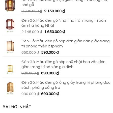
là:
tại
nhà gỗ
930.000 ₫.
là:
Giá
Giá
2.790.000
₫
2.150.000
₫
690.000 ₫.
gốc
hiện
Đèn Gỗ: Mẫu đèn gỗ Nhật thả trần trang trí bàn
là:
tại
ăn nhà hàng Nhật
2.790.000 ₫.
là:
Giá
Giá
2.145.000
₫
1.650.000
₫
2.150.000 ₫.
gốc
hiện
Đèn Gỗ: Mẫu đèn gỗ hộp đơn giản dán giấy trang
là:
tại
trí phòng thiền ở tphcm
2.145.000 ₫.
là:
Giá
Giá
650.000
₫
590.000
₫
1.650.000 ₫.
gốc
hiện
Đèn Gỗ: Mẫu đèn gỗ hộp chữ nhật hoa văn đơn
là:
tại
giản trang trí bàn ăn gia đình
650.000 ₫.
là:
Giá
Giá
920.000
₫
690.000
₫
590.000 ₫.
gốc
hiện
Đèn Gỗ: Mẫu đèn gỗ lồng giấy trang trí phòng đọc
là:
tại
sách, phòng uống trà
920.000 ₫.
là:
Giá
Giá
930.000
₫
690.000
₫
690.000 ₫.
gốc
hiện
là:
tại
BÀI MỚI NHẤT
930.000 ₫.
là: