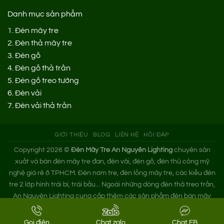
Danh mục sản phẩm
1.
Đèn mây tre
2.
Đèn thả mây tre
3.
Đèn gỗ
4.
Đèn gỗ thả trần
5.
Đèn gỗ treo tường
6.
Đèn vải
7.
Đèn vải thả trần
GIỚI THIỆU
BLOG
LIÊN HỆ
HỎI ĐÁP
Copyright 2026 ©
Đèn Mây Tre An Nguyên Lighting
chuyên sản
xuất và bán đèn mây tre đan, đèn vải, đèn gỗ, đèn thủ công mỹ
nghệ giá rẻ ở TPHCM. Đèn nơm tre, đèn lồng mây tre, các kiểu đèn
tre 2 lớp hình trái bí, trái bầu... Ngoài những dòng đèn thả treo trần,
An Nguyên Lighting cung cấp thêm các sản phẩm đèn bàn mây
tre. Nếu bạn cần tìm xưởng đèn mây tre trang trí hoặc mua đèn tre
đan giá sỉ hãy liên hệ ngay An Nguyên nhé!
Gọi điện
Chat zalo
Chat FB