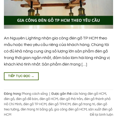
An Nguyên Lighting nhận gia công đèn gỗ TP HCM theo
mẫu hoặc theo yêu cầu riêng của khách hàng. Chúng tôi
có đủ khả năng cung ứng số lượng lớn sản phẩm đèn gỗ
trong thời gian ngắn nhất, đảm bảo làm hài lòng những vị
khách khó tính nhất. Sản phẩm đèn trang […]
TIẾP TỤC ĐỌC
→
Đăng trong
Phong cách sống
|
Được gắn thẻ
cửa hàng đèn gỗ HCM
,
đèn gỗ
,
đèn gỗ để bàn
,
đèn gỗ HCM
,
đèn gỗ thả trần
,
đèn gỗ thành phố
Hồ Chí Minh
,
đèn gỗ TP HCM
,
đèn gỗ TPHCM
,
đèn gỗ trang trí
,
đèn gỗ
treo tường
,
đèn trang trí bằng gỗ
,
gia công đèn gỗ HCM
,
sản xuất đèn gỗ
HCM
Để lại bình luận