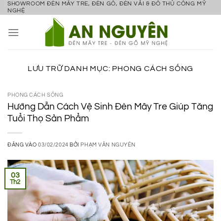
SHOWROOM ĐÈN MÂY TRE, ĐÈN GỖ, ĐÈN VẢI & ĐỒ THỦ CÔNG MỸ
Bỏ
NGHỆ
qua
nội
dung
LƯU TRỮ DANH MỤC:
PHONG CÁCH SỐNG
PHONG CÁCH SỐNG
Hướng Dẫn Cách Vệ Sinh Đèn Mây Tre Giúp Tăng
Tuổi Thọ Sản Phẩm
ĐĂNG VÀO
03/02/2024
BỞI
PHẠM VĂN NGUYÊN
03
Th2