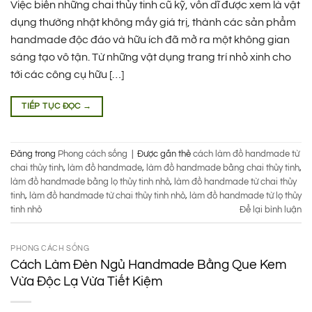
Việc biến những chai thủy tinh cũ kỹ, vốn dĩ được xem là vật
dụng thường nhật không mấy giá trị, thành các sản phẩm
handmade độc đáo và hữu ích đã mở ra một không gian
sáng tạo vô tận. Từ những vật dụng trang trí nhỏ xinh cho
tới các công cụ hữu […]
TIẾP TỤC ĐỌC
→
Đăng trong
Phong cách sống
|
Được gắn thẻ
cách làm đồ handmade từ
chai thủy tinh
,
làm đồ handmade
,
làm đồ handmade bằng chai thủy tinh
,
làm đồ handmade bằng lọ thủy tinh nhỏ
,
làm đồ handmade từ chai thủy
tinh
,
làm đồ handmade từ chai thủy tinh nhỏ
,
làm đồ handmade từ lọ thủy
tinh nhỏ
Để lại bình luận
PHONG CÁCH SỐNG
Cách Làm Đèn Ngủ Handmade Bằng Que Kem
Vừa Độc Lạ Vừa Tiết Kiệm