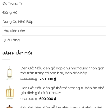
Đồ Trang Trí
Đồng Hồ
Dung Cụ Nhà Bếp
Phụ Kiện Đèn
Quà Tặng
SẢN PHẨM MỚI
Đèn Gỗ: Mẫu đèn gỗ hộp chữ nhật đứng thon gọn
thả trần trang trí bàn bar, bàn đảo bếp
Giá
Giá
990.000
₫
750.000
₫
gốc
hiện
Đèn Gỗ: Mẫu đèn gỗ thả trần trang trí bàn ăn nhỏ
là:
tại
gia đình giá rẻ ở TPHCM
990.000 ₫.
là:
Giá
Giá
930.000
₫
690.000
₫
750.000 ₫.
gốc
hiện
Đèn Gỗ: Mẫu đèn gỗ lục giác trang trí phòng thờ,