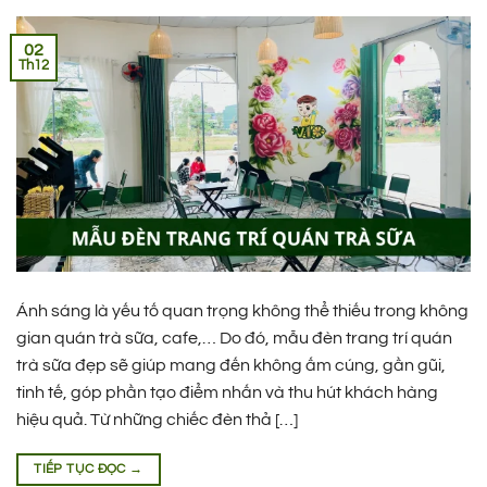
02
Th12
Ánh sáng là yếu tố quan trọng không thể thiếu trong không
gian quán trà sữa, cafe,… Do đó, mẫu đèn trang trí quán
trà sữa đẹp sẽ giúp mang đến không ấm cúng, gần gũi,
tinh tế, góp phần tạo điểm nhấn và thu hút khách hàng
hiệu quả. Từ những chiếc đèn thả […]
TIẾP TỤC ĐỌC
→