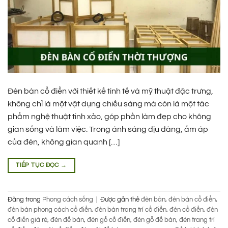
Đèn bàn cổ điển với thiết kế tinh tế và mỹ thuật đặc trưng,
không chỉ là một vật dụng chiếu sáng mà còn là một tác
phẩm nghệ thuật tinh xảo, góp phần làm đẹp cho không
gian sống và làm việc. Trong ánh sáng dịu dàng, ấm áp
của đèn, không gian quanh […]
TIẾP TỤC ĐỌC
→
Đăng trong
Phong cách sống
|
Được gắn thẻ
đèn bàn
,
đèn bàn cổ điển
,
đèn bàn phong cách cổ điển
,
đèn bàn trang trí cổ điển
,
đèn cổ điển
,
đèn
cổ điển giá rẻ
,
đèn để bàn
,
đèn gỗ cổ điển
,
đèn gỗ để bàn
,
đèn trang trí