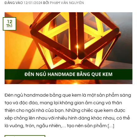
ĐĂNG VÀO
12/01/2024
BỞI
PHẠM VĂN NGUYÊN
12
Th1
Đèn ngủ handmade bằng que kem là một sản phẩm sáng
tạo và độc đáo, mang lại không gian ấm cúng và thân
thiện cho ngôi nhà của bạn. Những chiếc que kem được
xếp chồng lên nhau với nhiều hình dáng khác nhau, có thể
là vuông, tròn, ngẫu nhiên,… tạo nên sản phẩm […]