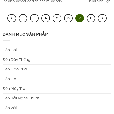
cổ điển
,
đèn vải cổ điển
,
đèn vải để bàn
Để lại bình luận
1
…
4
5
6
7
8
DANH MỤC SẢN PHẨM
Đèn Cói
Đèn Dây Thừng
Đèn Gáo Dừa
Đèn Gỗ
Đèn Mây Tre
Đèn Sắt Nghệ Thuật
Đèn Vải