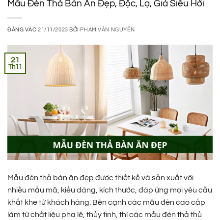
Mẫu Đèn Thả Bàn Ăn Đẹp, Độc, Lạ, Giá Siêu Hời
ĐĂNG VÀO
21/11/2023
BỞI
PHẠM VĂN NGUYÊN
21
Th11
Mẫu đèn thả bàn ăn đẹp được thiết kế và sản xuất với
nhiều mẫu mã, kiểu dáng, kích thước, đáp ứng mọi yêu cầu
khắt khe từ khách hàng. Bên cạnh các mẫu đèn cao cấp
làm từ chất liệu pha lê, thủy tinh, thì các mẫu đèn thả thủ