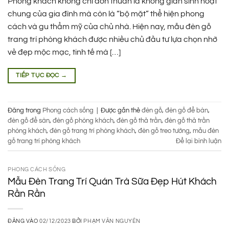
Phòng khách không chỉ đơn thuần là không gian sinh hoạt
chung của gia đình mà còn là “bộ mặt” thể hiện phong
cách và gu thẩm mỹ của chủ nhà. Hiện nay, mẫu đèn gỗ
trang trí phòng khách được nhiều chủ đầu tư lựa chọn nhờ
vẻ đẹp mộc mạc, tinh tế mà […]
TIẾP TỤC ĐỌC
→
Đăng trong
Phong cách sống
|
Được gắn thẻ
đèn gỗ
,
đèn gỗ để bàn
,
đèn gỗ để sàn
,
đèn gỗ phòng khách
,
đèn gỗ thả trần
,
đèn gỗ thả trần
phòng khách
,
đèn gỗ trang trí phòng khách
,
đèn gỗ treo tường
,
mẫu đèn
gỗ trang trí phòng khách
Để lại bình luận
PHONG CÁCH SỐNG
Mẫu Đèn Trang Trí Quán Trà Sữa Đẹp Hút Khách
Rần Rần
ĐĂNG VÀO
02/12/2023
BỞI
PHẠM VĂN NGUYÊN