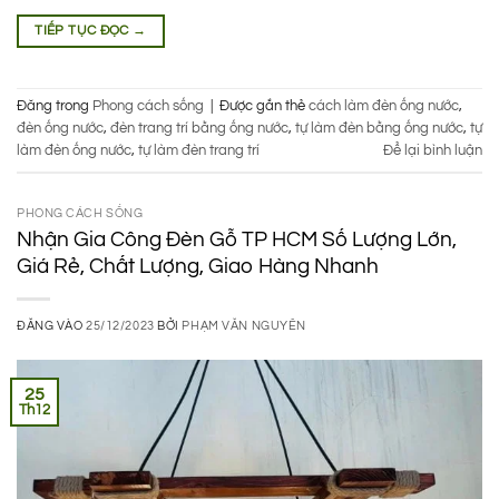
TIẾP TỤC ĐỌC
→
Đăng trong
Phong cách sống
|
Được gắn thẻ
cách làm đèn ống nước
,
đèn ống nước
,
đèn trang trí bằng ống nước
,
tự làm đèn bằng ống nước
,
tự
làm đèn ống nước
,
tự làm đèn trang trí
Để lại bình luận
PHONG CÁCH SỐNG
Nhận Gia Công Đèn Gỗ TP HCM Số Lượng Lớn,
Giá Rẻ, Chất Lượng, Giao Hàng Nhanh
ĐĂNG VÀO
25/12/2023
BỞI
PHẠM VĂN NGUYÊN
25
Th12