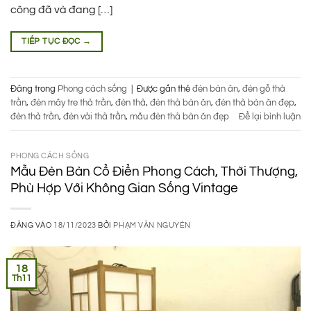
công đã và đang […]
TIẾP TỤC ĐỌC
→
Đăng trong
Phong cách sống
|
Được gắn thẻ
đèn bàn ăn
,
đèn gỗ thả
trần
,
đèn mây tre thả trần
,
đèn thả
,
đèn thả bàn ăn
,
đèn thả bàn ăn đẹp
,
đèn thả trần
,
đèn vải thả trần
,
mẫu đèn thả bàn ăn đẹp
Để lại bình luận
PHONG CÁCH SỐNG
Mẫu Đèn Bàn Cổ Điển Phong Cách, Thời Thượng,
Phù Hợp Với Không Gian Sống Vintage
ĐĂNG VÀO
18/11/2023
BỞI
PHẠM VĂN NGUYÊN
18
Th11