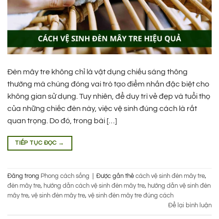
Đèn mây tre không chỉ là vật dụng chiếu sáng thông
thường mà chúng đóng vai trò tạo điểm nhấn đặc biệt cho
không gian sử dụng. Tuy nhiên, để duy trì vẻ đẹp và tuổi thọ
của những chiếc đèn này, việc vệ sinh đúng cách là rất
quan trọng. Do đó, trong bài […]
TIẾP TỤC ĐỌC
→
Đăng trong
Phong cách sống
|
Được gắn thẻ
cách vệ sinh đèn mây tre
,
đèn mây tre
,
hướng dẫn cách vệ sinh đèn mây tre
,
hướng dẫn vệ sinh đèn
mây tre
,
vệ sinh đèn mây tre
,
vệ sinh đèn mây tre đúng cách
Để lại bình luận