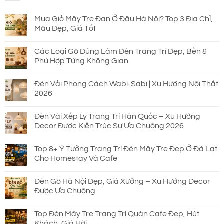
690.000 ₫.
Mua Giỏ Mây Tre Đan Ở Đâu Hà Nội? Top 3 Địa Chỉ,
Mẫu Đẹp, Giá Tốt
Các Loại Gỗ Dùng Làm Đèn Trang Trí Đẹp, Bền &
Phù Hợp Từng Không Gian
Đèn Vải Phong Cách Wabi-Sabi | Xu Hướng Nội Thất
2026
Đèn Vải Xếp Ly Trang Trí Hàn Quốc – Xu Hướng
Decor Được Kiến Trúc Sư Ưa Chuộng 2026
Top 8+ Ý Tưởng Trang Trí Đèn Mây Tre Đẹp Ở Đà Lạt
Cho Homestay Và Cafe
Đèn Gỗ Hà Nội Đẹp, Giá Xưởng – Xu Hướng Decor
Được Ưa Chuộng
Top Đèn Mây Tre Trang Trí Quán Cafe Đẹp, Hút
Khách, Giá Hời