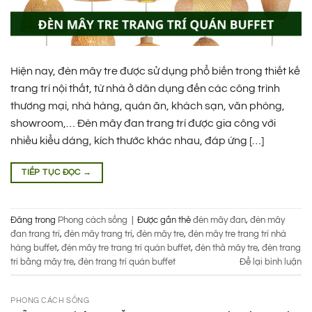
Hiện nay, đèn mây tre được sử dụng phổ biến trong thiết kế
trang trí nội thất, từ nhà ở dân dụng đến các công trình
thương mại, nhà hàng, quán ăn, khách sạn, văn phòng,
showroom,… Đèn mây đan trang trí được gia công với
nhiều kiểu dáng, kích thước khác nhau, đáp ứng […]
TIẾP TỤC ĐỌC
→
Đăng trong
Phong cách sống
|
Được gắn thẻ
đèn mây đan
,
đèn mây
đan trang trí
,
đèn mây trang trí
,
đèn mây tre
,
đèn mây tre trang trí nhà
hàng buffet
,
đèn mây tre trang trí quán buffet
,
đèn thả mây tre
,
đèn trang
trí bằng mây tre
,
đèn trang trí quán buffet
Để lại bình luận
PHONG CÁCH SỐNG