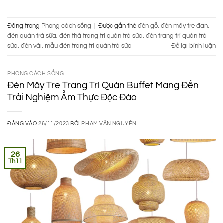
Đăng trong
Phong cách sống
|
Được gắn thẻ
đèn gỗ
,
đèn mây tre đan
,
đèn quán trà sữa
,
đèn thả trang trí quán trà sữa
,
đèn trang trí quán trà
sữa
,
đèn vải
,
mẫu đèn trang trí quán trà sữa
Để lại bình luận
PHONG CÁCH SỐNG
Đèn Mây Tre Trang Trí Quán Buffet Mang Đến
Trải Nghiệm Ẩm Thực Độc Đáo
ĐĂNG VÀO
26/11/2023
BỞI
PHẠM VĂN NGUYÊN
26
Th11