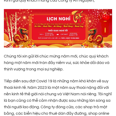
Kính gửi quý khách hàng của Công ty An Nguyên,
Chúng tôi xin gửi lời chúc mừng năm mới, chúc quý khách
hàng một năm mới tràn đầy niềm vui, sức khỏe dồi dào và
thịnh vượng trong mọi sự nghiệp.
Tiếp diễn sau đợt Covid 19 là những năm khó khăn về suy
thoái kinh tế. Năm 2023 là một năm suy thoái nặng đối với
nền kinh tế thế giới nói chung và Việt Nam nói riêng. Tôi nghĩ
là bạn cũng có thể cảm nhận được sau những làn sóng sa
thải người lao động. Công ty đóng cửa, các shop trả mặt
bằng, các biển hiệu cho thuê dán đầy đường, shop online