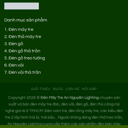
Danh mục sản phẩm
1.
Đèn mây tre
2.
Đèn thả mây tre
3.
Đèn gỗ
4.
Đèn gỗ thả trần
5.
Đèn gỗ treo tường
6.
Đèn vải
7.
Đèn vải thả trần
GIỚI THIỆU
BLOG
LIÊN HỆ
HỎI ĐÁP
Copyright 2026 ©
Đèn Mây Tre An Nguyên Lighting
chuyên sản
xuất và bán đèn mây tre đan, đèn vải, đèn gỗ, đèn thủ công mỹ
nghệ giá rẻ ở TPHCM. Đèn nơm tre, đèn lồng mây tre, các kiểu đèn
tre 2 lớp hình trái bí, trái bầu... Ngoài những dòng đèn thả treo trần,
An Nguyên Lighting cung cấp thêm các sản phẩm đèn bàn mây