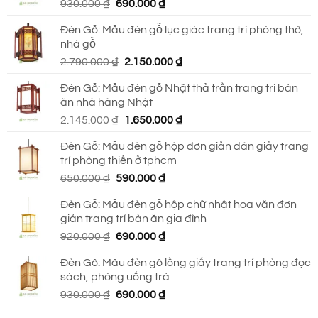
Giá
Giá
930.000
₫
690.000
₫
750.000 ₫.
gốc
hiện
Đèn Gỗ: Mẫu đèn gỗ lục giác trang trí phòng thờ,
là:
tại
nhà gỗ
930.000 ₫.
là:
Giá
Giá
2.790.000
₫
2.150.000
₫
690.000 ₫.
gốc
hiện
Đèn Gỗ: Mẫu đèn gỗ Nhật thả trần trang trí bàn
là:
tại
ăn nhà hàng Nhật
2.790.000 ₫.
là:
Giá
Giá
2.145.000
₫
1.650.000
₫
2.150.000 ₫.
gốc
hiện
Đèn Gỗ: Mẫu đèn gỗ hộp đơn giản dán giấy trang
là:
tại
trí phòng thiền ở tphcm
2.145.000 ₫.
là:
Giá
Giá
650.000
₫
590.000
₫
1.650.000 ₫.
gốc
hiện
Đèn Gỗ: Mẫu đèn gỗ hộp chữ nhật hoa văn đơn
là:
tại
giản trang trí bàn ăn gia đình
650.000 ₫.
là:
Giá
Giá
920.000
₫
690.000
₫
590.000 ₫.
gốc
hiện
Đèn Gỗ: Mẫu đèn gỗ lồng giấy trang trí phòng đọc
là:
tại
sách, phòng uống trà
920.000 ₫.
là:
Giá
Giá
930.000
₫
690.000
₫
690.000 ₫.
gốc
hiện