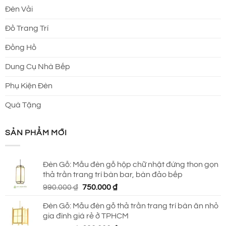
Đèn Vải
Đồ Trang Trí
Đồng Hồ
Dung Cụ Nhà Bếp
Phụ Kiện Đèn
Quà Tặng
SẢN PHẨM MỚI
Đèn Gỗ: Mẫu đèn gỗ hộp chữ nhật đứng thon gọn
thả trần trang trí bàn bar, bàn đảo bếp
Giá
Giá
990.000
₫
750.000
₫
gốc
hiện
Đèn Gỗ: Mẫu đèn gỗ thả trần trang trí bàn ăn nhỏ
là:
tại
gia đình giá rẻ ở TPHCM
990.000 ₫.
là: