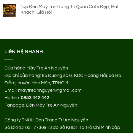
Top Đèn Mây Tre Trang Trí Quán Cafe Đẹp, Hút
Khách, Giá Hời
LIÊN HỆ NHANH
Cửa hàng Mây Tre An Nguyên
Địa chỉ cửa hàng:
85 Đường số 6, KDC Hoàng Hải, xã Bà
Điểm, huyện Hóc Môn, TPHCM.
Email: maytreannguyen@gmail.com
Hotline:
0853 442 442
Fanpage:
Đèn Mây Tre An Nguyên
Công ty TNHH Đèn Trang Trí An Nguyên
Số ĐKKD: 0317736913 do Sở KHĐT Tp. Hồ Chí Minh cấp