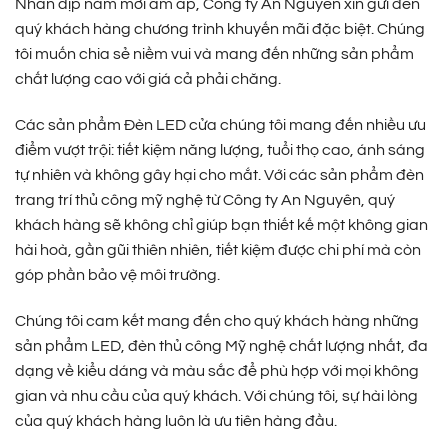
Nhân dịp năm mới ấm áp, Công ty An Nguyên xin gửi đến
quý khách hàng chương trình khuyến mãi đặc biệt. Chúng
tôi muốn chia sẻ niềm vui và mang đến những sản phẩm
chất lượng cao với giá cả phải chăng.
Các sản phẩm Đèn LED cửa chúng tôi mang đến nhiều ưu
điểm vượt trội: tiết kiệm năng lượng, tuổi thọ cao, ánh sáng
tự nhiên và không gây hại cho mắt. Với các sản phẩm đèn
trang trí thủ công mỹ nghệ từ Công ty An Nguyên, quý
khách hàng sẽ không chỉ giúp bạn thiết kế một không gian
hài hoà, gần gũi thiên nhiên, tiết kiệm được chi phí mà còn
góp phần bảo vệ môi trường.
Chúng tôi cam kết mang đến cho quý khách hàng những
sản phẩm LED, đèn thủ công Mỹ nghệ chất lượng nhất, đa
dạng về kiểu dáng và màu sắc để phù hợp với mọi không
gian và nhu cầu của quý khách. Với chúng tôi, sự hài lòng
của quý khách hàng luôn là ưu tiên hàng đầu.