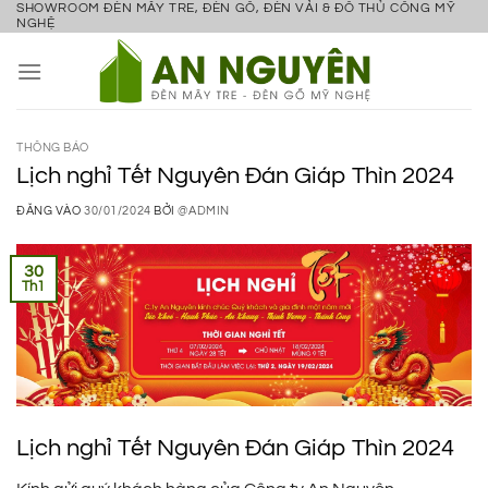
SHOWROOM ĐÈN MÂY TRE, ĐÈN GỖ, ĐÈN VẢI & ĐỒ THỦ CÔNG MỸ
Bỏ
NGHỆ
qua
nội
dung
THÔNG BÁO
Lịch nghỉ Tết Nguyên Đán Giáp Thìn 2024
ĐĂNG VÀO
30/01/2024
BỞI
@ADMIN
30
Th1
Lịch nghỉ Tết Nguyên Đán Giáp Thìn 2024