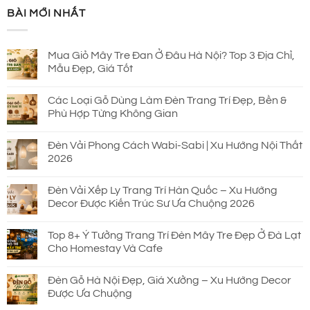
là:
tại
BÀI MỚI NHẤT
930.000 ₫.
là:
690.000 ₫.
Mua Giỏ Mây Tre Đan Ở Đâu Hà Nội? Top 3 Địa Chỉ,
Mẫu Đẹp, Giá Tốt
Các Loại Gỗ Dùng Làm Đèn Trang Trí Đẹp, Bền &
Phù Hợp Từng Không Gian
Đèn Vải Phong Cách Wabi-Sabi | Xu Hướng Nội Thất
2026
Đèn Vải Xếp Ly Trang Trí Hàn Quốc – Xu Hướng
Decor Được Kiến Trúc Sư Ưa Chuộng 2026
Top 8+ Ý Tưởng Trang Trí Đèn Mây Tre Đẹp Ở Đà Lạt
Cho Homestay Và Cafe
Đèn Gỗ Hà Nội Đẹp, Giá Xưởng – Xu Hướng Decor
Được Ưa Chuộng