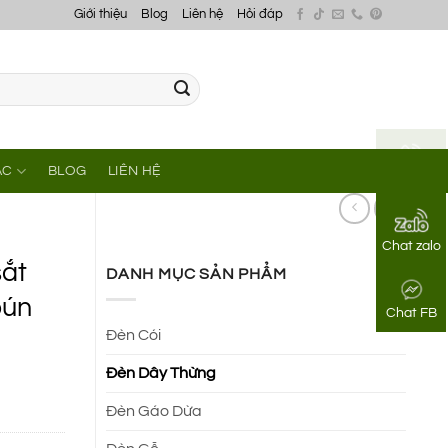
Giới thiệu
Blog
Liên hệ
Hỏi đáp
ÁC
BLOG
LIÊN HỆ
Gọi điện
Chat zalo
sắt
DANH MỤC SẢN PHẨM
bún
Chat FB
Đèn Cói
Đèn Dây Thừng
Đèn Gáo Dừa