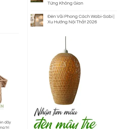
Từng Không Gian
Đèn Vải Phong Cách Wabi-Sabi |
Xu Hướng Nội Thất 2026
èn dây
ng trí