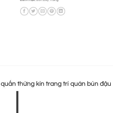
là:
tại
995.000 ₫.
là:
645.000 ₫.
quấn thừng kín trang trí quán bún đậu