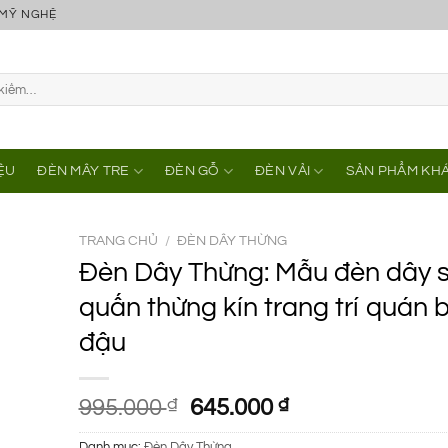
 MỸ NGHỆ
IỆU
ĐÈN MÂY TRE
ĐÈN GỖ
ĐÈN VẢI
SẢN PHẨM KH
TRANG CHỦ
/
ĐÈN DÂY THỪNG
Đèn Dây Thừng: Mẫu đèn dây 
quấn thừng kín trang trí quán 
đậu
Giá
Giá
995.000
₫
645.000
₫
gốc
hiện
Danh mục:
Đèn Dây Thừng