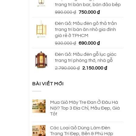
trang trí bàn bar, bàn đảo bếp
Giá
Giá
990.000
₫
750.000
₫
gốc
hiện
Đèn Gỗ: Mẫu đèn gỗ thả trần
là:
tại
trang trí bàn ăn nhỏ gia đình
990.000 ₫.
là:
giá rẻ ở TPHCM
750.000 ₫.
Giá
Giá
930.000
₫
690.000
₫
gốc
hiện
Đèn Gỗ: Mẫu đèn gỗ lục giác
là:
tại
trang trí phòng thờ, nhà gỗ
930.000 ₫.
là:
Giá
Giá
2.790.000
₫
2.150.000
₫
690.000 ₫.
gốc
hiện
là:
tại
BÀI VIẾT MỚI
2.790.000 ₫.
là:
2.150.000 ₫.
Mua Giỏ Mây Tre Đan Ở Đâu Hà
Nội? Top 3 Địa Chỉ, Mẫu Đẹp, Giá
Tốt
Các Loại Gỗ Dùng Làm Đèn
Trang Trí Đẹp, Bền & Phù Hợp