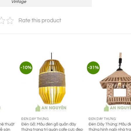
Vintage
Rate this product
-10%
-31%
ĐÈN DÂY THỪNG
ĐÈN DÂY THỪNG
hệ thuật
Đèn Gỗ: Mẫu đèn gỗ quấn đây
Đèn Dây Thừng: Mẫu đ
đề sàn
thừng trang trí quán cafe cực đẹp
thừng hình ngôi nhà tra