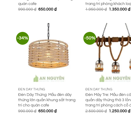
quán cafe
trang trí phòng khách loạ
Giá
Giá
Giá
990.000
₫
650.000
₫
1.950.000
₫
1.350.000
₫
gốc
hiện
gốc
là:
tại
là:
990.000 ₫.
là:
1.950.000 ₫.
650.000 ₫.
-34%
-50%
ĐÈN DÂY THỪNG
ĐÈN DÂY THỪNG
Đèn Dây Thừng: Mẫu đèn dây
Đèn Mây Tre: Mẫu đèn câ
thừng lớn quấn khung sắt trang
quấn dây thừng thả 3 lồn
trí cho quán cafe
trang trí phòng cách cổ 
Giá
Giá
Giá
990.000
₫
650.000
₫
2.500.000
₫
1.250.000
₫
gốc
hiện
gốc
là:
tại
là:
990.000 ₫.
là:
2.500.000 ₫.
650.000 ₫.