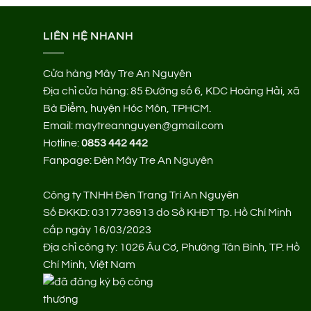
LIÊN HỆ NHANH
Cửa hàng Mây Tre An Nguyên
Địa chỉ cửa hàng:
85 Đường số 6, KDC Hoàng Hải, xã
Bà Điểm, huyện Hóc Môn, TPHCM.
Email: maytreannguyen@gmail.com
Hotline:
0853 442 442
Fanpage:
Đèn Mây Tre An Nguyên
Công ty TNHH Đèn Trang Trí An Nguyên
Số ĐKKD: 0317736913 do Sở KHĐT Tp. Hồ Chí Minh
cấp ngày 16/03/2023
Địa chỉ công ty: 1026 Âu Cơ, Phường Tân Bình, TP. Hồ
Chí Minh, Việt Nam