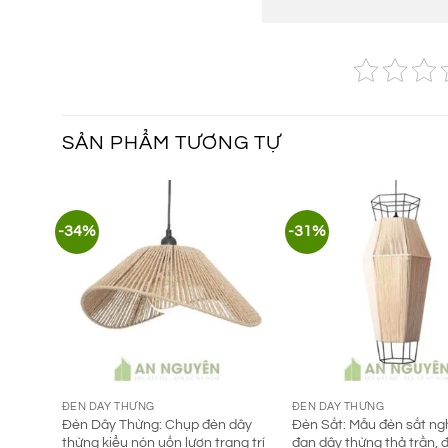
SẢN PHẨM TƯƠNG TỰ
-34%
-31%
ĐÈN DÂY THỪNG
ĐÈN DÂY THỪNG
Đèn Dây Thừng: Chụp đèn dây
Đèn Sắt: Mẫu đèn sắt ng
thừng kiểu nón uốn lượn trang trí
đan dây thừng thả trần, 