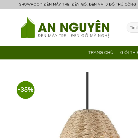
Bỏ
SHOWROOM ĐÈN MÂY TRE, ĐÈN GỖ, ĐÈN VẢI & ĐỒ THỦ CÔNG
qua
nội
Tìm
dung
kiếm:
TRANG CHỦ
GIỚI TH
-35%