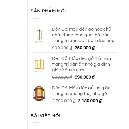
SẢN PHẨM MỚI
Đèn Gỗ: Mẫu đèn gỗ hộp chữ
nhật đứng thon gọn thả trần
trang trí bàn bar, bàn đảo bếp
Giá
Giá
990.000
₫
750.000
₫
gốc
hiện
Đèn Gỗ: Mẫu đèn gỗ thả trần
là:
tại
trang trí bàn ăn nhỏ gia đình
990.000 ₫.
là:
giá rẻ ở TPHCM
750.000 ₫.
Giá
Giá
930.000
₫
690.000
₫
gốc
hiện
Đèn Gỗ: Mẫu đèn gỗ lục giác
là:
tại
trang trí phòng thờ, nhà gỗ
930.000 ₫.
là:
Giá
Giá
2.790.000
₫
2.150.000
₫
690.000 ₫.
gốc
hiện
là:
tại
BÀI VIẾT MỚI
2.790.000 ₫.
là:
2.150.000 ₫.