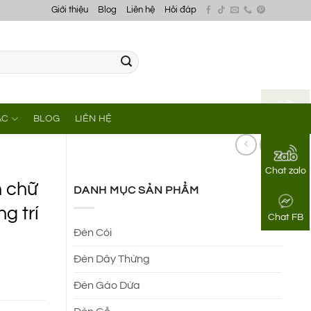
Giới thiệu
Blog
Liên hệ
Hỏi đáp
ÁC
BLOG
LIÊN HỆ
Gọi điện
Chat zalo
h chữ
DANH MỤC SẢN PHẨM
g trí
Chat FB
Đèn Cói
Đèn Dây Thừng
Đèn Gáo Dừa