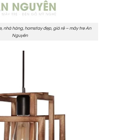
e, nhà hàng, homstay đẹp, giá rẻ – mây tre An
Nguyên