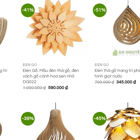
-41%
-51%
ĐÈN GỖ
ĐÈN GỖ
 trí
Đèn Gỗ: Mẫu đèn thả gỗ, đèn
Đèn thả gỗ trang trí p
vách gỗ cánh hoa sen nhỏ
hình giọt nước
DG022
Giá
Gi
700.000
₫
345.000
₫
n
gốc
hi
Giá
Giá
1.000.000
₫
590.000
₫
là:
tạ
gốc
hiện
700.000 ₫.
là:
là:
tại
000 ₫.
34
1.000.000 ₫.
là:
590.000 ₫.
-39%
-45%