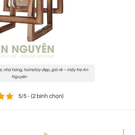
e, nhà hàng, homstay đẹp, giá rẻ – mây tre An
Nguyên
5/5 - (2 bình chọn)