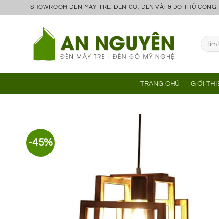
Bỏ
SHOWROOM ĐÈN MÂY TRE, ĐÈN GỖ, ĐÈN VẢI & ĐỒ THỦ CÔNG
qua
nội
Tìm
dung
kiếm:
TRANG CHỦ
GIỚI TH
-45%