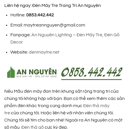
Liên hệ ngay: Đèn Mây Tre Trang Trí An Nguyên
Hotline:
0853.442.442
Email: maytreannguyen@gmail.com
Fanpage:
An Nguyên Lighting – Đèn Mây Tre, Đèn Gỗ
Decor
Website:
denmaytre.net
Nếu Mẫu đèn mây đan trên khung sắt rộng trang trí của
chúng tôi không hợp với bạn. Bạn có thể xem thêm các sản
phẩm đèn khác trong cùng danh mục
Đèn thả mây
tre
của chúng tôi. Hoặc liên hệ với nhân viên chúng tôi.
Chúng tôi sẽ tìm cho bạn nhé! Ngoài ra An Nguyên có một
số mẫu
Đèn thả gỗ
cực kỳ đẹp.