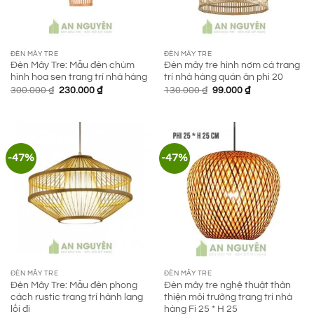
ĐÈN MÂY TRE
ĐÈN MÂY TRE
Đèn Mây Tre: Mẫu đèn chùm
Đèn mây tre hình nơm cá trang
hình hoa sen trang trí nhà hàng
trí nhà hàng quán ăn phi 20
Giá
Giá
Giá
Giá
300.000
₫
230.000
₫
130.000
₫
99.000
₫
gốc
hiện
gốc
hiện
là:
tại
là:
tại
300.000 ₫.
là:
130.000 ₫.
là:
230.000 ₫.
99.000 ₫.
-47%
-47%
ĐÈN MÂY TRE
ĐÈN MÂY TRE
Đèn Mây Tre: Mẫu đèn phong
Đèn mây tre nghệ thuật thân
cách rustic trang trí hành lang
thiện môi trường trang trí nhà
lối đi
hàng Fi 25 * H 25