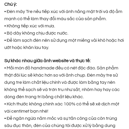
Chú ý:
• Đèn mây Tre nếu tiếp xúc với ánh nắng mặt trời và độ ẩm
mạnh có thể làm thay đổi màu sắc của sản phẩm.
• Không tiếp xúc với mưa.
• Bộ dây không chịu được nước.
• Để làm sạch đèn nên sử dụng một miếng vải khô hoặc hơi
ướt hoặc khăn lau tay.
Sự khác nhau giữa ảnh website và thực tế:
• Mỗi món đồ handmade đều có nét độc đáo. Sản phẩm
thật đôi lúc sẽ khác hơn so với ảnh chụp. Đèn mây tre sử
dụng tre làm chất liệu chính và được làm bằng tay nên
không thể sạch sẽ và trơn tru như sắt, nhôm hay hay các
dòng đèn trang trí bằng chất liệu khác.
• Kích thước không chính xác 100% có thể sẽ xê dịch một
vài centimet bạn nhé!
• Để ngăn ngừa nấm mốc và sự tấn công của côn trùng
sâu đục thân, đèn của chúng tôi được xử lý bằng dung