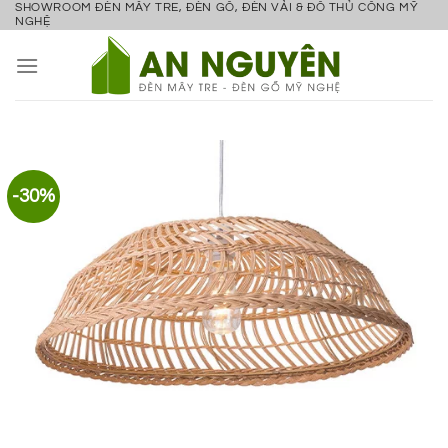
SHOWROOM ĐÈN MÂY TRE, ĐÈN GỖ, ĐÈN VẢI & ĐỒ THỦ CÔNG MỸ
Bỏ
NGHỆ
qua
nội
dung
-30%