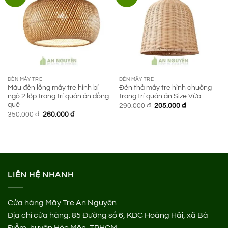
ĐÈN MÂY TRE
ĐÈN MÂY TRE
Mẫu đèn lồng mây tre hình bí
Đèn thả mây tre hình chuông
ngô 2 lớp trang trí quán ăn đồng
trang trí quán ăn Size Vừa
quê
Giá
Giá
290.000
₫
205.000
₫
gốc
hiện
Giá
Giá
350.000
₫
260.000
₫
là:
tại
gốc
hiện
290.000 ₫.
là:
là:
tại
205.000 ₫.
350.000 ₫.
là:
260.000 ₫.
LIÊN HỆ NHANH
Cửa hàng Mây Tre An Nguyên
Địa chỉ cửa hàng:
85 Đường số 6, KDC Hoàng Hải, xã Bà
Điểm, huyện Hóc Môn, TPHCM.