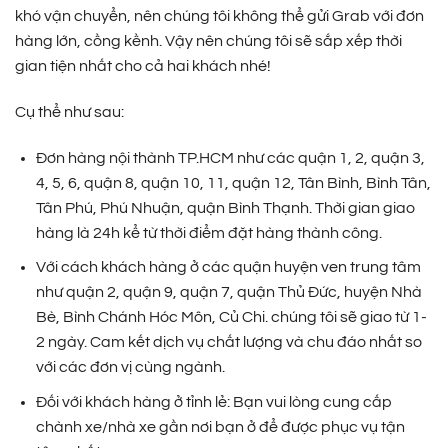
khó vận chuyển, nên chúng tôi không thể gửi Grab với đơn
hàng lớn, cồng kềnh. Vậy nên chúng tôi sẽ sắp xếp thời
gian tiện nhất cho cả hai khách nhé!
Cụ thể như sau:
Đơn hàng nội thành TP.HCM như các quận 1, 2, quận 3,
4, 5, 6, quận 8, quận 10, 11, quận 12, Tân Bình, Bình Tân,
Tân Phú, Phú Nhuận, quận Bình Thạnh. Thời gian giao
hàng là 24h kể từ thời điểm đặt hàng thành công.
Với cách khách hàng ở các quận huyện ven trung tâm
như quận 2, quận 9, quận 7, quận Thủ Đức, huyện Nhà
Bè, Bình Chánh Hóc Môn, Củ Chi. chúng tôi sẽ giao từ 1-
2 ngày. Cam kết dịch vụ chất lượng và chu đáo nhất so
với các đơn vị cùng ngành.
Đối với khách hàng ở tỉnh lẻ: Bạn vui lòng cung cấp
chành xe/nhà xe gần nơi bạn ở để được phục vụ tận