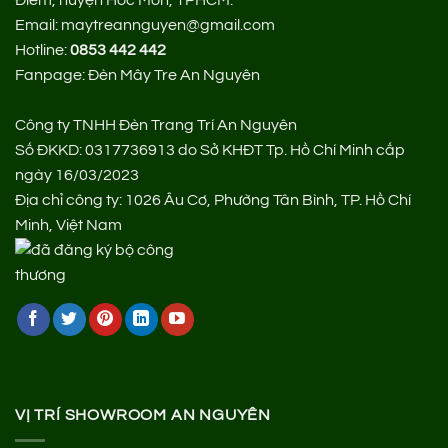
Email: maytreannguyen@gmail.com
Hotline:
0853 442 442
Fanpage:
Đèn Mây Tre An Nguyên
Công ty TNHH Đèn Trang Trí An Nguyên
Số ĐKKD: 0317736913 do Sở KHĐT Tp. Hồ Chí Minh cấp
ngày 16/03/2023
Địa chỉ công ty: 1026 Âu Cơ, Phường Tân Bình, TP. Hồ Chí
Minh, Việt Nam
VỊ TRÍ SHOWROOM AN NGUYÊN