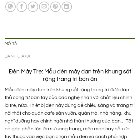
395.000 ₫.
là:
275.000 ₫.
MÔ TẢ
ĐÁNH GIÁ (0)
Đèn Mây Tre: Mẫu đèn mây đan trên khung sắt
rộng trang trí bàn ăn
Mẫu đèn mây đan trên khung sắt rộng trang trí được làm
thủ công từ bàn tay của các nghệ nhân với chất liệu chính
là tre, nứa. Thiết bị đèn này dùng để chiếu sáng và trang trí
nội thất cho quán cafe sân vườn, quán trà, nhà hàng, khu
nghĩ dưỡng hay chính ngôi nhà thân thương của bạn… Tất
cả góp phần tôn lên sự sang trọng, mộc mạc hay cổ xưa
tùy thuộc vào việc bạn chọn mẫu đèn và cách phối hợp