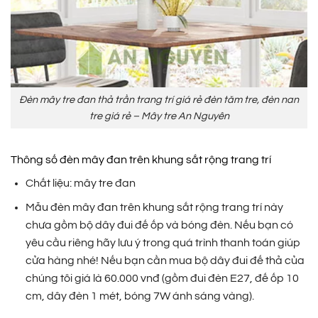
Đèn mây tre đan thả trần trang trí giá rẻ đèn tăm tre, đèn nan
tre giá rẻ – Mây tre An Nguyên
Thông số đèn mây đan trên khung sắt rộng trang trí
Chất liệu: mây tre đan
Mẫu đèn mây đan trên khung sắt rộng trang trí này
chưa gồm bộ dây đui đế ốp và bóng đèn. Nếu bạn có
yêu cầu riêng hãy lưu ý trong quá trình thanh toán giúp
cửa hàng nhé! Nếu bạn cần mua bộ dây đui đế thả của
chúng tôi giá là 60.000 vnđ (gồm đui đèn E27, đế ốp 10
cm, dây đèn 1 mét, bóng 7W ánh sáng vàng).