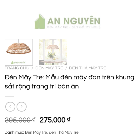
TRANG CHỦ
/
ĐÈN MÂY TRE
/
ĐÈN THẢ MÂY TRE
Đèn Mây Tre: Mẫu đèn mây đan trên khung
sắt rộng trang trí bàn ăn
Giá
Giá
395.000
₫
275.000
₫
gốc
hiện
Danh mục:
Đèn Mây Tre
,
Đèn Thả Mây Tre
là:
tại