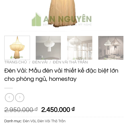
TRANG CHỦ
/
ĐÈN VẢI
/
ĐÈN VẢI THẢ TRẦN
Đèn Vải: Mẫu đèn vải thiết kế đặc biệt lớn
cho phòng ngủ, homestay
Giá
Giá
2.950.000
₫
2.450.000
₫
gốc
hiện
Danh mục:
Đèn Vải
,
Đèn Vải Thả Trần
là:
tại