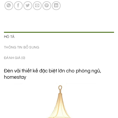
2.950.000 ₫.
là:
2.450.000 ₫.
MÔ TẢ
THÔNG TIN BỔ SUNG
ĐÁNH GIÁ (0)
Đèn vải thiết kế đặc biệt lớn cho phòng ngủ,
homestay