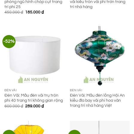
phòng ngủ hình chóp cụt trang
vải kiểu tròn vải phi trơn trang
trí phi 25
trí nhà hàng
Giá
Giá
450.000
₫
185.000
₫
gốc
hiện
là:
tại
450.000 ₫.
là:
185.000 ₫.
-52%
ĐÈN VẢI
ĐÈN VẢI
Đèn Vải: Mẫu đèn vải trụ tròn
Đèn Vải: Mẫu đèn lồng Hội An
phi 40 trang trí không gian rộng
kiểu đĩa bay vải phi hoa văn
trang trí nhà hàng Việt
Giá
Giá
600.000
₫
289.000
₫
gốc
hiện
là:
tại
600.000 ₫.
là:
289.000 ₫.