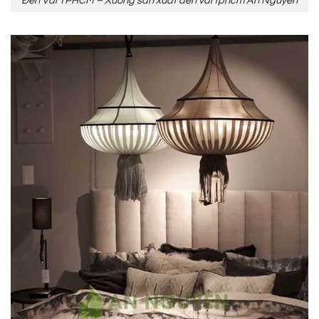
Đèn Vải TPHCM – Xưởng sản xuất đèn vải tphcm An Nguyên