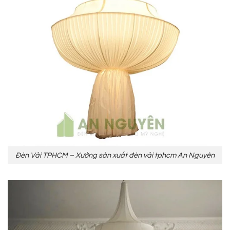
Đèn Vải TPHCM – Xưởng sản xuất đèn vải tphcm An Nguyên