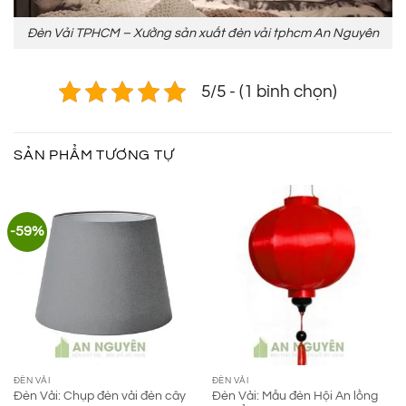
Đèn Vải TPHCM – Xưởng sản xuất đèn vải tphcm An Nguyên
5/5 - (1 bình chọn)
SẢN PHẨM TƯƠNG TỰ
-59%
ĐÈN VẢI
ĐÈN VẢI
Đèn Vải: Chụp đèn vải đèn cây
Đèn Vải: Mẫu đèn Hội An lồng