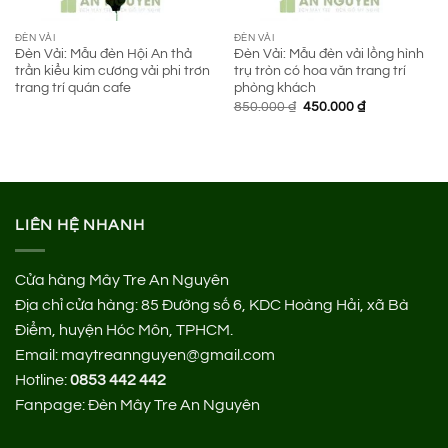
ĐÈN VẢI
ĐÈN VẢI
Đèn Vải: Mẫu đèn Hội An thả
Đèn Vải: Mẫu đèn vải lồng hình
trần kiểu kim cương vải phi trơn
trụ tròn có hoa văn trang trí
trang trí quán cafe
phòng khách
Giá
Giá
850.000
₫
450.000
₫
gốc
hiện
là:
tại
850.000 ₫.
là:
450.000 ₫.
LIÊN HỆ NHANH
Cửa hàng Mây Tre An Nguyên
Địa chỉ cửa hàng:
85 Đường số 6, KDC Hoàng Hải, xã Bà
Điểm, huyện Hóc Môn, TPHCM.
Email: maytreannguyen@gmail.com
Hotline:
0853 442 442
Fanpage:
Đèn Mây Tre An Nguyên