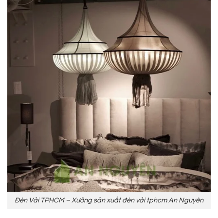
Đèn Vải TPHCM – Xưởng sản xuất đèn vải tphcm An Nguyên