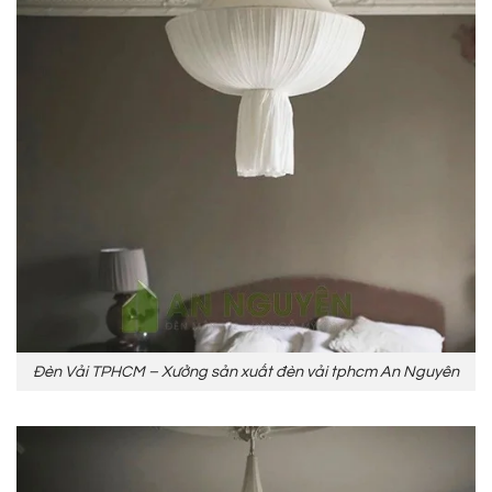
Đèn Vải TPHCM – Xưởng sản xuất đèn vải tphcm An Nguyên