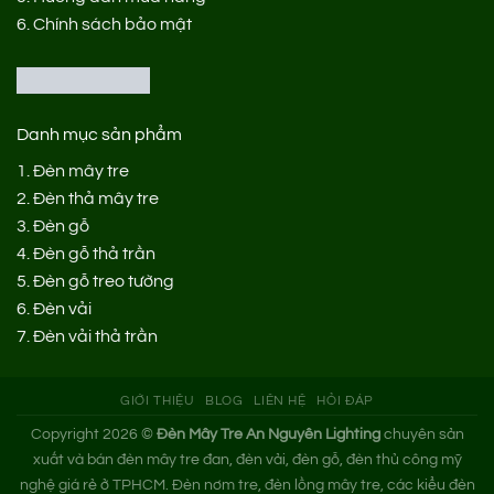
6.
Chính sách bảo mật
Danh mục sản phẩm
1.
Đèn mây tre
2.
Đèn thả mây tre
3.
Đèn gỗ
4.
Đèn gỗ thả trần
5.
Đèn gỗ treo tường
6.
Đèn vải
7.
Đèn vải thả trần
GIỚI THIỆU
BLOG
LIÊN HỆ
HỎI ĐÁP
Copyright 2026 ©
Đèn Mây Tre An Nguyên Lighting
chuyên sản
xuất và bán đèn mây tre đan, đèn vải, đèn gỗ, đèn thủ công mỹ
nghệ giá rẻ ở TPHCM. Đèn nơm tre, đèn lồng mây tre, các kiểu đèn