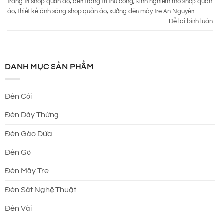
trang trí shop quần áo
,
đèn trang trí thủ công
,
kinh nghiệm mở shop quần
áo
,
thiết kế ánh sáng shop quần áo
,
xưởng đèn mây tre An Nguyên
Để lại bình luận
DANH MỤC SẢN PHẨM
Đèn Cói
Đèn Dây Thừng
Đèn Gáo Dừa
Đèn Gỗ
Đèn Mây Tre
Đèn Sắt Nghệ Thuật
Đèn Vải