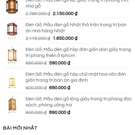
là:
tại
nhà gỗ
930.000 ₫.
là:
Giá
Giá
2.790.000
₫
2.150.000
₫
690.000 ₫.
gốc
hiện
Đèn Gỗ: Mẫu đèn gỗ Nhật thả trần trang trí bàn
là:
tại
ăn nhà hàng Nhật
2.790.000 ₫.
là:
Giá
Giá
2.145.000
₫
1.650.000
₫
2.150.000 ₫.
gốc
hiện
Đèn Gỗ: Mẫu đèn gỗ hộp đơn giản dán giấy trang
là:
tại
trí phòng thiền ở tphcm
2.145.000 ₫.
là:
Giá
Giá
650.000
₫
590.000
₫
1.650.000 ₫.
gốc
hiện
Đèn Gỗ: Mẫu đèn gỗ hộp chữ nhật hoa văn đơn
là:
tại
giản trang trí bàn ăn gia đình
650.000 ₫.
là:
Giá
Giá
920.000
₫
690.000
₫
590.000 ₫.
gốc
hiện
Đèn Gỗ: Mẫu đèn gỗ lồng giấy trang trí phòng đọc
là:
tại
sách, phòng uống trà
920.000 ₫.
là:
Giá
Giá
930.000
₫
690.000
₫
690.000 ₫.
gốc
hiện
là:
tại
BÀI MỚI NHẤT
930.000 ₫.
là: