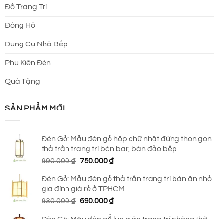
Đồ Trang Trí
Đồng Hồ
Dung Cụ Nhà Bếp
Phụ Kiện Đèn
Quà Tặng
SẢN PHẨM MỚI
Đèn Gỗ: Mẫu đèn gỗ hộp chữ nhật đứng thon gọn
thả trần trang trí bàn bar, bàn đảo bếp
Giá
Giá
990.000
₫
750.000
₫
gốc
hiện
Đèn Gỗ: Mẫu đèn gỗ thả trần trang trí bàn ăn nhỏ
là:
tại
gia đình giá rẻ ở TPHCM
990.000 ₫.
là:
Giá
Giá
930.000
₫
690.000
₫
750.000 ₫.
gốc
hiện
Đèn Gỗ: Mẫu đèn gỗ lục giác trang trí phòng thờ,