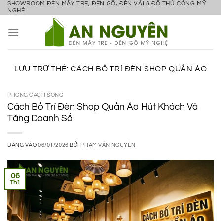
SHOWROOM ĐÈN MÂY TRE, ĐÈN GỖ, ĐÈN VẢI & ĐỒ THỦ CÔNG MỸ
Bỏ
NGHỆ
qua
nội
dung
LƯU TRỮ THẺ:
CÁCH BỐ TRÍ ĐÈN SHOP QUẦN ÁO
PHONG CÁCH SỐNG
Cách Bố Trí Đèn Shop Quần Áo Hút Khách Và
Tăng Doanh Số
ĐĂNG VÀO
06/01/2026
BỞI
PHẠM VĂN NGUYÊN
06
Th1