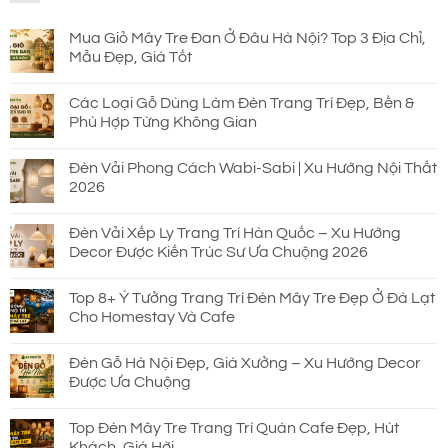
690.000 ₫.
Mua Giỏ Mây Tre Đan Ở Đâu Hà Nội? Top 3 Địa Chỉ,
Mẫu Đẹp, Giá Tốt
Các Loại Gỗ Dùng Làm Đèn Trang Trí Đẹp, Bền &
Phù Hợp Từng Không Gian
Đèn Vải Phong Cách Wabi-Sabi | Xu Hướng Nội Thất
2026
Đèn Vải Xếp Ly Trang Trí Hàn Quốc – Xu Hướng
Decor Được Kiến Trúc Sư Ưa Chuộng 2026
Top 8+ Ý Tưởng Trang Trí Đèn Mây Tre Đẹp Ở Đà Lạt
Cho Homestay Và Cafe
Đèn Gỗ Hà Nội Đẹp, Giá Xưởng – Xu Hướng Decor
Được Ưa Chuộng
Top Đèn Mây Tre Trang Trí Quán Cafe Đẹp, Hút
Khách, Giá Hời