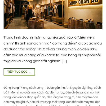
Trong kinh doanh thời trang, nếu quần áo là “diễn viên
chính” thì ánh sáng chính là “lớp trang điểm” giúp các mẫu
đồ được “tỏa sáng”. Thực tế đã chứng minh, có đến 80%
cảm xúc mua hàng của khách tại cửa hàng bị chi phối bởi
thị giác và không gian trải nghiệm. […]
TIẾP TỤC ĐỌC
→
Đăng trong
Phong cách sống
|
Được gắn thẻ
An Nguyên Lighting
,
cách
bố trí đèn shop quần áo
,
cách lắp đèn rọi ray
,
đèn chiếu sáng shop thời
trang
,
đèn decor shop quần áo
,
đèn lồng tre trang trí
,
đèn mây tre đan
,
đèn mây tre giá rẻ
,
đèn rọi ray shop thời trang
,
đèn thả trần mây tre
,
đèn