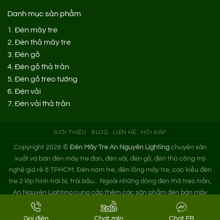
Danh mục sản phẩm
1.
Đèn mây tre
2.
Đèn thả mây tre
3.
Đèn gỗ
4.
Đèn gỗ thả trần
5.
Đèn gỗ treo tường
6.
Đèn vải
7.
Đèn vải thả trần
GIỚI THIỆU
BLOG
LIÊN HỆ
HỎI ĐÁP
Copyright 2026 ©
Đèn Mây Tre An Nguyên Lighting
chuyên sản
xuất và bán đèn mây tre đan, đèn vải, đèn gỗ, đèn thủ công mỹ
nghệ giá rẻ ở TPHCM. Đèn nơm tre, đèn lồng mây tre, các kiểu đèn
tre 2 lớp hình trái bí, trái bầu... Ngoài những dòng đèn thả treo trần,
An Nguyên Lighting cung cấp thêm các sản phẩm đèn bàn mây
tre. Nếu bạn cần tìm xưởng đèn mây tre trang trí hoặc mua đèn tre
đan giá sỉ hãy liên hệ ngay An Nguyên nhé!
Gọi điện
Chat zalo
Chat FB