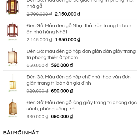
là:
tại
nhà gỗ
930.000 ₫.
là:
Giá
Giá
2.790.000
₫
2.150.000
₫
690.000 ₫.
gốc
hiện
Đèn Gỗ: Mẫu đèn gỗ Nhật thả trần trang trí bàn
là:
tại
ăn nhà hàng Nhật
2.790.000 ₫.
là:
Giá
Giá
2.145.000
₫
1.650.000
₫
2.150.000 ₫.
gốc
hiện
Đèn Gỗ: Mẫu đèn gỗ hộp đơn giản dán giấy trang
là:
tại
trí phòng thiền ở tphcm
2.145.000 ₫.
là:
Giá
Giá
650.000
₫
590.000
₫
1.650.000 ₫.
gốc
hiện
Đèn Gỗ: Mẫu đèn gỗ hộp chữ nhật hoa văn đơn
là:
tại
giản trang trí bàn ăn gia đình
650.000 ₫.
là:
Giá
Giá
920.000
₫
690.000
₫
590.000 ₫.
gốc
hiện
Đèn Gỗ: Mẫu đèn gỗ lồng giấy trang trí phòng đọc
là:
tại
sách, phòng uống trà
920.000 ₫.
là:
Giá
Giá
930.000
₫
690.000
₫
690.000 ₫.
gốc
hiện
là:
tại
BÀI MỚI NHẤT
930.000 ₫.
là: