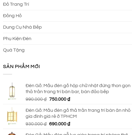
Đồ Trang Trí
Đồng Hồ
Dung Cụ Nhà Bếp
Phụ Kiện Đèn
Quà Tặng
SẢN PHẨM MỚI
Đèn Gỗ: Mẫu đèn gỗ hộp chữ nhật đứng thon gọn
thả trần trang trí bàn bar, bàn đảo bếp
Giá
Giá
990.000
₫
750.000
₫
gốc
hiện
Đèn Gỗ: Mẫu đèn gỗ thả trần trang trí bàn ăn nhỏ
là:
tại
gia đình giá rẻ ở TPHCM
990.000 ₫.
là:
Giá
Giá
930.000
₫
690.000
₫
750.000 ₫.
gốc
hiện
Đèn Gỗ: Mẫu đèn gỗ lục giác trang trí phòng thờ,