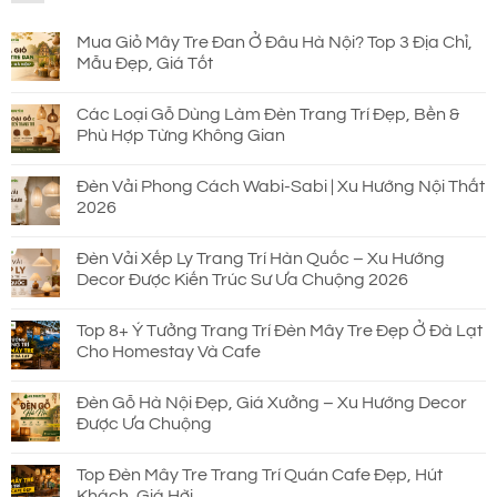
690.000 ₫.
Mua Giỏ Mây Tre Đan Ở Đâu Hà Nội? Top 3 Địa Chỉ,
Mẫu Đẹp, Giá Tốt
Các Loại Gỗ Dùng Làm Đèn Trang Trí Đẹp, Bền &
Phù Hợp Từng Không Gian
Đèn Vải Phong Cách Wabi-Sabi | Xu Hướng Nội Thất
2026
Đèn Vải Xếp Ly Trang Trí Hàn Quốc – Xu Hướng
Decor Được Kiến Trúc Sư Ưa Chuộng 2026
Top 8+ Ý Tưởng Trang Trí Đèn Mây Tre Đẹp Ở Đà Lạt
Cho Homestay Và Cafe
Đèn Gỗ Hà Nội Đẹp, Giá Xưởng – Xu Hướng Decor
Được Ưa Chuộng
Top Đèn Mây Tre Trang Trí Quán Cafe Đẹp, Hút
Khách, Giá Hời