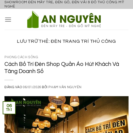
SHOWROOM ĐÈN MÂY TRE, ĐÈN GỖ, ĐÈN VẢI & ĐỒ THỦ CÔNG MỸ
Bỏ
NGHỆ
qua
nội
dung
LƯU TRỮ THẺ:
ĐÈN TRANG TRÍ THỦ CÔNG
PHONG CÁCH SỐNG
Cách Bố Trí Đèn Shop Quần Áo Hút Khách Và
Tăng Doanh Số
ĐĂNG VÀO
06/01/2026
BỞI
PHẠM VĂN NGUYÊN
06
Th1