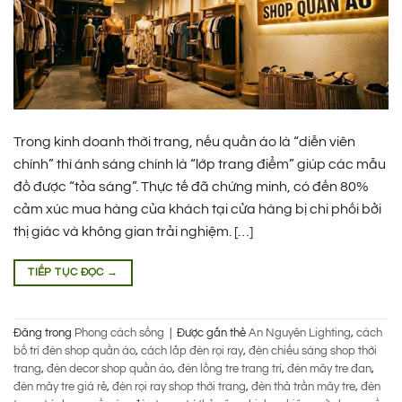
Trong kinh doanh thời trang, nếu quần áo là “diễn viên
chính” thì ánh sáng chính là “lớp trang điểm” giúp các mẫu
đồ được “tỏa sáng”. Thực tế đã chứng minh, có đến 80%
cảm xúc mua hàng của khách tại cửa hàng bị chi phối bởi
thị giác và không gian trải nghiệm. […]
TIẾP TỤC ĐỌC
→
Đăng trong
Phong cách sống
|
Được gắn thẻ
An Nguyên Lighting
,
cách
bố trí đèn shop quần áo
,
cách lắp đèn rọi ray
,
đèn chiếu sáng shop thời
trang
,
đèn decor shop quần áo
,
đèn lồng tre trang trí
,
đèn mây tre đan
,
đèn mây tre giá rẻ
,
đèn rọi ray shop thời trang
,
đèn thả trần mây tre
,
đèn