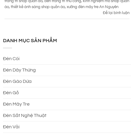
trang trí shop quần áo
,
đèn trang trí thủ công
,
kinh nghiệm mở shop quần
áo
,
thiết kế ánh sáng shop quần áo
,
xưởng đèn mây tre An Nguyên
Để lại bình luận
DANH MỤC SẢN PHẨM
Đèn Cói
Đèn Dây Thừng
Đèn Gáo Dừa
Đèn Gỗ
Đèn Mây Tre
Đèn Sắt Nghệ Thuật
Đèn Vải