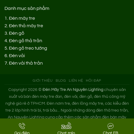
Danh mục sản phẩm
1.
Đèn mây tre
2.
Đèn thả mây tre
3.
Đèn gỗ
4.
Đèn gỗ thả trần
5.
Đèn gỗ treo tường
6.
Đèn vải
7.
Đèn vải thả trần
GIỚI THIỆU
BLOG
LIÊN HỆ
HỎI ĐÁP
Copyright 2026 ©
Đèn Mây Tre An Nguyên Lighting
chuyên sản
xuất và bán đèn mây tre đan, đèn vải, đèn gỗ, đèn thủ công mỹ
nghệ giá rẻ ở TPHCM. Đèn nơm tre, đèn lồng mây tre, các kiểu đèn
tre 2 lớp hình trái bí, trái bầu... Ngoài những dòng đèn thả treo trần,
An Nguyên Lighting cung cấp thêm các sản phẩm đèn bàn mây
tre. Nếu bạn cần tìm xưởng đèn mây tre trang trí hoặc mua đèn tre
đan giá sỉ hãy liên hệ ngay An Nguyên nhé!
Gọi điện
Chat zalo
Chat FB