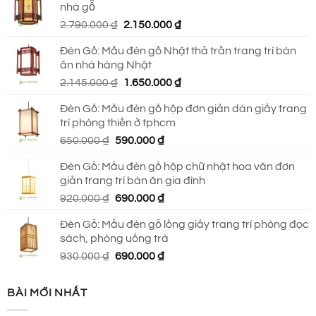
nhà gỗ
930.000 ₫.
là:
Giá
Giá
2.790.000
₫
2.150.000
₫
690.000 ₫.
gốc
hiện
Đèn Gỗ: Mẫu đèn gỗ Nhật thả trần trang trí bàn
là:
tại
ăn nhà hàng Nhật
2.790.000 ₫.
là:
Giá
Giá
2.145.000
₫
1.650.000
₫
2.150.000 ₫.
gốc
hiện
Đèn Gỗ: Mẫu đèn gỗ hộp đơn giản dán giấy trang
là:
tại
trí phòng thiền ở tphcm
2.145.000 ₫.
là:
Giá
Giá
650.000
₫
590.000
₫
1.650.000 ₫.
gốc
hiện
Đèn Gỗ: Mẫu đèn gỗ hộp chữ nhật hoa văn đơn
là:
tại
giản trang trí bàn ăn gia đình
650.000 ₫.
là:
Giá
Giá
920.000
₫
690.000
₫
590.000 ₫.
gốc
hiện
Đèn Gỗ: Mẫu đèn gỗ lồng giấy trang trí phòng đọc
là:
tại
sách, phòng uống trà
920.000 ₫.
là:
Giá
Giá
930.000
₫
690.000
₫
690.000 ₫.
gốc
hiện
là:
tại
BÀI MỚI NHẤT
930.000 ₫.
là:
690.000 ₫.