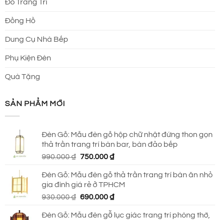
Đồ Trang Trí
Đồng Hồ
Dung Cụ Nhà Bếp
Phụ Kiện Đèn
Quà Tặng
SẢN PHẨM MỚI
Đèn Gỗ: Mẫu đèn gỗ hộp chữ nhật đứng thon gọn
thả trần trang trí bàn bar, bàn đảo bếp
Giá
Giá
990.000
₫
750.000
₫
gốc
hiện
Đèn Gỗ: Mẫu đèn gỗ thả trần trang trí bàn ăn nhỏ
là:
tại
gia đình giá rẻ ở TPHCM
990.000 ₫.
là:
Giá
Giá
930.000
₫
690.000
₫
750.000 ₫.
gốc
hiện
Đèn Gỗ: Mẫu đèn gỗ lục giác trang trí phòng thờ,
là:
tại