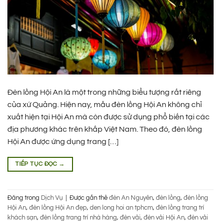
Đèn lồng Hội An là một trong những biểu tượng rất riêng
của xứ Quảng. Hiện nay, mẫu đèn lồng Hội An không chỉ
xuất hiện tại Hội An mà còn được sử dụng phổ biến tại các
địa phương khác trên khắp Việt Nam. Theo đó, đèn lồng
Hội An được ứng dụng trang […]
TIẾP TỤC ĐỌC
→
Đăng trong
Dịch Vụ
|
Được gắn thẻ
đèn An Nguyên
,
đèn lồng
,
đèn lồng
Hội An
,
đèn lồng Hội An đẹp
,
den long hoi an tphcm
,
đèn lồng trang trí
khách sạn
,
đèn lồng trang trí nhà hàng
,
đèn vải
,
đèn vải Hội An
,
đèn vải