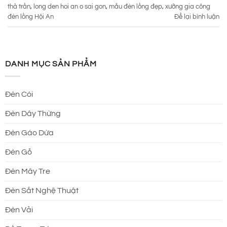
thả trần
,
long den hoi an o sai gon
,
mẫu đèn lồng đẹp
,
xưởng gia công
đèn lồng Hội An
Để lại bình luận
DANH MỤC SẢN PHẨM
Đèn Cói
Đèn Dây Thừng
Đèn Gáo Dừa
Đèn Gỗ
Đèn Mây Tre
Đèn Sắt Nghệ Thuật
Đèn Vải