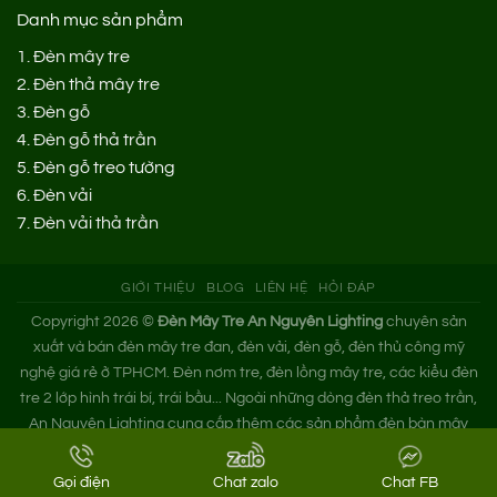
Danh mục sản phẩm
1.
Đèn mây tre
2.
Đèn thả mây tre
3.
Đèn gỗ
4.
Đèn gỗ thả trần
5.
Đèn gỗ treo tường
6.
Đèn vải
7.
Đèn vải thả trần
GIỚI THIỆU
BLOG
LIÊN HỆ
HỎI ĐÁP
Copyright 2026 ©
Đèn Mây Tre An Nguyên Lighting
chuyên sản
xuất và bán đèn mây tre đan, đèn vải, đèn gỗ, đèn thủ công mỹ
nghệ giá rẻ ở TPHCM. Đèn nơm tre, đèn lồng mây tre, các kiểu đèn
tre 2 lớp hình trái bí, trái bầu... Ngoài những dòng đèn thả treo trần,
An Nguyên Lighting cung cấp thêm các sản phẩm đèn bàn mây
tre. Nếu bạn cần tìm xưởng đèn mây tre trang trí hoặc mua đèn tre
đan giá sỉ hãy liên hệ ngay An Nguyên nhé!
Gọi điện
Chat zalo
Chat FB