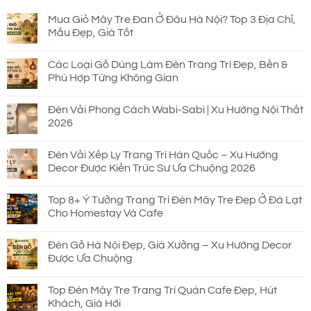
Mua Giỏ Mây Tre Đan Ở Đâu Hà Nội? Top 3 Địa Chỉ,
Mẫu Đẹp, Giá Tốt
Các Loại Gỗ Dùng Làm Đèn Trang Trí Đẹp, Bền &
Phù Hợp Từng Không Gian
Đèn Vải Phong Cách Wabi-Sabi | Xu Hướng Nội Thất
2026
Đèn Vải Xếp Ly Trang Trí Hàn Quốc – Xu Hướng
Decor Được Kiến Trúc Sư Ưa Chuộng 2026
Top 8+ Ý Tưởng Trang Trí Đèn Mây Tre Đẹp Ở Đà Lạt
Cho Homestay Và Cafe
Đèn Gỗ Hà Nội Đẹp, Giá Xưởng – Xu Hướng Decor
Được Ưa Chuộng
Top Đèn Mây Tre Trang Trí Quán Cafe Đẹp, Hút
Khách, Giá Hời