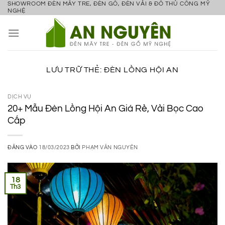
SHOWROOM ĐÈN MÂY TRE, ĐÈN GỖ, ĐÈN VẢI & ĐỒ THỦ CÔNG MỸ
Bỏ
NGHỆ
qua
nội
dung
LƯU TRỮ THẺ:
ĐÈN LỒNG HỘI AN
DỊCH VỤ
20+ Mẫu Đèn Lồng Hội An Giá Rẻ, Vải Bọc Cao
Cấp
ĐĂNG VÀO
18/03/2023
BỞI
PHẠM VĂN NGUYÊN
18
Th3