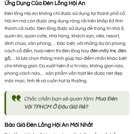
Ứng Dụng Của Đèn Lồng Hội An
Đèn lồng Hội An không chỉ được sử dụng tại thành phổ cổ
Hội An mà còn được ứng dụng rộng rãi trên khắp 63 tỉnh
thành cả nước. Đèn lồng được sử dụng để trang trí nhà ở,
quán ăn, quán cafe, nhà hàng, khách sạn, viila, resort,
đình chùa, văn phòng,… Đặc biệt, với những dự án phong
cách cổ điển, hoài niệm thì đèn lồng hay
đèn mây tre
,
đèn
gỗ
,… là lựa chọn thông minh giúp tạo điểm nhấn khác biệt
cho không gian. Dù xuất hiện ở vị trí nào, không gian nào,
phong cách nào,… sản phẩm vẫn toát lên được nét đẹp
mộc mạc, tinh tế và cuốn hút lạ thường.
Chắc chắn bạn sẽ quan tâm:
Mua Đèn
Vải TPHCM Ở Đâu Giá Rẻ?
Báo Giá Đèn Lồng Hội An Mới Nhất