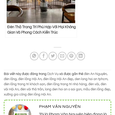
Đèn Thả Trang Trí Phù Hợp Với Mọi Không
Gian Và Phong Cách Kiến Trúc
Bài viết này được đăng trong
Dịch Vụ
và được gắn thẻ
đèn An Nguyên
,
đèn lồng
,
đèn lồng Hội An
,
đèn lồng Hội An đẹp
,
den long hoi an tphcm
,
đèn lồng trang trí khách sạn
,
đèn lồng trang trí nhà hàng
,
đèn vải
,
đèn
vải Hội An
,
đèn vải thả trần
,
long den hoi an o sai gon
,
mẫu đèn lồng đẹp
,
xưởng gia công đèn lồng Hội An
.
PHẠM VĂN NGUYÊN
Tôi là Phạm Văn Nguyên hiện đang là