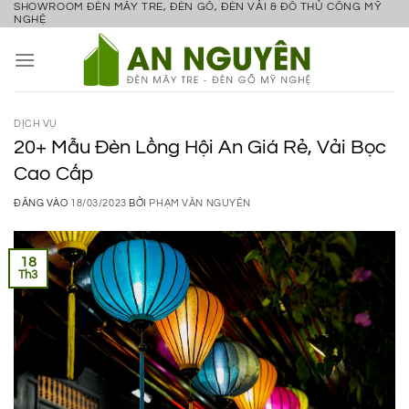
SHOWROOM ĐÈN MÂY TRE, ĐÈN GỖ, ĐÈN VẢI & ĐỒ THỦ CÔNG MỸ
Bỏ
NGHỆ
qua
nội
dung
DỊCH VỤ
20+ Mẫu Đèn Lồng Hội An Giá Rẻ, Vải Bọc
Cao Cấp
ĐĂNG VÀO
18/03/2023
BỞI
PHẠM VĂN NGUYÊN
18
Th3