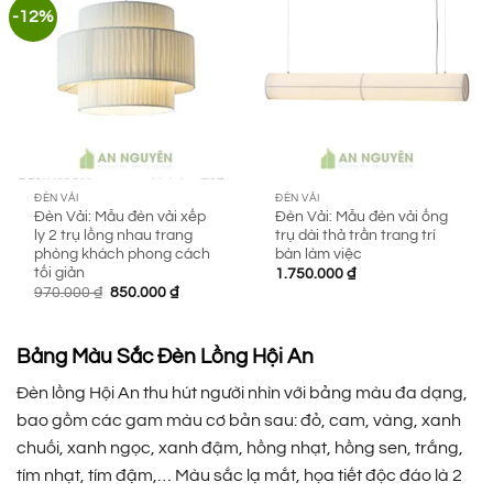
-12%
ĐÈN VẢI
ĐÈN VẢI
Đèn Vải: Mẫu đèn vải xếp
Đèn Vải: Mẫu đèn vải ống
ly 2 trụ lồng nhau trang
trụ dài thả trần trang trí
phòng khách phong cách
bàn làm việc
tối giản
1.750.000
₫
Giá
Giá
970.000
₫
850.000
₫
gốc
hiện
là:
tại
970.000 ₫.
là:
850.000 ₫.
Bảng Màu Sắc Đèn Lồng Hội An
Đèn lồng Hội An thu hút người nhìn với bảng màu đa dạng,
bao gồm các gam màu cơ bản sau: đỏ, cam, vàng, xanh
chuối, xanh ngọc, xanh đậm, hồng nhạt, hồng sen, trắng,
tím nhạt, tím đậm,… Màu sắc lạ mắt, họa tiết độc đáo là 2