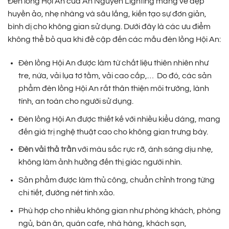
Đèn lồng Hội An của An Nguyên Lighting mang vẻ đẹp
huyền ảo, nhẹ nhàng và sâu lắng, kiến tạo sự đơn giản,
bình dị cho không gian sử dụng. Dưới đây là các ưu điểm
không thể bỏ qua khi đề cập đến các mẫu đèn lồng Hội An:
Đèn lồng Hội An được làm từ chất liệu thiên nhiên như
tre, nứa, vải lụa tơ tằm, vải cao cấp,… Do đó, các sản
phẩm đèn lồng Hội An rất thân thiện môi trường, lành
tính, an toàn cho người sử dụng.
Đèn lồng Hội An được thiết kế với nhiều kiểu dáng, mang
đến giá trị nghệ thuật cao cho không gian trưng bày.
Đèn vải thả trần
với màu sắc rực rỡ, ánh sáng dịu nhẹ,
không làm ảnh hưởng đến thị giác người nhìn.
Sản phẩm được làm thủ công, chuẩn chỉnh trong từng
chi tiết, đường nét tinh xảo.
Phù hợp cho nhiều không gian như phòng khách, phòng
ngủ, bàn ăn, quán cafe, nhà hàng, khách sạn,