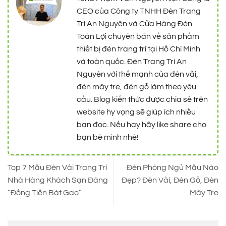
CEO của Công ty TNHH Đèn Trang
Trí An Nguyên và Cửa Hàng Đèn
Toàn Lợi chuyên bán về sản phẩm
thiết bị đèn trang trí tại Hồ Chí Minh
và toàn quốc. Đèn Trang Trí An
Nguyên với thế mạnh của đèn vải,
đèn mây tre, đèn gỗ làm theo yêu
cầu. Blog kiến thức được chia sẻ trên
website hy vọng sẽ giúp ích nhiều
bạn đọc. Nếu hay hãy like share cho
bạn bè mình nhé!
Top 7 Mẫu Đèn Vải Trang Trí
Đèn Phòng Ngủ Mẫu Nào
Nhà Hàng Khách Sạn Đáng
Đẹp? Đèn Vải, Đèn Gỗ, Đèn
“Đồng Tiền Bát Gạo”
Mây Tre