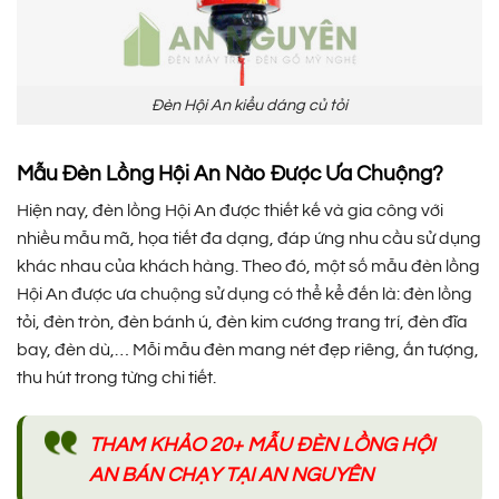
Đèn Hội An kiểu dáng củ tỏi
Mẫu Đèn Lồng Hội An Nào Được Ưa Chuộng?
Hiện nay, đèn lồng Hội An được thiết kế và gia công với
nhiều mẫu mã, họa tiết đa dạng, đáp ứng nhu cầu sử dụng
khác nhau của khách hàng. Theo đó, một số mẫu đèn lồng
Hội An được ưa chuộng sử dụng có thể kể đến là: đèn lồng
tỏi, đèn tròn, đèn bánh ú, đèn kim cương trang trí, đèn đĩa
bay, đèn dù,… Mỗi mẫu đèn mang nét đẹp riêng, ấn tượng,
thu hút trong từng chi tiết.
THAM KHẢO 20+ MẪU ĐÈN LỒNG HỘI
AN BÁN CHẠY TẠI AN NGUYÊN