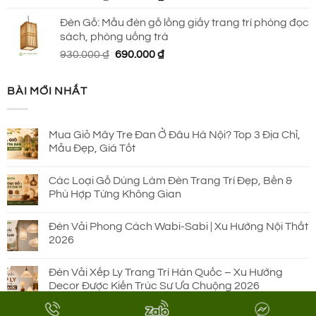
gốc
hiện
Đèn Gỗ: Mẫu đèn gỗ lồng giấy trang trí phòng đọc
là:
tại
sách, phòng uống trà
920.000 ₫.
là:
Giá
Giá
930.000
₫
690.000
₫
690.000 ₫.
gốc
hiện
là:
tại
BÀI MỚI NHẤT
930.000 ₫.
là:
690.000 ₫.
Mua Giỏ Mây Tre Đan Ở Đâu Hà Nội? Top 3 Địa Chỉ,
Mẫu Đẹp, Giá Tốt
Các Loại Gỗ Dùng Làm Đèn Trang Trí Đẹp, Bền &
Phù Hợp Từng Không Gian
Đèn Vải Phong Cách Wabi-Sabi | Xu Hướng Nội Thất
2026
Đèn Vải Xếp Ly Trang Trí Hàn Quốc – Xu Hướng
Decor Được Kiến Trúc Sư Ưa Chuộng 2026