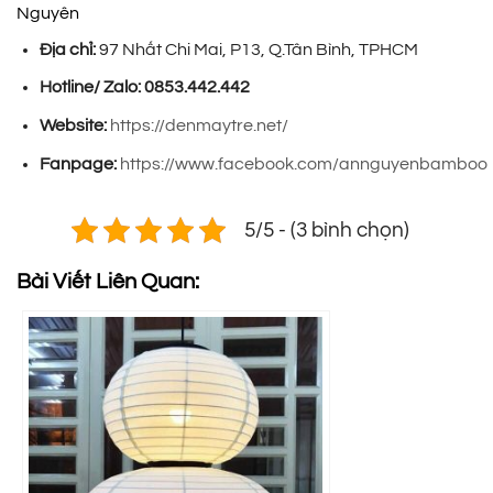
Nguyên
Địa chỉ:
97 Nhất Chi Mai, P13, Q.Tân Bình, TPHCM
Hotline/ Zalo:
0853.442.442
Website:
https://denmaytre.net/
Fanpage:
https://www.facebook.com/annguyenbamboo
5/5 - (3 bình chọn)
Bài Viết Liên Quan: