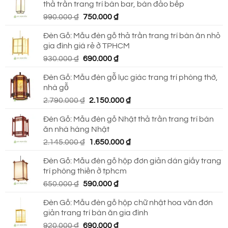
thả trần trang trí bàn bar, bàn đảo bếp
Giá
Giá
990.000
₫
750.000
₫
gốc
hiện
Đèn Gỗ: Mẫu đèn gỗ thả trần trang trí bàn ăn nhỏ
là:
tại
gia đình giá rẻ ở TPHCM
990.000 ₫.
là:
Giá
Giá
930.000
₫
690.000
₫
750.000 ₫.
gốc
hiện
Đèn Gỗ: Mẫu đèn gỗ lục giác trang trí phòng thờ,
là:
tại
nhà gỗ
930.000 ₫.
là:
Giá
Giá
2.790.000
₫
2.150.000
₫
690.000 ₫.
gốc
hiện
Đèn Gỗ: Mẫu đèn gỗ Nhật thả trần trang trí bàn
là:
tại
ăn nhà hàng Nhật
2.790.000 ₫.
là:
Giá
Giá
2.145.000
₫
1.650.000
₫
2.150.000 ₫.
gốc
hiện
Đèn Gỗ: Mẫu đèn gỗ hộp đơn giản dán giấy trang
là:
tại
trí phòng thiền ở tphcm
2.145.000 ₫.
là:
Giá
Giá
650.000
₫
590.000
₫
1.650.000 ₫.
gốc
hiện
Đèn Gỗ: Mẫu đèn gỗ hộp chữ nhật hoa văn đơn
là:
tại
giản trang trí bàn ăn gia đình
650.000 ₫.
là:
Giá
Giá
920.000
₫
690.000
₫
590.000 ₫.