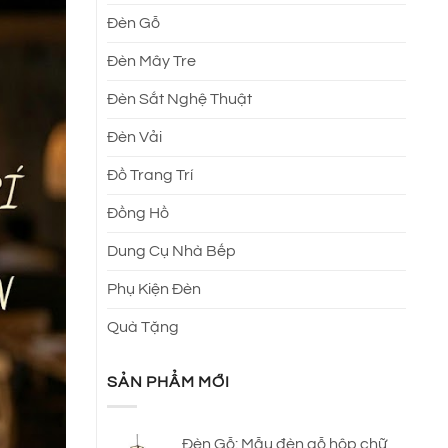
Đèn Gỗ
Đèn Mây Tre
Đèn Sắt Nghệ Thuật
Đèn Vải
Đồ Trang Trí
Đồng Hồ
Dung Cụ Nhà Bếp
Phụ Kiện Đèn
Quà Tặng
SẢN PHẨM MỚI
Đèn Gỗ: Mẫu đèn gỗ hộp chữ