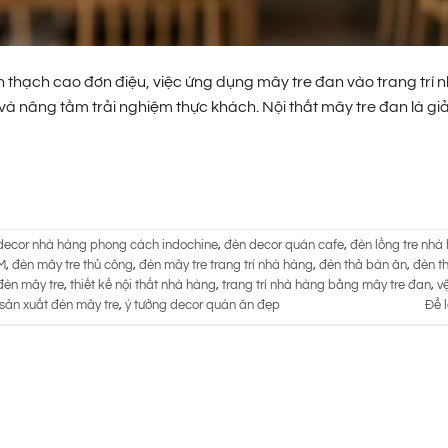
 thạch cao đơn điệu, việc ứng dụng mây tre đan vào trang trí 
 và nâng tầm trải nghiệm thực khách. Nội thất mây tre đan là gi
decor nhà hàng phong cách indochine
,
đèn decor quán cafe
,
đèn lồng tre nhà
M
,
đèn mây tre thủ công
,
đèn mây tre trang trí nhà hàng
,
đèn thả bàn ăn
,
đèn t
đèn mây tre
,
thiết kế nội thất nhà hàng
,
trang trí nhà hàng bằng mây tre đan
,
v
sản xuất đèn mây tre
,
ý tưởng decor quán ăn đẹp
Để l