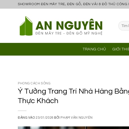
Bỏ
SHOWROOM ĐÈN MÂY TRE, ĐÈN GỖ, ĐÈN VẢI & ĐỒ THỦ CÔNG
qua
nội
Tìm
dung
kiếm:
TRANG CHỦ
GIỚI TH
PHONG CÁCH SỐNG
Ý Tưởng Trang Trí Nhà Hàng Bằn
Thực Khách
ĐĂNG VÀO
23/01/2026
BỞI
PHẠM VĂN NGUYÊN