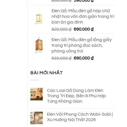
Giá
Giá
650.000
₫
590.000
₫
gốc
hiện
Đèn Gỗ: Mẫu đèn gỗ hộp chữ
là:
tại
nhật hoa văn đơn giản trang trí
650.000 ₫.
là:
bàn ăn gia đình
590.000 ₫.
Giá
Giá
920.000
₫
690.000
₫
gốc
hiện
Đèn Gỗ: Mẫu đèn gỗ lồng giấy
là:
tại
trang trí phòng đọc sách,
920.000 ₫.
là:
phòng uống trà
690.000 ₫.
Giá
Giá
930.000
₫
690.000
₫
gốc
hiện
là:
tại
BÀI MỚI NHẤT
930.000 ₫.
là:
690.000 ₫.
Các Loại Gỗ Dùng Làm Đèn
Trang Trí Đẹp, Bền & Phù Hợp
Từng Không Gian
Đèn Vải Phong Cách Wabi-Sabi |
Xu Hướng Nội Thất 2026