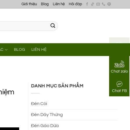
Giới thiệu
Blog
Liên hệ
Hỏi đáp
ÁC
BLOG
LIÊN HỆ
Gọi điện
Chat zalo
DANH MỤC SẢN PHẨM
hiệm
Chat FB
Đèn Cói
Đèn Dây Thừng
Đèn Gáo Dừa