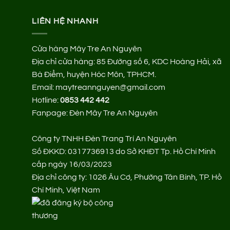
LIÊN HỆ NHANH
Cửa hàng Mây Tre An Nguyên
Địa chỉ cửa hàng:
85 Đường số 6, KDC Hoàng Hải, xã
Bà Điểm, huyện Hóc Môn, TPHCM.
Email: maytreannguyen@gmail.com
Hotline:
0853 442 442
Fanpage:
Đèn Mây Tre An Nguyên
Công ty TNHH Đèn Trang Trí An Nguyên
Số ĐKKD: 0317736913 do Sở KHĐT Tp. Hồ Chí Minh
cấp ngày 16/03/2023
Địa chỉ công ty: 1026 Âu Cơ, Phường Tân Bình, TP. Hồ
Chí Minh, Việt Nam