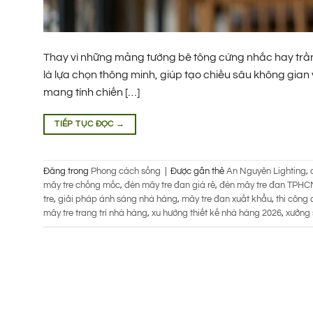
Thay vì những mảng tường bê tông cứng nhắc hay trần
là lựa chọn thông minh, giúp tạo chiều sâu không gian
mang tính chiến […]
TIẾP TỤC ĐỌC
→
Đăng trong
Phong cách sống
|
Được gắn thẻ
An Nguyên Lighting
,
mây tre chống mốc
,
đèn mây tre đan giá rẻ
,
đèn mây tre đan TPHC
tre
,
giải pháp ánh sáng nhà hàng
,
mây tre đan xuất khẩu
,
thi công 
mây tre trang trí nhà hàng
,
xu hướng thiết kế nhà hàng 2026
,
xưởng 