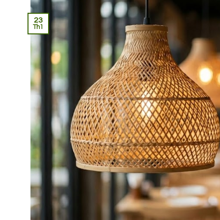
23
Th1