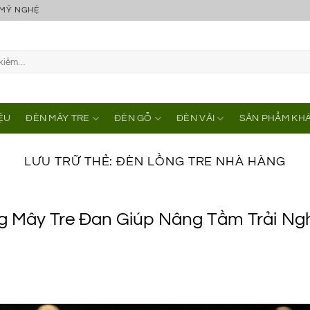
 MỸ NGHỆ
IỆU
ĐÈN MÂY TRE
ĐÈN GỖ
ĐÈN VẢI
SẢN PHẨM KH
LƯU TRỮ THẺ:
ĐÈN LỒNG TRE NHÀ HÀNG
g Mây Tre Đan Giúp Nâng Tầm Trải Ng