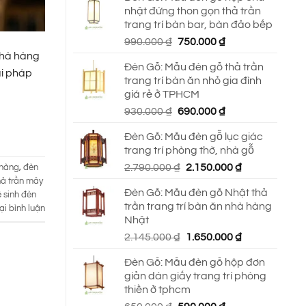
nhật đứng thon gọn thả trần
trang trí bàn bar, bàn đảo bếp
Giá
Giá
990.000
₫
750.000
₫
gốc
hiện
nhà hàng
Đèn Gỗ: Mẫu đèn gỗ thả trần
là:
tại
ải pháp
trang trí bàn ăn nhỏ gia đình
990.000 ₫.
là:
giá rẻ ở TPHCM
750.000 ₫.
Giá
Giá
930.000
₫
690.000
₫
gốc
hiện
Đèn Gỗ: Mẫu đèn gỗ lục giác
là:
tại
trang trí phòng thờ, nhà gỗ
930.000 ₫.
là:
Giá
Giá
2.790.000
₫
2.150.000
₫
690.000 ₫.
 hàng
,
đèn
gốc
hiện
hả trần mây
Đèn Gỗ: Mẫu đèn gỗ Nhật thả
là:
tại
ệ sinh đèn
trần trang trí bàn ăn nhà hàng
ại bình luận
2.790.000 ₫.
là:
Nhật
2.150.000 ₫.
Giá
Giá
2.145.000
₫
1.650.000
₫
gốc
hiện
Đèn Gỗ: Mẫu đèn gỗ hộp đơn
là:
tại
giản dán giấy trang trí phòng
2.145.000 ₫.
là:
thiền ở tphcm
1.650.000 ₫.