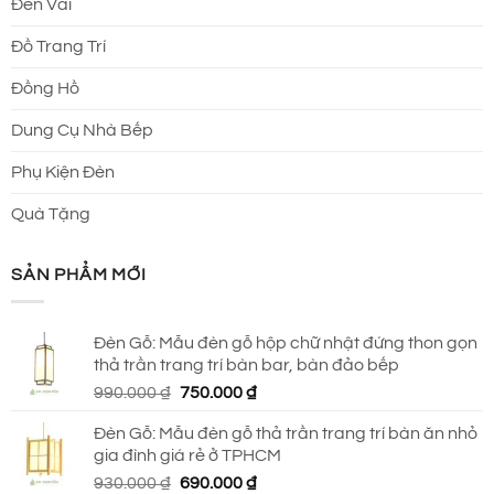
Đèn Vải
Đồ Trang Trí
Đồng Hồ
Dung Cụ Nhà Bếp
Phụ Kiện Đèn
Quà Tặng
SẢN PHẨM MỚI
Đèn Gỗ: Mẫu đèn gỗ hộp chữ nhật đứng thon gọn
thả trần trang trí bàn bar, bàn đảo bếp
Giá
Giá
990.000
₫
750.000
₫
gốc
hiện
Đèn Gỗ: Mẫu đèn gỗ thả trần trang trí bàn ăn nhỏ
là:
tại
gia đình giá rẻ ở TPHCM
990.000 ₫.
là:
Giá
Giá
930.000
₫
690.000
₫
750.000 ₫.