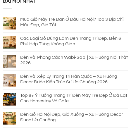
BÀI MỚI NHẤT
930.000 ₫.
là:
690.000 ₫.
Mua Giỏ Mây Tre Đan Ở Đâu Hà Nội? Top 3 Địa Chỉ,
Mẫu Đẹp, Giá Tốt
Các Loại Gỗ Dùng Làm Đèn Trang Trí Đẹp, Bền &
Phù Hợp Từng Không Gian
Đèn Vải Phong Cách Wabi-Sabi | Xu Hướng Nội Thất
2026
Đèn Vải Xếp Ly Trang Trí Hàn Quốc – Xu Hướng
Decor Được Kiến Trúc Sư Ưa Chuộng 2026
Top 8+ Ý Tưởng Trang Trí Đèn Mây Tre Đẹp Ở Đà Lạt
Cho Homestay Và Cafe
Đèn Gỗ Hà Nội Đẹp, Giá Xưởng – Xu Hướng Decor
Được Ưa Chuộng