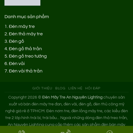
Danh mục sản phẩm
1.
Đèn mây tre
2.
Đèn thả mây tre
3.
Đèn gỗ
4.
Đèn gỗ thả trần
5.
Đèn gỗ treo tường
6.
Đèn vải
7.
Đèn vải thả trần
GIỚI THIỆU
BLOG
LIÊN HỆ
HỎI ĐÁP
Copyright 2026 ©
Đèn Mây Tre An Nguyên Lighting
chuyên sản
xuất và bán đèn mây tre đan, đèn vải, đèn gỗ, đèn thủ công mỹ
nghệ giá rẻ ở TPHCM. Đèn nơm tre, đèn lồng mây tre, các kiểu đèn
tre 2 lớp hình trái bí, trái bầu... Ngoài những dòng đèn thả treo trần,
An Nguyên Lighting cung cấp thêm các sản phẩm đèn bàn mây
tre. Nếu bạn cần tìm xưởng đèn mây tre trang trí hoặc mua đèn tre