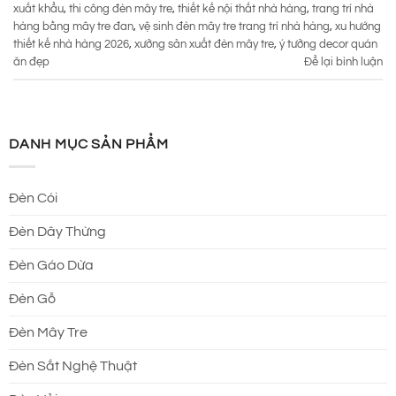
xuất khẩu
,
thi công đèn mây tre
,
thiết kế nội thất nhà hàng
,
trang trí nhà
hàng bằng mây tre đan
,
vệ sinh đèn mây tre trang trí nhà hàng
,
xu hướng
thiết kế nhà hàng 2026
,
xưởng sản xuất đèn mây tre
,
ý tưởng decor quán
ăn đẹp
Để lại bình luận
DANH MỤC SẢN PHẨM
Đèn Cói
Đèn Dây Thừng
Đèn Gáo Dừa
Đèn Gỗ
Đèn Mây Tre
Đèn Sắt Nghệ Thuật