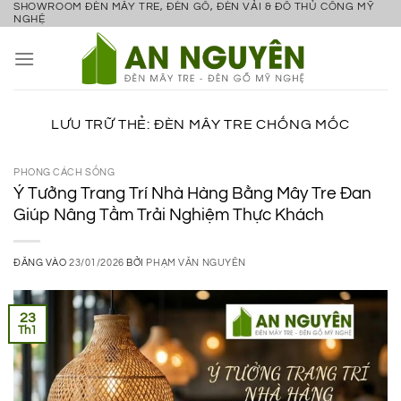
SHOWROOM ĐÈN MÂY TRE, ĐÈN GỖ, ĐÈN VẢI & ĐỒ THỦ CÔNG MỸ
Bỏ
NGHỆ
qua
nội
dung
LƯU TRỮ THẺ:
ĐÈN MÂY TRE CHỐNG MỐC
PHONG CÁCH SỐNG
Ý Tưởng Trang Trí Nhà Hàng Bằng Mây Tre Đan
Giúp Nâng Tầm Trải Nghiệm Thực Khách
ĐĂNG VÀO
23/01/2026
BỞI
PHẠM VĂN NGUYÊN
23
Th1