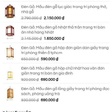
gốc
hiện
Đèn Gỗ: Mẫu đèn gỗ lục giác trang trí phòng thờ,
là:
tại
nhà gỗ
930.000 ₫.
là:
Giá
Giá
2.790.000
₫
2.150.000
₫
690.000 ₫.
gốc
hiện
Đèn Gỗ: Mẫu đèn gỗ Nhật thả trần trang trí bàn
là:
tại
ăn nhà hàng Nhật
2.790.000 ₫.
là:
Giá
Giá
2.145.000
₫
1.650.000
₫
2.150.000 ₫.
gốc
hiện
Đèn Gỗ: Mẫu đèn gỗ hộp đơn giản dán giấy trang
là:
tại
trí phòng thiền ở tphcm
2.145.000 ₫.
là:
Giá
Giá
650.000
₫
590.000
₫
1.650.000 ₫.
gốc
hiện
Đèn Gỗ: Mẫu đèn gỗ hộp chữ nhật hoa văn đơn
là:
tại
giản trang trí bàn ăn gia đình
650.000 ₫.
là:
Giá
Giá
920.000
₫
690.000
₫
590.000 ₫.
gốc
hiện
Đèn Gỗ: Mẫu đèn gỗ lồng giấy trang trí phòng đọc
là:
tại
sách, phòng uống trà
920.000 ₫.
là:
Giá
Giá
930.000
₫
690.000
₫
690.000 ₫.
gốc
hiện
là:
tại