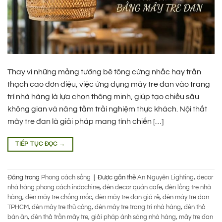
Thay vì những mảng tường bê tông cứng nhắc hay trần
thạch cao đơn điệu, việc ứng dụng mây tre đan vào trang
trí nhà hàng là lựa chọn thông minh, giúp tạo chiều sâu
không gian và nâng tầm trải nghiệm thực khách. Nội thất
mây tre đan là giải pháp mang tính chiến […]
TIẾP TỤC ĐỌC
→
Đăng trong
Phong cách sống
|
Được gắn thẻ
An Nguyên Lighting
,
decor
nhà hàng phong cách indochine
,
đèn decor quán cafe
,
đèn lồng tre nhà
hàng
,
đèn mây tre chống mốc
,
đèn mây tre đan giá rẻ
,
đèn mây tre đan
TPHCM
,
đèn mây tre thủ công
,
đèn mây tre trang trí nhà hàng
,
đèn thả
bàn ăn
,
đèn thả trần mây tre
,
giải pháp ánh sáng nhà hàng
,
mây tre đan