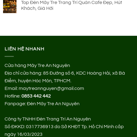
Top Đèn Mây Tre Trang Trí Quán Cafe Đẹp, Hút
Khách, Giá Hời
LIÊN HỆ NHANH
Cửa hàng Mây Tre An Nguyên
Địa chỉ cửa hàng:
85 Đường số 6, KDC Hoàng Hải, xã Bà
Điểm, huyện Hóc Môn, TPHCM.
Email: maytreannguyen@gmail.com
Hotline:
0853 442 442
Fanpage:
Đèn Mây Tre An Nguyên
Công ty TNHH Đèn Trang Trí An Nguyên
Số ĐKKD: 0317736913 do Sở KHĐT Tp. Hồ Chí Minh cấp
ngày 16/03/2023