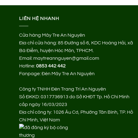
LIÊN HỆ NHANH
Cửa hàng Mây Tre An Nguyên
Địa chỉ cửa hàng:
85 Đường số 6, KDC Hoàng Hải, xã
Bà Điểm, huyện Hóc Môn, TPHCM.
Email: maytreannguyen@gmail.com
Hotline:
0853 442 442
Fanpage:
Đèn Mây Tre An Nguyên
Công ty TNHH Đèn Trang Trí An Nguyên
Số ĐKKD: 0317736913 do Sở KHĐT Tp. Hồ Chí Minh
cấp ngày 16/03/2023
Địa chỉ công ty: 1026 Âu Cơ, Phường Tân Bình, TP. Hồ
Chí Minh, Việt Nam