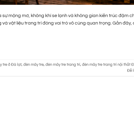
ự mộng mơ, không khí se lạnh và không gian kiến trúc đậm chất
và vật liệu trang trí đóng vai trò vô cùng quan trọng. Gần đây
 tre ở Đà lạt
,
đèn mây tre
,
đèn mây tre trang trí
,
đèn mây tre trang trí nội thất 
Để l