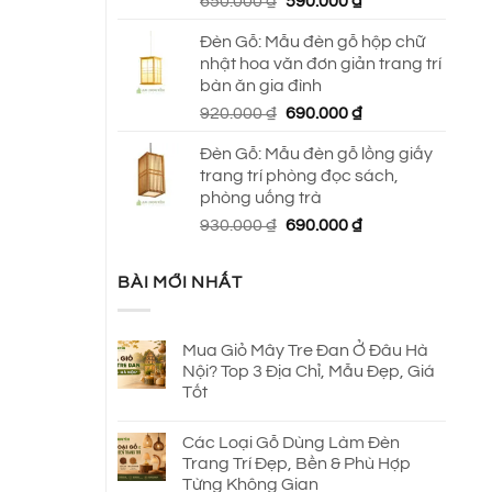
Giá
Giá
650.000
₫
590.000
₫
gốc
hiện
Đèn Gỗ: Mẫu đèn gỗ hộp chữ
là:
tại
nhật hoa văn đơn giản trang trí
650.000 ₫.
là:
bàn ăn gia đình
590.000 ₫.
Giá
Giá
920.000
₫
690.000
₫
gốc
hiện
Đèn Gỗ: Mẫu đèn gỗ lồng giấy
là:
tại
trang trí phòng đọc sách,
920.000 ₫.
là:
phòng uống trà
690.000 ₫.
Giá
Giá
930.000
₫
690.000
₫
gốc
hiện
là:
tại
BÀI MỚI NHẤT
930.000 ₫.
là:
690.000 ₫.
Mua Giỏ Mây Tre Đan Ở Đâu Hà
Nội? Top 3 Địa Chỉ, Mẫu Đẹp, Giá
Tốt
Các Loại Gỗ Dùng Làm Đèn
Trang Trí Đẹp, Bền & Phù Hợp
Từng Không Gian