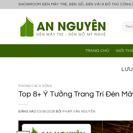
Bỏ
SHOWROOM ĐÈN MÂY TRE, ĐÈN GỖ, ĐÈN VẢI & ĐỒ THỦ CÔNG
qua
nội
Tìm
dung
kiếm:
TRANG CHỦ
GIỚI TH
LƯU
PHONG CÁCH SỐNG
Top 8+ Ý Tưởng Trang Trí Đèn M
ĐĂNG VÀO
03/06/2026
BỞI
PHẠM VĂN NGUYÊN