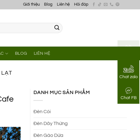
Giới thiệu
Blog
Liên hệ
Hỏi đáp
ÁC
BLOG
LIÊN HỆ
Gọi điện
 LẠT
Chat zalo
DANH MỤC SẢN PHẨM
Cafe
Chat FB
Đèn Cói
Đèn Dây Thừng
Đèn Gáo Dừa