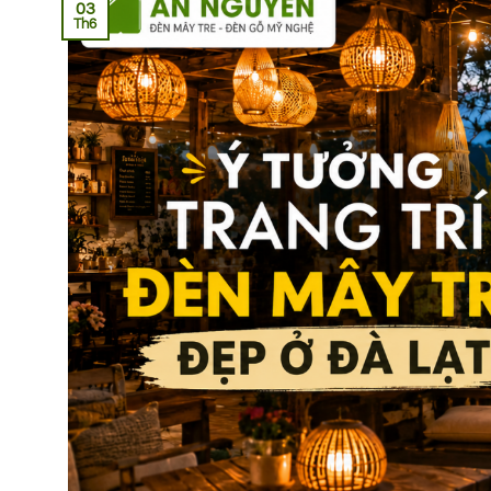
03
Th6