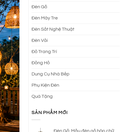
Đèn Gỗ
Đèn Mây Tre
Đèn Sắt Nghệ Thuật
Đèn Vải
Đồ Trang Trí
Đồng Hồ
Dung Cụ Nhà Bếp
Phụ Kiện Đèn
Quà Tặng
SẢN PHẨM MỚI
Đèn Gỗ: Mẫu đèn gỗ hộp chữ