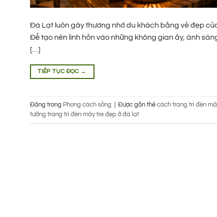
Đà Lạt luôn gây thương nhớ du khách bằng vẻ đẹp của s
Để tạo nên linh hồn vào những không gian ấy, ánh sáng 
[…]
TIẾP TỤC ĐỌC
→
Đăng trong
Phong cách sống
|
Được gắn thẻ
cách trang trí đèn mây
tưởng trang trí đèn mây tre đẹp ở đà lạt