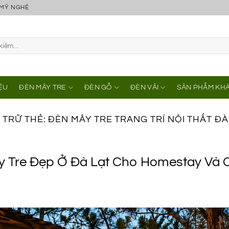
 MỸ NGHỆ
IỆU
ĐÈN MÂY TRE
ĐÈN GỖ
ĐÈN VẢI
SẢN PHẨM KH
 TRỮ THẺ:
ĐÈN MÂY TRE TRANG TRÍ NỘI THẤT ĐÀ
ây Tre Đẹp Ở Đà Lạt Cho Homestay Và 