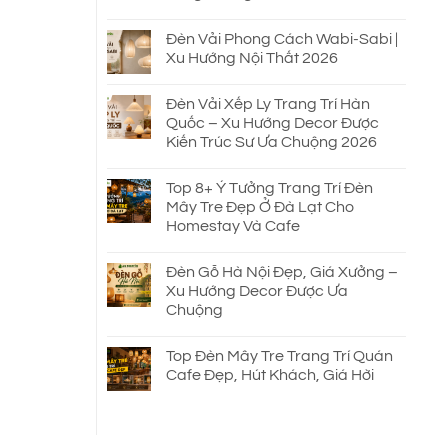
Đèn Vải Phong Cách Wabi-Sabi |
Xu Hướng Nội Thất 2026
Đèn Vải Xếp Ly Trang Trí Hàn
Quốc – Xu Hướng Decor Được
Kiến Trúc Sư Ưa Chuộng 2026
Top 8+ Ý Tưởng Trang Trí Đèn
Mây Tre Đẹp Ở Đà Lạt Cho
Homestay Và Cafe
Đèn Gỗ Hà Nội Đẹp, Giá Xưởng –
Xu Hướng Decor Được Ưa
Chuộng
Top Đèn Mây Tre Trang Trí Quán
Cafe Đẹp, Hút Khách, Giá Hời