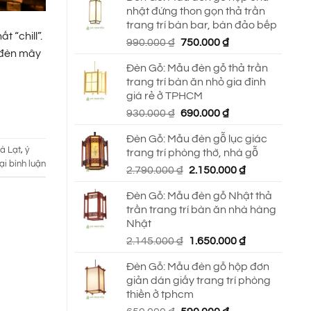
nhật đứng thon gọn thả trần
trang trí bàn bar, bàn đảo bếp
 “chill”.
Giá
Giá
990.000
₫
750.000
₫
, đèn mây
gốc
hiện
Đèn Gỗ: Mẫu đèn gỗ thả trần
là:
tại
trang trí bàn ăn nhỏ gia đình
990.000 ₫.
là:
giá rẻ ở TPHCM
750.000 ₫.
Giá
Giá
930.000
₫
690.000
₫
gốc
hiện
Đèn Gỗ: Mẫu đèn gỗ lục giác
là:
tại
Đà Lạt
,
ý
trang trí phòng thờ, nhà gỗ
930.000 ₫.
là:
ại bình luận
Giá
Giá
2.790.000
₫
2.150.000
₫
690.000 ₫.
gốc
hiện
Đèn Gỗ: Mẫu đèn gỗ Nhật thả
là:
tại
trần trang trí bàn ăn nhà hàng
2.790.000 ₫.
là:
Nhật
2.150.000 ₫.
Giá
Giá
2.145.000
₫
1.650.000
₫
gốc
hiện
Đèn Gỗ: Mẫu đèn gỗ hộp đơn
là:
tại
giản dán giấy trang trí phòng
2.145.000 ₫.
là:
thiền ở tphcm
1.650.000 ₫.