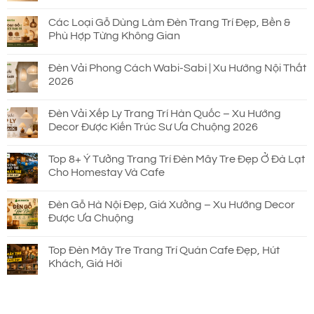
Các Loại Gỗ Dùng Làm Đèn Trang Trí Đẹp, Bền &
Phù Hợp Từng Không Gian
Đèn Vải Phong Cách Wabi-Sabi | Xu Hướng Nội Thất
2026
Đèn Vải Xếp Ly Trang Trí Hàn Quốc – Xu Hướng
Decor Được Kiến Trúc Sư Ưa Chuộng 2026
Top 8+ Ý Tưởng Trang Trí Đèn Mây Tre Đẹp Ở Đà Lạt
Cho Homestay Và Cafe
Đèn Gỗ Hà Nội Đẹp, Giá Xưởng – Xu Hướng Decor
Được Ưa Chuộng
Top Đèn Mây Tre Trang Trí Quán Cafe Đẹp, Hút
Khách, Giá Hời