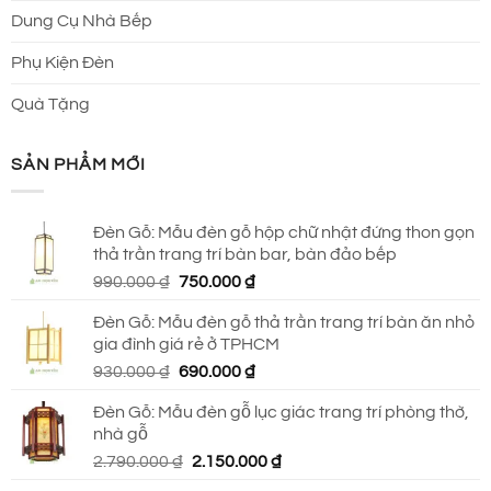
Dung Cụ Nhà Bếp
Phụ Kiện Đèn
Quà Tặng
SẢN PHẨM MỚI
Đèn Gỗ: Mẫu đèn gỗ hộp chữ nhật đứng thon gọn
thả trần trang trí bàn bar, bàn đảo bếp
Giá
Giá
990.000
₫
750.000
₫
gốc
hiện
Đèn Gỗ: Mẫu đèn gỗ thả trần trang trí bàn ăn nhỏ
là:
tại
gia đình giá rẻ ở TPHCM
990.000 ₫.
là:
Giá
Giá
930.000
₫
690.000
₫
750.000 ₫.
gốc
hiện
Đèn Gỗ: Mẫu đèn gỗ lục giác trang trí phòng thờ,
là:
tại
nhà gỗ
930.000 ₫.
là:
Giá
Giá
2.790.000
₫
2.150.000
₫
690.000 ₫.
gốc
hiện