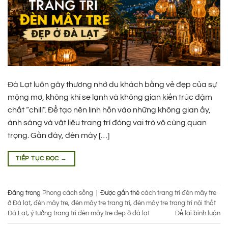
Đà Lạt luôn gây thương nhớ du khách bằng vẻ đẹp của sự
mộng mơ, không khí se lạnh và không gian kiến trúc đậm
chất “chill”. Để tạo nên linh hồn vào những không gian ấy,
ánh sáng và vật liệu trang trí đóng vai trò vô cùng quan
trọng. Gần đây, đèn mây […]
TIẾP TỤC ĐỌC
→
Đăng trong
Phong cách sống
|
Được gắn thẻ
cách trang trí đèn mây tre
ở Đà lạt
,
đèn mây tre
,
đèn mây tre trang trí
,
đèn mây tre trang trí nội thất
Đà Lạt
,
ý tưởng trang trí đèn mây tre đẹp ở đà lạt
Để lại bình luận