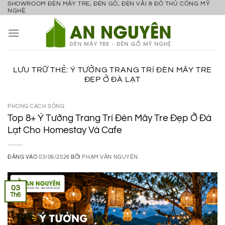
SHOWROOM ĐÈN MÂY TRE, ĐÈN GỖ, ĐÈN VẢI & ĐỒ THỦ CÔNG MỸ
Bỏ
NGHỆ
qua
nội
dung
LƯU TRỮ THẺ:
Ý TƯỞNG TRANG TRÍ ĐÈN MÂY TRE
ĐẸP Ở ĐÀ LẠT
PHONG CÁCH SỐNG
Top 8+ Ý Tưởng Trang Trí Đèn Mây Tre Đẹp Ở Đà
Lạt Cho Homestay Và Cafe
ĐĂNG VÀO
03/06/2026
BỞI
PHẠM VĂN NGUYÊN
03
Th6