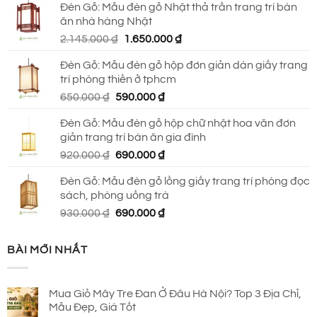
Đèn Gỗ: Mẫu đèn gỗ Nhật thả trần trang trí bàn
là:
tại
ăn nhà hàng Nhật
2.790.000 ₫.
là:
Giá
Giá
2.145.000
₫
1.650.000
₫
2.150.000 ₫.
gốc
hiện
Đèn Gỗ: Mẫu đèn gỗ hộp đơn giản dán giấy trang
là:
tại
trí phòng thiền ở tphcm
2.145.000 ₫.
là:
Giá
Giá
650.000
₫
590.000
₫
1.650.000 ₫.
gốc
hiện
Đèn Gỗ: Mẫu đèn gỗ hộp chữ nhật hoa văn đơn
là:
tại
giản trang trí bàn ăn gia đình
650.000 ₫.
là:
Giá
Giá
920.000
₫
690.000
₫
590.000 ₫.
gốc
hiện
Đèn Gỗ: Mẫu đèn gỗ lồng giấy trang trí phòng đọc
là:
tại
sách, phòng uống trà
920.000 ₫.
là:
Giá
Giá
930.000
₫
690.000
₫
690.000 ₫.
gốc
hiện
là:
tại
BÀI MỚI NHẤT
930.000 ₫.
là:
690.000 ₫.
Mua Giỏ Mây Tre Đan Ở Đâu Hà Nội? Top 3 Địa Chỉ,
Mẫu Đẹp, Giá Tốt