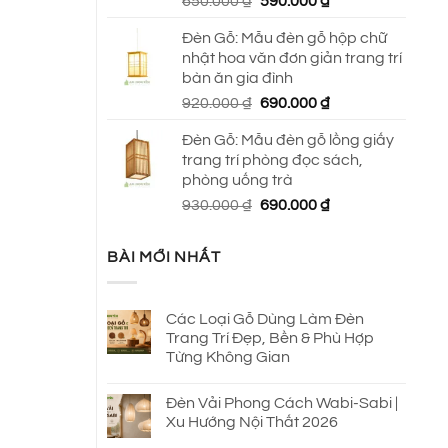
Giá
Giá
650.000
₫
590.000
₫
gốc
hiện
Đèn Gỗ: Mẫu đèn gỗ hộp chữ
là:
tại
nhật hoa văn đơn giản trang trí
650.000 ₫.
là:
bàn ăn gia đình
590.000 ₫.
Giá
Giá
920.000
₫
690.000
₫
gốc
hiện
Đèn Gỗ: Mẫu đèn gỗ lồng giấy
là:
tại
trang trí phòng đọc sách,
920.000 ₫.
là:
phòng uống trà
690.000 ₫.
Giá
Giá
930.000
₫
690.000
₫
gốc
hiện
là:
tại
BÀI MỚI NHẤT
930.000 ₫.
là:
690.000 ₫.
Các Loại Gỗ Dùng Làm Đèn
Trang Trí Đẹp, Bền & Phù Hợp
Từng Không Gian
Đèn Vải Phong Cách Wabi-Sabi |
Xu Hướng Nội Thất 2026