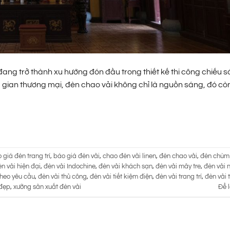
đang trở thành xu hướng đón đầu trong thiết kế thi công chiếu s
 gian thương mại, đèn chao vải không chỉ là nguồn sáng, đó còn
 giá đèn trang trí
,
báo giá đèn vải
,
chao đèn vải linen
,
đèn chao vải
,
đèn chùm 
n vải hiện đại
,
đèn vải Indochine
,
đèn vải khách sạn
,
đèn vải mây tre
,
đèn vải 
theo yêu cầu
,
đèn vải thủ công
,
đèn vải tiết kiệm điện
,
đèn vải trang trí
,
đèn vải 
 đẹp
,
xưởng sản xuất đèn vải
Để l