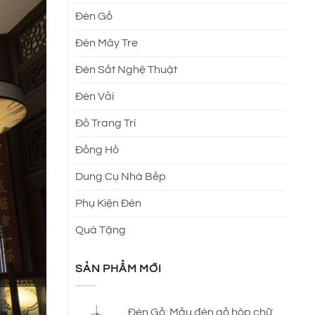
Đèn Gỗ
Đèn Mây Tre
Đèn Sắt Nghệ Thuật
Đèn Vải
Đồ Trang Trí
Đồng Hồ
Dung Cụ Nhà Bếp
Phụ Kiện Đèn
Quà Tặng
SẢN PHẨM MỚI
Đèn Gỗ: Mẫu đèn gỗ hộp chữ