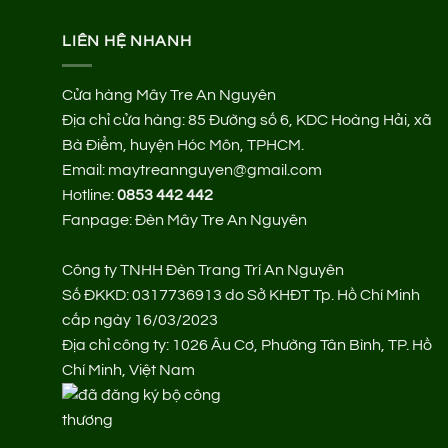
LIÊN HỆ NHANH
Cửa hàng Mây Tre An Nguyên
Địa chỉ cửa hàng:
85 Đường số 6, KDC Hoàng Hải, xã
Bà Điểm, huyện Hóc Môn, TPHCM.
Email: maytreannguyen@gmail.com
Hotline:
0853 442 442
Fanpage:
Đèn Mây Tre An Nguyên
Công ty TNHH Đèn Trang Trí An Nguyên
Số ĐKKD: 0317736913 do Sở KHĐT Tp. Hồ Chí Minh
cấp ngày 16/03/2023
Địa chỉ công ty: 1026 Âu Cơ, Phường Tân Bình, TP. Hồ
Chí Minh, Việt Nam