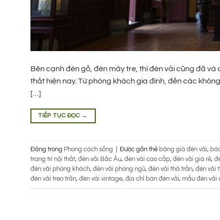
Bên cạnh đèn gỗ, đèn mây tre, thì đèn vải cũng đã và 
thất hiện nay. Từ phòng khách gia đình, đến các không
[…]
TIẾP TỤC ĐỌC
→
Đăng trong
Phong cách sống
|
Được gắn thẻ
bảng giá đèn vải
,
báo
trang trí nội thất
,
đèn vải Bắc Âu
,
đèn vải cao cấp
,
đèn vải giá rẻ
,
đè
đèn vải phòng khách
,
đèn vải phòng ngủ
,
đèn vải thả trần
,
đèn vải 
đèn vải treo trần
,
đèn vải vintage
,
địa chỉ bán đèn vải
,
mẫu đèn vải