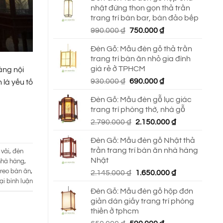
nhật đứng thon gọn thả trần
trang trí bàn bar, bàn đảo bếp
Giá
Giá
990.000
₫
750.000
₫
gốc
hiện
Đèn Gỗ: Mẫu đèn gỗ thả trần
là:
tại
trang trí bàn ăn nhỏ gia đình
990.000 ₫.
là:
giá rẻ ở TPHCM
áng nội
750.000 ₫.
Giá
Giá
930.000
₫
690.000
₫
 là yếu tố
gốc
hiện
Đèn Gỗ: Mẫu đèn gỗ lục giác
là:
tại
trang trí phòng thờ, nhà gỗ
930.000 ₫.
là:
Giá
Giá
2.790.000
₫
2.150.000
₫
690.000 ₫.
gốc
hiện
Đèn Gỗ: Mẫu đèn gỗ Nhật thả
là:
tại
trần trang trí bàn ăn nhà hàng
vải
,
đèn
2.790.000 ₫.
là:
Nhật
nhà hàng
,
2.150.000 ₫.
treo bàn ăn
,
Giá
Giá
2.145.000
₫
1.650.000
₫
ại bình luận
gốc
hiện
Đèn Gỗ: Mẫu đèn gỗ hộp đơn
là:
tại
giản dán giấy trang trí phòng
2.145.000 ₫.
là:
thiền ở tphcm
1.650.000 ₫.