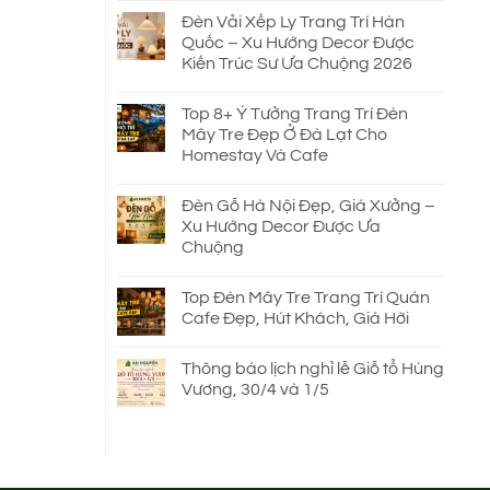
Đèn Vải Xếp Ly Trang Trí Hàn
Quốc – Xu Hướng Decor Được
Kiến Trúc Sư Ưa Chuộng 2026
Top 8+ Ý Tưởng Trang Trí Đèn
Mây Tre Đẹp Ở Đà Lạt Cho
Homestay Và Cafe
Đèn Gỗ Hà Nội Đẹp, Giá Xưởng –
Xu Hướng Decor Được Ưa
Chuộng
Top Đèn Mây Tre Trang Trí Quán
Cafe Đẹp, Hút Khách, Giá Hời
Thông báo lịch nghỉ lễ Giỗ tổ Hùng
Vương, 30/4 và 1/5