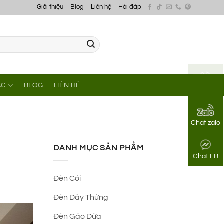
Giới thiệu
Blog
Liên hệ
Hỏi đáp
ÁC
BLOG
LIÊN HỆ
Gọi điện
Chat zalo
DANH MỤC SẢN PHẨM
Chat FB
Đèn Cói
Đèn Dây Thừng
Đèn Gáo Dừa