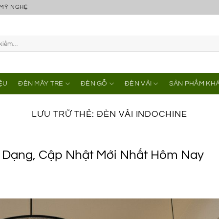
 MỸ NGHỆ
IỆU
ĐÈN MÂY TRE
ĐÈN GỖ
ĐÈN VẢI
SẢN PHẨM KH
LƯU TRỮ THẺ:
ĐÈN VẢI INDOCHINE
a Dạng, Cập Nhật Mới Nhất Hôm Nay