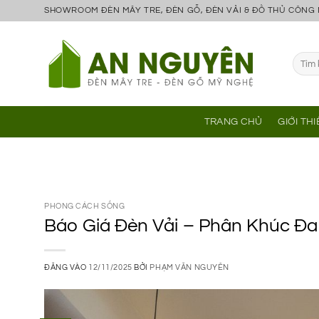
Bỏ
SHOWROOM ĐÈN MÂY TRE, ĐÈN GỖ, ĐÈN VẢI & ĐỒ THỦ CÔNG
qua
nội
Tìm
dung
kiếm:
TRANG CHỦ
GIỚI TH
PHONG CÁCH SỐNG
Báo Giá Đèn Vải – Phân Khúc Đ
ĐĂNG VÀO
12/11/2025
BỞI
PHẠM VĂN NGUYÊN