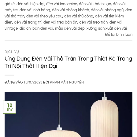
giá rẻ
,
đèn vải hiện đại
,
đèn vải Indochine
,
đèn vải khách sạn
,
đèn vải
mây tre
,
đèn vải nhà hàng
,
đèn vải phòng khách
,
đèn vải phòng ngủ
,
đèn
vải thả trần
,
đèn vải theo yêu cầu
,
đèn vải thủ công
,
đèn vải tiết kiệm
điện
,
đèn vải trang trí
,
đèn vải treo bàn ăn
,
đèn vải treo trần
,
đèn vải
vintage
,
địa chỉ bán đèn vải
,
mẫu đèn vải đẹp
,
xưởng sản xuất đèn vải
Để lại bình luận
DỊCH VỤ
Ứng Dụng Đèn Vải Thả Trần Trong Thiết Kế Trang
Trí Nội Thất Hiện Đại
ĐĂNG VÀO
18/07/2023
BỞI
PHẠM VĂN NGUYÊN
18
Th7