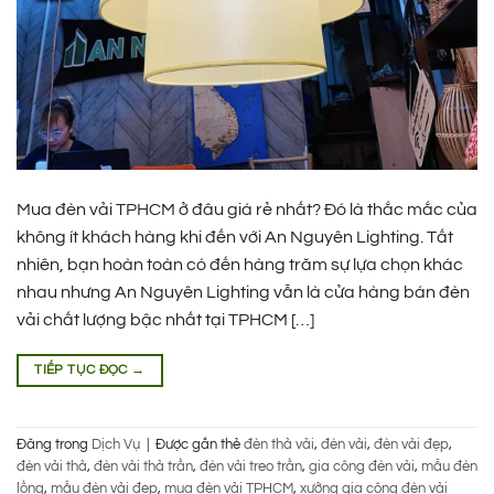
Mua đèn vải TPHCM ở đâu giá rẻ nhất? Đó là thắc mắc của
không ít khách hàng khi đến với An Nguyên Lighting. Tất
nhiên, bạn hoàn toàn có đến hàng trăm sự lựa chọn khác
nhau nhưng An Nguyên Lighting vẫn là cửa hàng bán đèn
vải chất lượng bậc nhất tại TPHCM […]
TIẾP TỤC ĐỌC
→
Đăng trong
Dịch Vụ
|
Được gắn thẻ
đèn thả vải
,
đèn vải
,
đèn vải đẹp
,
đèn vải thả
,
đèn vải thả trần
,
đèn vải treo trần
,
gia công đèn vải
,
mẫu đèn
lồng
,
mẫu đèn vải đẹp
,
mua đèn vải TPHCM
,
xưởng gia công đèn vải