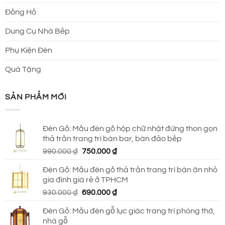
Đồng Hồ
Dung Cụ Nhà Bếp
Phụ Kiện Đèn
Quà Tặng
SẢN PHẨM MỚI
Đèn Gỗ: Mẫu đèn gỗ hộp chữ nhật đứng thon gọn
thả trần trang trí bàn bar, bàn đảo bếp
Giá
Giá
990.000
₫
750.000
₫
gốc
hiện
Đèn Gỗ: Mẫu đèn gỗ thả trần trang trí bàn ăn nhỏ
là:
tại
gia đình giá rẻ ở TPHCM
990.000 ₫.
là:
Giá
Giá
930.000
₫
690.000
₫
750.000 ₫.
gốc
hiện
Đèn Gỗ: Mẫu đèn gỗ lục giác trang trí phòng thờ,
là:
tại
nhà gỗ
930.000 ₫.
là: