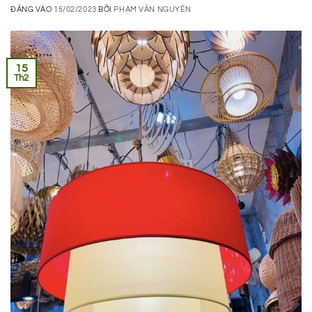
ĐĂNG VÀO
15/02/2023
BỞI
PHẠM VĂN NGUYÊN
15
Th2