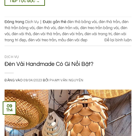
TIẾP TỤC ĐỌC
→
Đăng trong
Dịch Vụ
|
Được gắn thẻ
đèn thả bằng vải
,
đèn thả trần
,
đèn
thả trần bằng vải
,
đèn thả vải
,
đèn trần vải
,
đèn treo trần bằng vải
,
đèn
vải
,
đèn vải thả
,
đèn vải thả trần
,
đèn vải trần
,
đèn vải trang trí
,
đèn vải
trang trí đẹp
,
đèn vải treo trần
,
mẫu đèn vải đẹp
Để lại bình luận
DỊCH VỤ
Đèn Vải Handmade Có Gì Nổi Bật?
ĐĂNG VÀO
09/04/2023
BỞI
PHẠM VĂN NGUYÊN
09
Th4