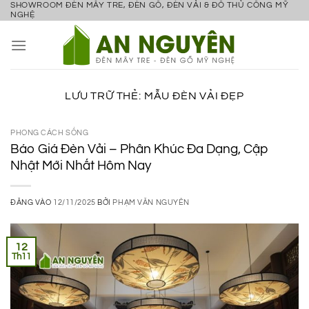
SHOWROOM ĐÈN MÂY TRE, ĐÈN GỖ, ĐÈN VẢI & ĐỒ THỦ CÔNG MỸ
Bỏ
NGHỆ
qua
nội
dung
LƯU TRỮ THẺ:
MẪU ĐÈN VẢI ĐẸP
PHONG CÁCH SỐNG
Báo Giá Đèn Vải – Phân Khúc Đa Dạng, Cập
Nhật Mới Nhất Hôm Nay
ĐĂNG VÀO
12/11/2025
BỞI
PHẠM VĂN NGUYÊN
12
Th11