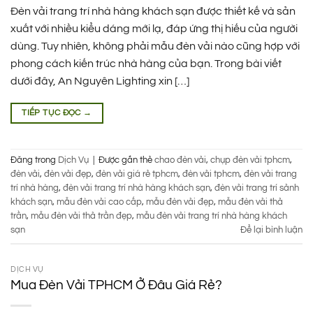
Đèn vải trang trí nhà hàng khách sạn được thiết kế và sản
xuất với nhiều kiểu dáng mới lạ, đáp ứng thị hiếu của người
dùng. Tuy nhiên, không phải mẫu đèn vải nào cũng hợp với
phong cách kiến trúc nhà hàng của bạn. Trong bài viết
dưới đây, An Nguyên Lighting xin […]
TIẾP TỤC ĐỌC
→
Đăng trong
Dịch Vụ
|
Được gắn thẻ
chao đèn vải
,
chụp đèn vải tphcm
,
đèn vải
,
đèn vải đẹp
,
đèn vải giá rẻ tphcm
,
đèn vải tphcm
,
đèn vải trang
trí nhà hàng
,
đèn vải trang trí nhà hàng khách sạn
,
đèn vải trang trí sảnh
khách sạn
,
mẫu đèn vải cao cấp
,
mẫu đèn vải đẹp
,
mẫu đèn vải thả
trần
,
mẫu đèn vải thả trần đẹp
,
mẫu đèn vải trang trí nhà hàng khách
sạn
Để lại bình luận
DỊCH VỤ
Mua Đèn Vải TPHCM Ở Đâu Giá Rẻ?