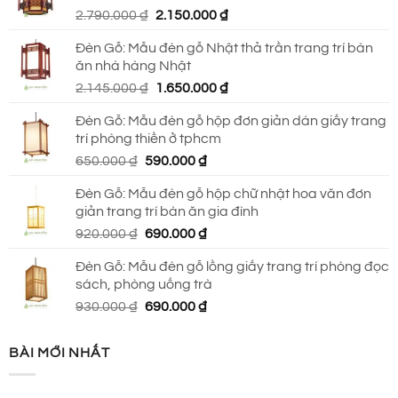
Giá
Giá
2.790.000
₫
2.150.000
₫
690.000 ₫.
gốc
hiện
Đèn Gỗ: Mẫu đèn gỗ Nhật thả trần trang trí bàn
là:
tại
ăn nhà hàng Nhật
2.790.000 ₫.
là:
Giá
Giá
2.145.000
₫
1.650.000
₫
2.150.000 ₫.
gốc
hiện
Đèn Gỗ: Mẫu đèn gỗ hộp đơn giản dán giấy trang
là:
tại
trí phòng thiền ở tphcm
2.145.000 ₫.
là:
Giá
Giá
650.000
₫
590.000
₫
1.650.000 ₫.
gốc
hiện
Đèn Gỗ: Mẫu đèn gỗ hộp chữ nhật hoa văn đơn
là:
tại
giản trang trí bàn ăn gia đình
650.000 ₫.
là:
Giá
Giá
920.000
₫
690.000
₫
590.000 ₫.
gốc
hiện
Đèn Gỗ: Mẫu đèn gỗ lồng giấy trang trí phòng đọc
là:
tại
sách, phòng uống trà
920.000 ₫.
là:
Giá
Giá
930.000
₫
690.000
₫
690.000 ₫.
gốc
hiện
là:
tại
BÀI MỚI NHẤT
930.000 ₫.
là:
690.000 ₫.