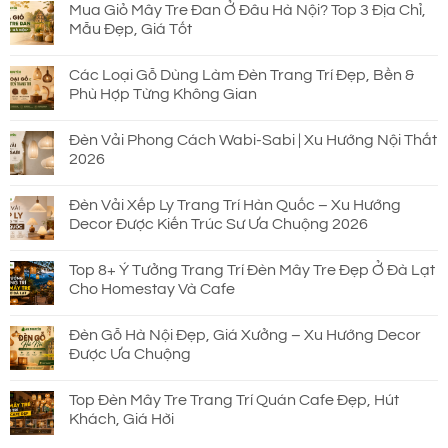
Mua Giỏ Mây Tre Đan Ở Đâu Hà Nội? Top 3 Địa Chỉ,
Mẫu Đẹp, Giá Tốt
Các Loại Gỗ Dùng Làm Đèn Trang Trí Đẹp, Bền &
Phù Hợp Từng Không Gian
Đèn Vải Phong Cách Wabi-Sabi | Xu Hướng Nội Thất
2026
Đèn Vải Xếp Ly Trang Trí Hàn Quốc – Xu Hướng
Decor Được Kiến Trúc Sư Ưa Chuộng 2026
Top 8+ Ý Tưởng Trang Trí Đèn Mây Tre Đẹp Ở Đà Lạt
Cho Homestay Và Cafe
Đèn Gỗ Hà Nội Đẹp, Giá Xưởng – Xu Hướng Decor
Được Ưa Chuộng
Top Đèn Mây Tre Trang Trí Quán Cafe Đẹp, Hút
Khách, Giá Hời