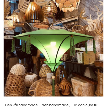
“Đèn vải handmade“, “đèn handmade”,… là các cụm từ