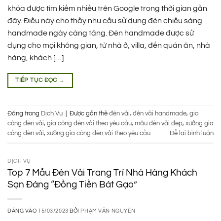
khóa được tìm kiếm nhiều trên Google trong thời gian gần
đây. Điều này cho thấy nhu cầu sử dụng đèn chiếu sáng
handmade ngày càng tăng. Đèn handmade được sử
dụng cho mọi không gian, từ nhà ở, villa, đến quán ăn, nhà
hàng, khách […]
TIẾP TỤC ĐỌC
→
Đăng trong
Dịch Vụ
|
Được gắn thẻ
đèn vải
,
đèn vải handmade
,
gia
công đèn vải
,
gia công đèn vải theo yêu cầu
,
mẫu đèn vải đẹp
,
xưởng gia
công đèn vải
,
xưởng gia công đèn vải theo yêu cầu
Để lại bình luận
DỊCH VỤ
Top 7 Mẫu Đèn Vải Trang Trí Nhà Hàng Khách
Sạn Đáng “Đồng Tiền Bát Gạo”
ĐĂNG VÀO
15/03/2023
BỞI
PHẠM VĂN NGUYÊN