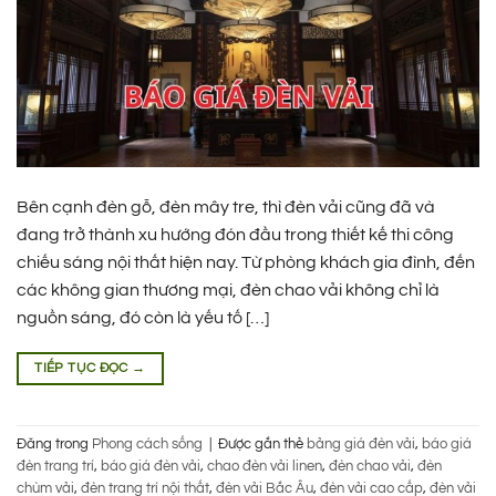
Bên cạnh đèn gỗ, đèn mây tre, thì đèn vải cũng đã và
đang trở thành xu hướng đón đầu trong thiết kế thi công
chiếu sáng nội thất hiện nay. Từ phòng khách gia đình, đến
các không gian thương mại, đèn chao vải không chỉ là
nguồn sáng, đó còn là yếu tố […]
TIẾP TỤC ĐỌC
→
Đăng trong
Phong cách sống
|
Được gắn thẻ
bảng giá đèn vải
,
báo giá
đèn trang trí
,
báo giá đèn vải
,
chao đèn vải linen
,
đèn chao vải
,
đèn
chùm vải
,
đèn trang trí nội thất
,
đèn vải Bắc Âu
,
đèn vải cao cấp
,
đèn vải