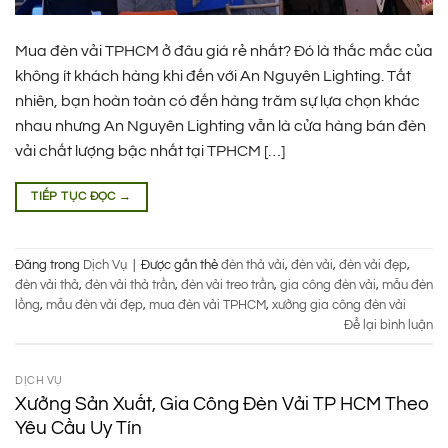
Mua đèn vải TPHCM ở đâu giá rẻ nhất? Đó là thắc mắc của
không ít khách hàng khi đến với An Nguyên Lighting. Tất
nhiên, bạn hoàn toàn có đến hàng trăm sự lựa chọn khác
nhau nhưng An Nguyên Lighting vẫn là cửa hàng bán đèn
vải chất lượng bậc nhất tại TPHCM […]
TIẾP TỤC ĐỌC
→
Đăng trong
Dịch Vụ
|
Được gắn thẻ
đèn thả vải
,
đèn vải
,
đèn vải đẹp
,
đèn vải thả
,
đèn vải thả trần
,
đèn vải treo trần
,
gia công đèn vải
,
mẫu đèn
lồng
,
mẫu đèn vải đẹp
,
mua đèn vải TPHCM
,
xưởng gia công đèn vải
Để lại bình luận
DỊCH VỤ
Xưởng Sản Xuất, Gia Công Đèn Vải TP HCM Theo
Yêu Cầu Uy Tín