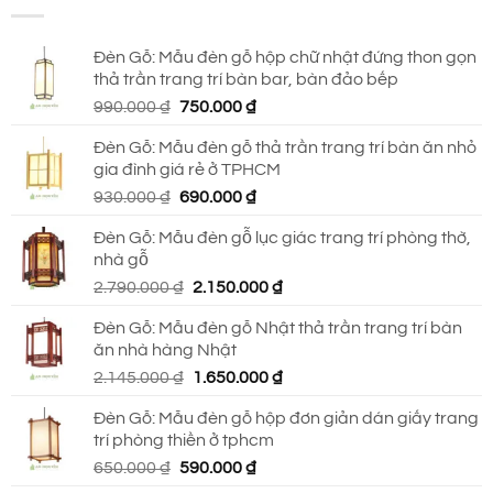
Đèn Gỗ: Mẫu đèn gỗ hộp chữ nhật đứng thon gọn
thả trần trang trí bàn bar, bàn đảo bếp
Giá
Giá
990.000
₫
750.000
₫
gốc
hiện
Đèn Gỗ: Mẫu đèn gỗ thả trần trang trí bàn ăn nhỏ
là:
tại
gia đình giá rẻ ở TPHCM
990.000 ₫.
là:
Giá
Giá
930.000
₫
690.000
₫
750.000 ₫.
gốc
hiện
Đèn Gỗ: Mẫu đèn gỗ lục giác trang trí phòng thờ,
là:
tại
nhà gỗ
930.000 ₫.
là:
Giá
Giá
2.790.000
₫
2.150.000
₫
690.000 ₫.
gốc
hiện
Đèn Gỗ: Mẫu đèn gỗ Nhật thả trần trang trí bàn
là:
tại
ăn nhà hàng Nhật
2.790.000 ₫.
là:
Giá
Giá
2.145.000
₫
1.650.000
₫
2.150.000 ₫.
gốc
hiện
Đèn Gỗ: Mẫu đèn gỗ hộp đơn giản dán giấy trang
là:
tại
trí phòng thiền ở tphcm
2.145.000 ₫.
là:
Giá
Giá
650.000
₫
590.000
₫
1.650.000 ₫.
gốc
hiện