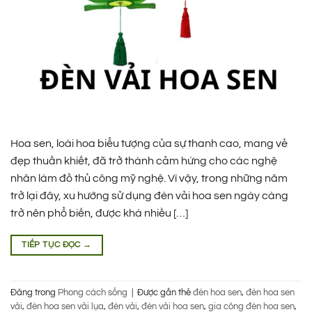
Hoa sen, loài hoa biểu tượng của sự thanh cao, mang vẻ
đẹp thuần khiết, đã trở thành cảm hứng cho các nghệ
nhân làm đồ thủ công mỹ nghệ. Vì vậy, trong những năm
trở lại đây, xu hướng sử dụng đèn vải hoa sen ngày càng
trở nên phổ biến, được khá nhiều […]
TIẾP TỤC ĐỌC
→
Đăng trong
Phong cách sống
|
Được gắn thẻ
đèn hoa sen
,
đèn hoa sen
vải
,
đèn hoa sen vải lụa
,
đèn vải
,
đèn vải hoa sen
,
gia công đèn hoa sen
,