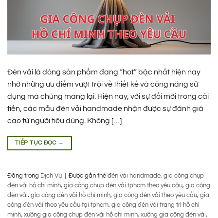
Đèn vải là dòng sản phẩm đang “hot” bậc nhất hiện nay
nhờ những ưu điểm vượt trội về thiết kế và công năng sử
dụng mà chúng mang lại. Hiện nay, với sự đổi mới trong cải
tiến, các mẫu đèn vải handmade nhận được sự đánh giá
cao từ người tiêu dùng. Không […]
TIẾP TỤC ĐỌC
→
Đăng trong
Dịch Vụ
|
Được gắn thẻ
đèn vải handmade
,
gia công chụp
đèn vải hồ chí minh
,
gia công chụp đèn vải tphcm theo yêu cầu
,
gia công
đèn vải
,
gia công đèn vải hồ chí minh
,
gia công đèn vải theo yêu cầu
,
gia
công đèn vải theo yêu cầu tại tphcm
,
gia công đèn vải trang trí hồ chí
minh
,
xưởng gia công chụp đèn vải hồ chí minh
,
xưởng gia công đèn vải
,