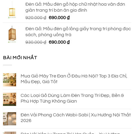
Đèn Gỗ: Mẫu đèn gỗ hộp chữ nhật hoa văn đơn
là:
tại
giản trang trí bàn ăn gia đình
650.000 ₫.
là:
Giá
Giá
920.000
₫
690.000
₫
590.000 ₫.
gốc
hiện
Đèn Gỗ: Mẫu đèn gỗ lồng giấy trang trí phòng đọc
là:
tại
sách, phòng uống trà
920.000 ₫.
là:
Giá
Giá
930.000
₫
690.000
₫
690.000 ₫.
gốc
hiện
là:
tại
BÀI MỚI NHẤT
930.000 ₫.
là:
690.000 ₫.
Mua Giỏ Mây Tre Đan Ở Đâu Hà Nội? Top 3 Địa Chỉ,
Mẫu Đẹp, Giá Tốt
Các Loại Gỗ Dùng Làm Đèn Trang Trí Đẹp, Bền &
Phù Hợp Từng Không Gian
Đèn Vải Phong Cách Wabi-Sabi | Xu Hướng Nội Thất
2026