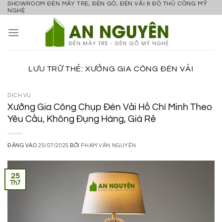
SHOWROOM ĐÈN MÂY TRE, ĐÈN GỖ, ĐÈN VẢI & ĐỒ THỦ CÔNG MỸ
Bỏ
NGHỆ
qua
nội
dung
LƯU TRỮ THẺ:
XƯỞNG GIA CÔNG ĐÈN VẢI
DỊCH VỤ
Xưởng Gia Công Chụp Đèn Vải Hồ Chí Minh Theo
Yêu Cầu, Không Đụng Hàng, Giá Rẻ
ĐĂNG VÀO
25/07/2025
BỞI
PHẠM VĂN NGUYÊN
25
Th7