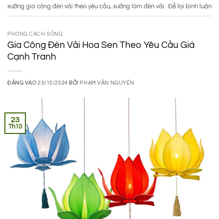
xưởng gia công đèn vải theo yêu cầu
,
xưởng làm đèn vải
Để lại bình luận
PHONG CÁCH SỐNG
Gia Công Đèn Vải Hoa Sen Theo Yêu Cầu Giá
Cạnh Tranh
ĐĂNG VÀO
23/10/2024
BỞI
PHẠM VĂN NGUYÊN
23
Th10