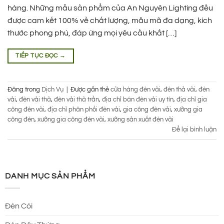
hàng. Những mẫu sản phẩm của An Nguyên Lighting đều
được cam kết 100% về chất lượng, mẫu mã đa dạng, kích
thước phong phú, đáp ứng mọi yêu cầu khắt […]
TIẾP TỤC ĐỌC
→
Đăng trong
Dịch Vụ
|
Được gắn thẻ
cửa hàng đèn vải
,
đèn thả vải
,
đèn
vải
,
đèn vải thả
,
đèn vải thả trần
,
địa chỉ bán đèn vải uy tín
,
địa chỉ gia
công đèn vải
,
địa chỉ phân phối đèn vải
,
gia công đèn vải
,
xưởng gia
công đèn
,
xưởng gia công đèn vải
,
xưởng sản xuất đèn vải
Để lại bình luận
DANH MỤC SẢN PHẨM
Đèn Cói