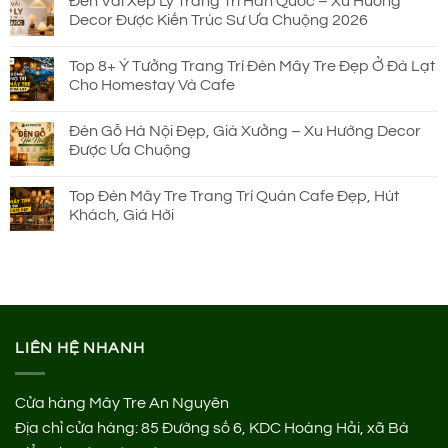
Đèn Vải Xếp Ly Trang Trí Hàn Quốc – Xu Hướng
Decor Được Kiến Trúc Sư Ưa Chuộng 2026
Top 8+ Ý Tưởng Trang Trí Đèn Mây Tre Đẹp Ở Đà Lạt
Cho Homestay Và Cafe
Đèn Gỗ Hà Nội Đẹp, Giá Xưởng – Xu Hướng Decor
Được Ưa Chuộng
Top Đèn Mây Tre Trang Trí Quán Cafe Đẹp, Hút
Khách, Giá Hời
LIÊN HỆ NHANH
Cửa hàng Mây Tre An Nguyên
Địa chỉ cửa hàng:
85 Đường số 6, KDC Hoàng Hải, xã Bà