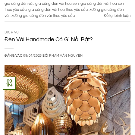
gia công đèn vải
,
gia công đèn vải hoa sen
,
gia công đèn vải hoa sen
theo yêu cầu
,
gia công đèn vải hoa theo yêu cầu
,
xưởng gia công đèn
vải
,
xưởng gia công đèn vải theo yêu cầu
Để lại bình luận
DỊCH VỤ
Đèn Vải Handmade Có Gì Nổi Bật?
ĐĂNG VÀO
09/04/2023
BỞI
PHẠM VĂN NGUYÊN
09
Th4