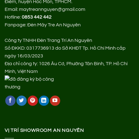
Điểm, huyện Hóc Môn, TPHCM.
Email: maytreannguyen@gmail.com
Hotline:
0853 442 442
Fanpage:
Đèn Mây Tre An Nguyên
Công ty TNHH Đèn Trang Trí An Nguyên
Số ĐKKD: 0317736913 do Sở KHĐT Tp. Hồ Chí Minh cấp
ngày 16/03/2023
Địa chỉ công ty: 1026 Âu Cơ, Phường Tân Bình, TP. Hồ Chí
Minh, Việt Nam
VỊ TRÍ SHOWROOM AN NGUYÊN