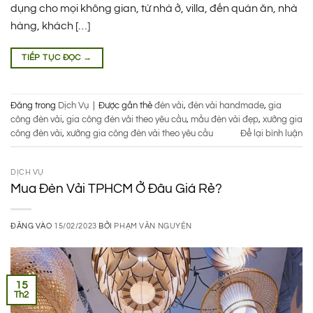
dụng cho mọi không gian, từ nhà ở, villa, đến quán ăn, nhà
hàng, khách […]
TIẾP TỤC ĐỌC
→
Đăng trong
Dịch Vụ
|
Được gắn thẻ
đèn vải
,
đèn vải handmade
,
gia
công đèn vải
,
gia công đèn vải theo yêu cầu
,
mẫu đèn vải đẹp
,
xưởng gia
công đèn vải
,
xưởng gia công đèn vải theo yêu cầu
Để lại bình luận
DỊCH VỤ
Mua Đèn Vải TPHCM Ở Đâu Giá Rẻ?
ĐĂNG VÀO
15/02/2023
BỞI
PHẠM VĂN NGUYÊN
15
Th2