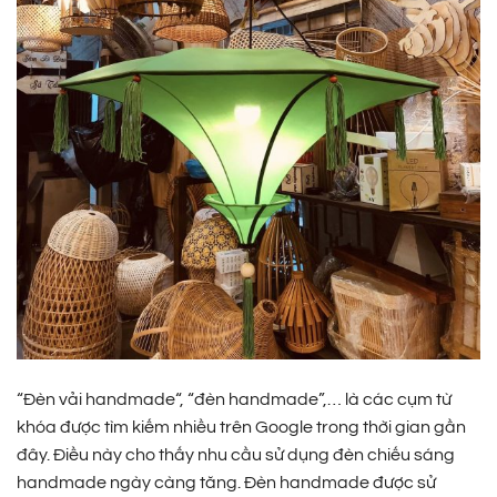
“Đèn vải handmade“, “đèn handmade”,… là các cụm từ
khóa được tìm kiếm nhiều trên Google trong thời gian gần
đây. Điều này cho thấy nhu cầu sử dụng đèn chiếu sáng
handmade ngày càng tăng. Đèn handmade được sử