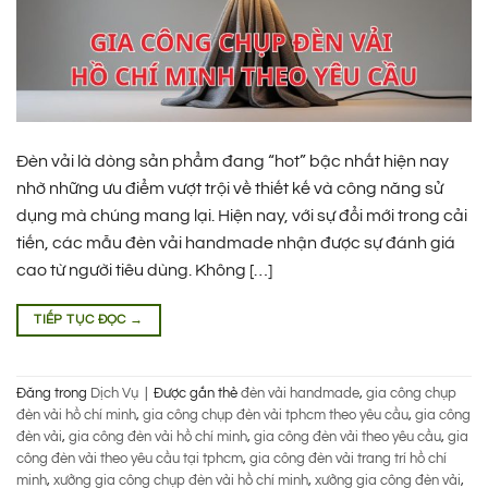
Đèn vải là dòng sản phẩm đang “hot” bậc nhất hiện nay
nhờ những ưu điểm vượt trội về thiết kế và công năng sử
dụng mà chúng mang lại. Hiện nay, với sự đổi mới trong cải
tiến, các mẫu đèn vải handmade nhận được sự đánh giá
cao từ người tiêu dùng. Không […]
TIẾP TỤC ĐỌC
→
Đăng trong
Dịch Vụ
|
Được gắn thẻ
đèn vải handmade
,
gia công chụp
đèn vải hồ chí minh
,
gia công chụp đèn vải tphcm theo yêu cầu
,
gia công
đèn vải
,
gia công đèn vải hồ chí minh
,
gia công đèn vải theo yêu cầu
,
gia
công đèn vải theo yêu cầu tại tphcm
,
gia công đèn vải trang trí hồ chí
minh
,
xưởng gia công chụp đèn vải hồ chí minh
,
xưởng gia công đèn vải
,