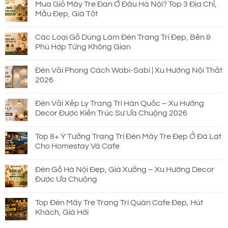
Mua Giỏ Mây Tre Đan Ở Đâu Hà Nội? Top 3 Địa Chỉ,
Mẫu Đẹp, Giá Tốt
Các Loại Gỗ Dùng Làm Đèn Trang Trí Đẹp, Bền &
Phù Hợp Từng Không Gian
Đèn Vải Phong Cách Wabi-Sabi | Xu Hướng Nội Thất
2026
Đèn Vải Xếp Ly Trang Trí Hàn Quốc – Xu Hướng
Decor Được Kiến Trúc Sư Ưa Chuộng 2026
Top 8+ Ý Tưởng Trang Trí Đèn Mây Tre Đẹp Ở Đà Lạt
Cho Homestay Và Cafe
Đèn Gỗ Hà Nội Đẹp, Giá Xưởng – Xu Hướng Decor
Được Ưa Chuộng
Top Đèn Mây Tre Trang Trí Quán Cafe Đẹp, Hút
Khách, Giá Hời