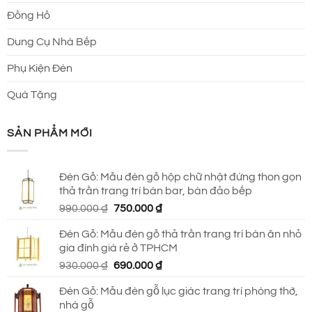
Đồng Hồ
Dung Cụ Nhà Bếp
Phụ Kiện Đèn
Quà Tặng
SẢN PHẨM MỚI
Đèn Gỗ: Mẫu đèn gỗ hộp chữ nhật đứng thon gọn
thả trần trang trí bàn bar, bàn đảo bếp
Giá
Giá
990.000
₫
750.000
₫
gốc
hiện
Đèn Gỗ: Mẫu đèn gỗ thả trần trang trí bàn ăn nhỏ
là:
tại
gia đình giá rẻ ở TPHCM
990.000 ₫.
là:
Giá
Giá
930.000
₫
690.000
₫
750.000 ₫.
gốc
hiện
Đèn Gỗ: Mẫu đèn gỗ lục giác trang trí phòng thờ,
là:
tại
nhà gỗ
930.000 ₫.
là: