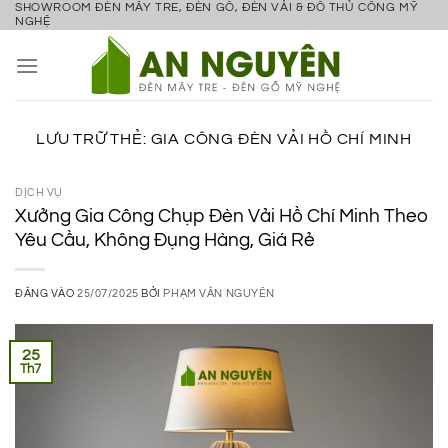
SHOWROOM ĐÈN MÂY TRE, ĐÈN GỖ, ĐÈN VẢI & ĐỒ THỦ CÔNG MỸ
Bỏ
NGHỆ
qua
nội
dung
LƯU TRỮ THẺ:
GIA CÔNG ĐÈN VẢI HỒ CHÍ MINH
DỊCH VỤ
Xưởng Gia Công Chụp Đèn Vải Hồ Chí Minh Theo
Yêu Cầu, Không Đụng Hàng, Giá Rẻ
ĐĂNG VÀO
25/07/2025
BỞI
PHẠM VĂN NGUYÊN
25
Th7