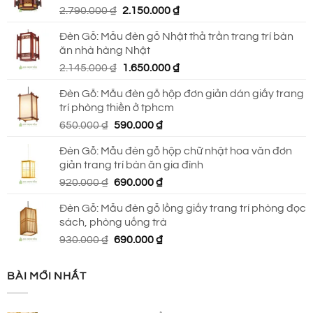
Giá
Giá
2.790.000
₫
2.150.000
₫
690.000 ₫.
gốc
hiện
Đèn Gỗ: Mẫu đèn gỗ Nhật thả trần trang trí bàn
là:
tại
ăn nhà hàng Nhật
2.790.000 ₫.
là:
Giá
Giá
2.145.000
₫
1.650.000
₫
2.150.000 ₫.
gốc
hiện
Đèn Gỗ: Mẫu đèn gỗ hộp đơn giản dán giấy trang
là:
tại
trí phòng thiền ở tphcm
2.145.000 ₫.
là:
Giá
Giá
650.000
₫
590.000
₫
1.650.000 ₫.
gốc
hiện
Đèn Gỗ: Mẫu đèn gỗ hộp chữ nhật hoa văn đơn
là:
tại
giản trang trí bàn ăn gia đình
650.000 ₫.
là:
Giá
Giá
920.000
₫
690.000
₫
590.000 ₫.
gốc
hiện
Đèn Gỗ: Mẫu đèn gỗ lồng giấy trang trí phòng đọc
là:
tại
sách, phòng uống trà
920.000 ₫.
là:
Giá
Giá
930.000
₫
690.000
₫
690.000 ₫.
gốc
hiện
là:
tại
BÀI MỚI NHẤT
930.000 ₫.
là:
690.000 ₫.